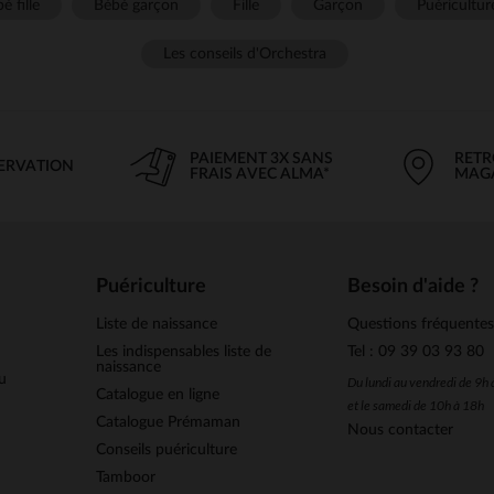
é fille
Bébé garçon
Fille
Garçon
Puéricultur
Les conseils d'Orchestra
PAIEMENT 3X SANS
RETR
SERVATION
FRAIS AVEC ALMA*
MAG
Puériculture
Besoin d'aide ?
Liste de naissance
Questions fréquente
Les indispensables liste de
Tel : 09 39 03 93 80
naissance
u
Du lundi au vendredi de 9h
Catalogue en ligne
et le samedi de 10h à 18h
Catalogue Prémaman
Nous contacter
Conseils puériculture
Tamboor