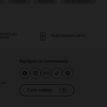
e
Chambre
Prémaman
Live by Orchestra
OUVEZ LES
TÉLÉCHARGER L'APPLI
ASINS
Rejoignez la communauté
s
 à 18h
Carte cadeau