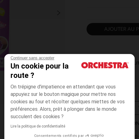
AJOUTER AU P
Continuer sans accepter
DISPONIBILI
Un cookie pour la
route ?
On trépigne d'impatience en attendant que vous
appuyiez sur le bouton magique pour mettre nos
cookies au four et récolter quelques miettes de vos
préférences. Alors, prêt à plonger dans le monde
succulent des cookies ?
MODES DE LIVRAISON
Lire la politique de confidentialité
Consentements certifiés par
4,90 
Point Relais