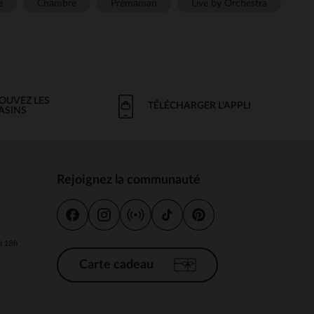
e
Chambre
Prémaman
Live by Orchestra
OUVEZ LES
TÉLÉCHARGER L'APPLI
ASINS
Rejoignez la communauté
s
 à 18h
Carte cadeau