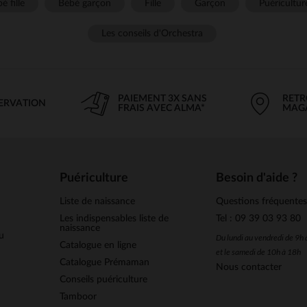
é fille
Bébé garçon
Fille
Garçon
Puéricultur
Les conseils d'Orchestra
PAIEMENT 3X SANS
RETR
SERVATION
FRAIS AVEC ALMA*
MAG
Puériculture
Besoin d'aide ?
Liste de naissance
Questions fréquente
Les indispensables liste de
Tel : 09 39 03 93 80
naissance
u
Du lundi au vendredi de 9h
Catalogue en ligne
et le samedi de 10h à 18h
Catalogue Prémaman
Nous contacter
Conseils puériculture
Tamboor