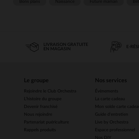
Bons plans
Naissance
Future maman
Béb
LIVRAISON GRATUITE
E-RÉ
EN MAGASIN
Le groupe
Nos services
Rejoindre le Club Orchestra
Évènements
L’histoire du groupe
La carte cadeau
Devenir franchisé
Mon solde carte cadea
Nous rejoindre
Guide d'entretien
Partenariat puériculture
Live by Orchestra
Rappels produits
Espace professionnel
Nos DIY