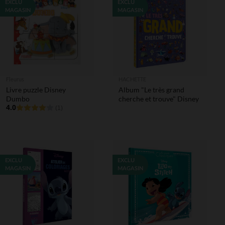
EXCLU
EXCLU
MAGASIN
MAGASIN
Fleurus
HACHETTE
Livre puzzle Disney
Album "Le très grand
Dumbo
cherche et trouve" Disney
4.0
(1)
EXCLU
EXCLU
MAGASIN
MAGASIN