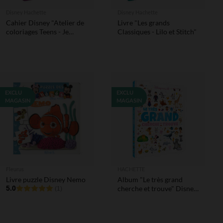
Disney Hachette
Disney Hachette
Cahier Disney "Atelier de
Livre "Les grands
coloriages Teens - Je
Classiques - Lilo et Stitch"
dessine Stitch"
EXCLU
EXCLU
MAGASIN
MAGASIN
Fleurus
HACHETTE
Livre puzzle Disney Nemo
Album "Le très grand
5.0
cherche et trouve" Disney
(1)
Baby