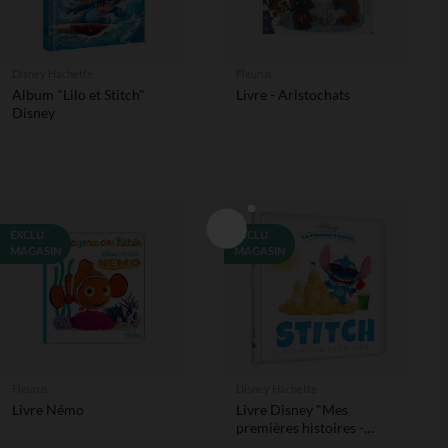
Disney Hachette
Fleurus
Album "Lilo et Stitch"
Livre - Aristochats
Disney
EXCLU
EXCLU
MAGASIN
MAGASIN
Fleurus
Disney Hachette
Livre Némo
Livre Disney "Mes
premières histoires -
Stitch fait des châteaux de