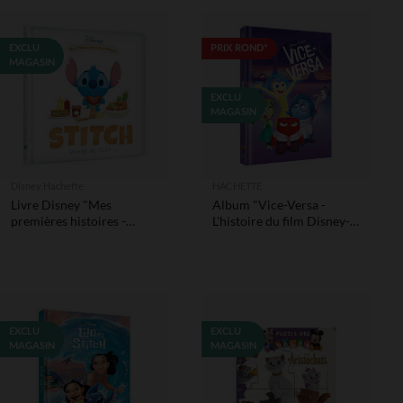
EXCLU
PRIX ROND*
MAGASIN
EXCLU
MAGASIN
Disney Hachette
HACHETTE
Livre Disney "Mes
Album "Vice-Versa -
premières histoires -
L'histoire du film Disney-
Stitch mange de tout"
Pixar"
EXCLU
EXCLU
MAGASIN
MAGASIN