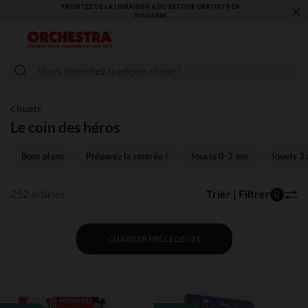
×
PROFITEZ DE LA LIVRAISON & DU RETOUR GRATUITS EN
MAGASIN​
Jouets
Le coin des héros
Bons plans
Préparez la rentrée !
Jouets 0-3 ans
Jouets 3 
252 articles
Trier | Filtrer
0
CHARGER PRÉCÉDENTS