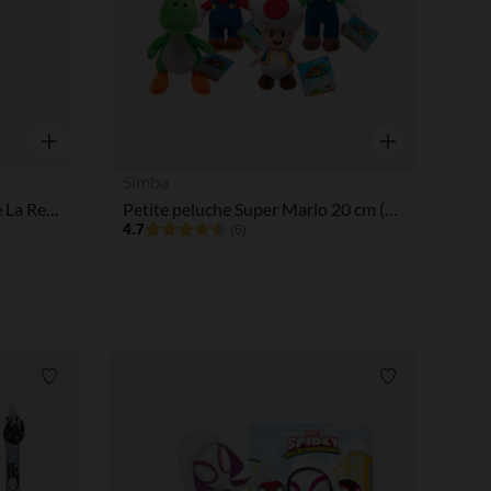
tres de confidentialité, en garantissant la conformité avec les
Aperçu rapide
Aperçu rapide
Simba
Figurine audio Tonies Olaf de La Reine des Neiges
Petite peluche Super Mario 20 cm (modèle aléatoire)
4.7
(6)
Liste de souhaits
Liste de souha