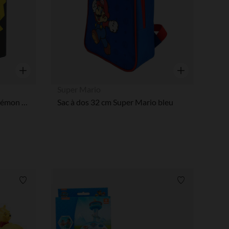
Aperçu rapide
Aperçu rapide
Super Mario
Cahier Range-Cartes A5 Pokémon Générique
Sac à dos 32 cm Super Mario bleu
Liste de souhaits
Liste de souha