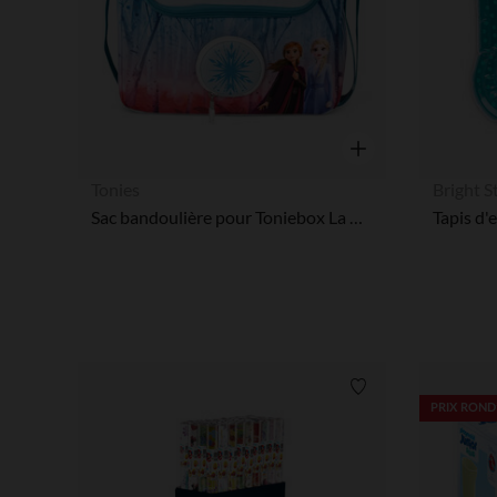
Aperçu rapide
Tonies
Bright S
Sac bandoulière pour Toniebox La Reine des Neiges
Liste de souhaits
PRIX ROND