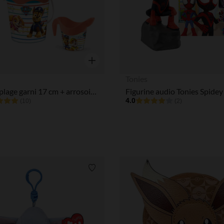
Aperçu rapide
Tonies
Seau de plage garni 17 cm + arrosoir Pat'Patrouille
4.0
(10)
(2)
Liste de souhaits