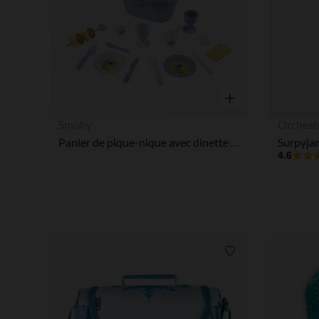
Aperçu rapide
Smoby
Orchest
Panier de pique-nique avec dinette Stitch Disney
4.6
Liste de souhaits