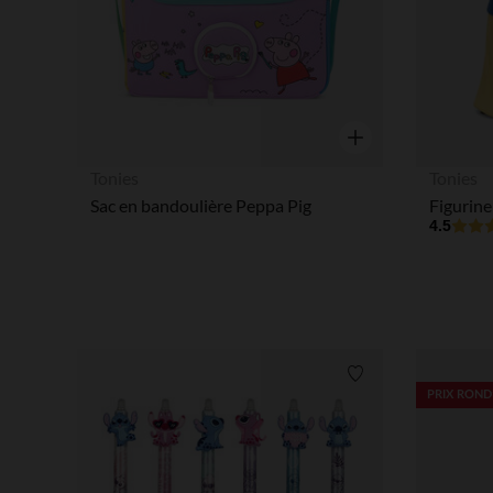
Aperçu rapide
Tonies
Tonies
Sac en bandoulière Peppa Pig
4.5
Liste de souhaits
PRIX ROND