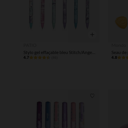
Aperçu rapide
PATIO
Mondo
Stylo gel effaçable bleu Stitch/Angel Disney (modèle aléatoire)
4.7
4.8
(46)
Liste de souhaits