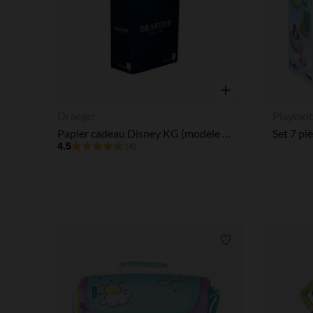
Aperçu rapide
Draeger
Playmob
Papier cadeau Disney KG (modèle aléatoire)
4.5
(4)
Liste de souhaits