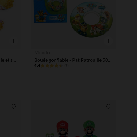
Aperçu rapide
Aperçu rapide
Mondo
Voiture Tut Tut Bolides Winnie et ses amis (modèle aléatoire)
Bouée gonflable - Pat'Patrouille 50cm
4.4
(7)
Liste de souhaits
Liste de souha
 Options