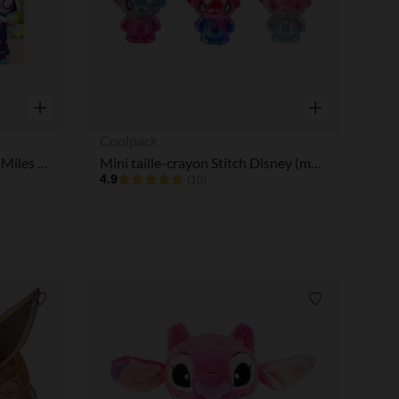
Aperçu rapide
Aperçu rapide
Coolpack
Figurine audio Tonies Spidey Miles Morales
Mini taille-crayon Stitch Disney (modèle aléatoire)
4.9
(10)
Liste de souhaits
Liste de souha