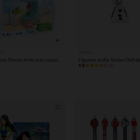
Notre plateforme vous permet d'adapter et de gérer vos paramè
Aperçu rapide
il
Tonies
Set 7 pièces Disney Ariel avec coquillage de bain
4.5
(2)
Liste de souhaits