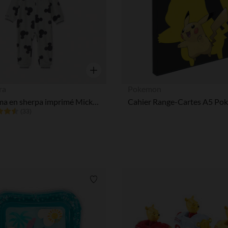
Aperçu rapide
ra
Pokemon
Surpyjama en sherpa imprimé Mickey Disney pour bébé garçon
(33)
Liste de souhaits