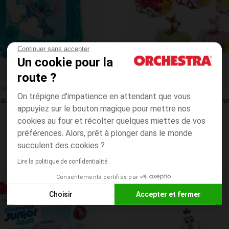
Continuer sans accepter
Un cookie pour la
route ?
Aperçu rapide
tarts
Vtech
On trépigne d'impatience en attendant que vous
Tapis d'eau gonflable et sensoriel Stitch Disney
appuyiez sur le bouton magique pour mettre nos
5.0
(7)
cookies au four et récolter quelques miettes de vos
préférences. Alors, prêt à plonger dans le monde
succulent des cookies ?
Lire la politique de confidentialité
Consentements certifiés par
Liste de souhaits
*
Choisir
Accepter et fermer
Axeptio consent
Plateforme de Gestion du Consentement : Personnalisez vos