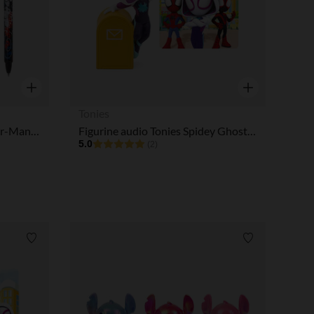
Aperçu rapide
Aperçu rapide
Tonies
Stylo gel effaçable bleu Spider-Man Marvel (modèle aléatoire)
Figurine audio Tonies Spidey Ghost Spider
5.0
(2)
Liste de souhaits
Liste de souha