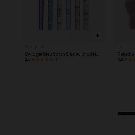
Aperçu rapide
Coolpack
Ty
Stylo gel bleu Stitch Disney (modèle aléatoire)
5.0
4.8
(1)