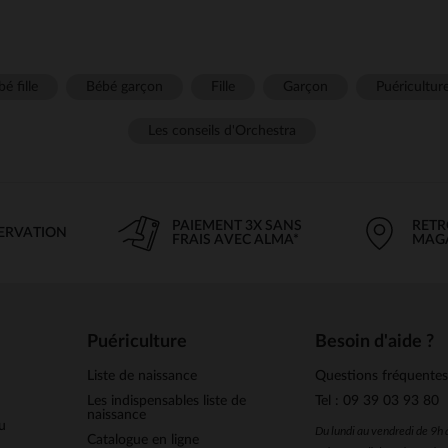
é fille
Bébé garçon
Fille
Garçon
Puéricultur
Les conseils d'Orchestra
PAIEMENT 3X SANS
RETR
SERVATION
FRAIS AVEC ALMA*
MAG
Puériculture
Besoin d'aide ?
Liste de naissance
Questions fréquente
Les indispensables liste de
Tel : 09 39 03 93 80
naissance
u
Du lundi au vendredi de 9h
Catalogue en ligne