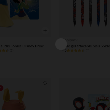
Aperçu rapide
Coolpack
Figurine audio Tonies Disney Princesses Mulan
4.5
(2)
(4)
Liste de souhaits
*