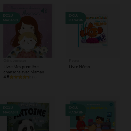
EXCLU
EXCLU
MAGASIN
MAGASIN
Gründ Jeunesse
Fleurus
Livre Mes première
Livre Némo
chansons avec Maman
4.5
(2)
EXCLU
EXCLU
MAGASIN
MAGASIN