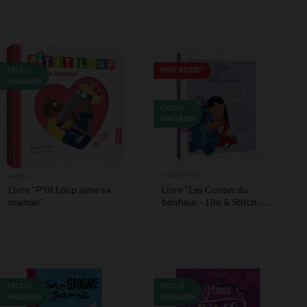
EXCLU
PRIX ROND*
MAGASIN
EXCLU
MAGASIN
Auzou
HACHETTE
Livre "P'tit Loup aime sa
Livre "Les Contes du
maman"
bonheur - Lilo & Stitch -
Tu es ma famille"
EXCLU
EXCLU
MAGASIN
MAGASIN