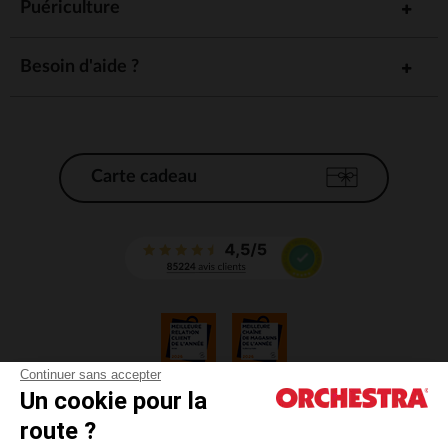
Puériculture
Des
, avec des décors en relief et des surprises à
livres à pop-up
chaque page
Des
, pour animer des scènes et découvrir des
livres à tirettes
Besoin d'aide ?
personnages cachés
Des
, pour soulever des rabats et découvrir ce qui
livres à volets
se cache dessous
Des
, pour suivre une histoire en passant son doigt
livres à trous
de page en page
Grâce aux
, nos livres captivent l'attention des
Carte cadeau
animations ingénieuses
enfants et transforment la lecture en un grand moment de
jeu et de
.
découverte
Les documentaires, pour comprendre le
monde qui nous entoure
Nos
permettent aux plus grands d'explorer tous les
documentaires
domaines de la connaissance :
Des
(animaux, plantes, paysages…), pour
livres sur la nature
Continuer sans accepter
découvrir les merveilles de la planète
Un cookie pour la
Des
, pour comprendre
CGV
livres sur les sciences et techniques
comment les choses fonctionnent
route ?
CGU
Des
, pour voyager dans le
livres d'histoire et de géographie