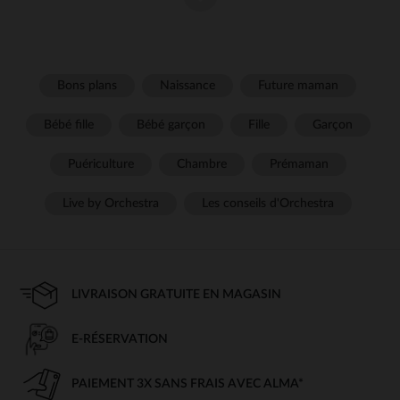
Vous cherchez des livres adaptés à l'âge de votre enfant pour lui
donner le goût de la lecture ? Découvrez notre sélection de
livres pour
, conçue pour les accompagner de leurs premiers mois jusqu'à
enfants
leur entrée au collège. Albums cartonnés, contes classiques,
documentaires, romans jeunesse… Nos livres sont de merveilleux
Bons plans
Naissance
Future maman
qui ouvrent les portes de
compagnons d'éveil et d'apprentissage
l'imaginaire et de la connaissance. Laissez-vous guider pour trouver le
livre idéal à chaque étape des grandes aventures de l'enfance !
Bébé fille
Bébé garçon
Fille
Garçon
Les livres d'éveil, pour stimuler ses sens
Puériculture
Chambre
Prémaman
et sa curiosité
Live by Orchestra
Les conseils d'Orchestra
Nos
accompagnent votre tout-petit dans la découverte
livres d'éveil
du monde qui l'entoure :
Des
, à manipuler en toute sécurité dès la
livres en tissu
naissance
Des
, pour associer les premiers mots aux images
imagiers
LIVRAISON GRATUITE EN MAGASIN
Des
, pour éveiller ses sens et sa motricité fine
livres à toucher
Des
(pop-up, tirettes, volets…), pour des lectures
livres animés
E-RÉSERVATION
interactives et ludiques
Avec leurs
, leurs
et leurs
couleurs vives
matières variées
formes
, nos livres d'éveil captent l'attention des plus petits pour
amusantes
PAIEMENT 3X SANS FRAIS AVEC ALMA*
des moments de partage et de découverte.