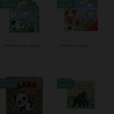
EXCLU
EXCLU
MAGASIN
MAGASIN
Nathan
Nathan
Livre Petit chat s'amuse
Livre les 4 saisons
EXCLU
EXCLU
MAGASIN
MAGASIN