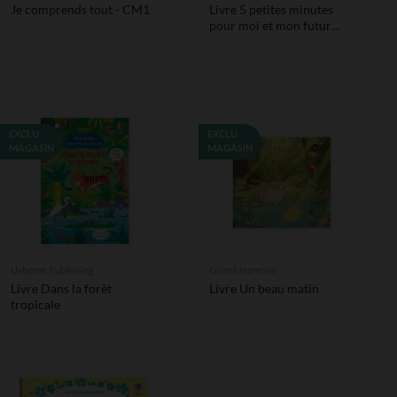
Je comprends tout - CM1
Livre 5 petites minutes
pour moi et mon futur
bébé
EXCLU
EXCLU
MAGASIN
MAGASIN
Usborne Publishing
Gründ Jeunesse
Livre Dans la forêt
Livre Un beau matin
tropicale