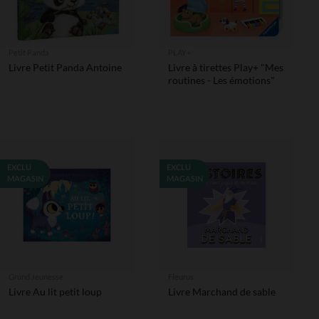
Petit Panda
PLAY+
Livre Petit Panda Antoine
Livre à tirettes Play+ "Mes
routines - Les émotions"
EXCLU
EXCLU
MAGASIN
MAGASIN
Gründ Jeunesse
Fleurus
Livre Au lit petit loup
Livre Marchand de sable