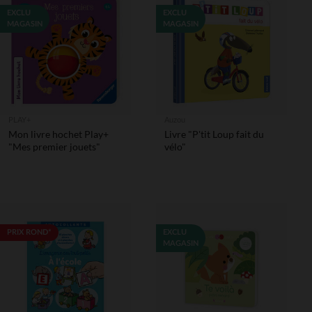
EXCLU
EXCLU
MAGASIN
MAGASIN
PLAY+
Auzou
Mon livre hochet Play+
Livre "P'tit Loup fait du
"Mes premier jouets"
vélo"
PRIX ROND*
EXCLU
MAGASIN