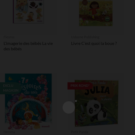
Fleurus
Usborne Publishing
L'imagerie des bébés La vie
Livre C'est quoi la boue ?
des bébés
EXCLU
PRIX ROND*
MAGASIN
Hemma
Petit Panda