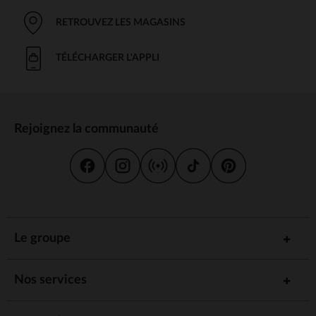
RETROUVEZ LES MAGASINS
Les albums et contes, pour développer
son imaginaire
TÉLÉCHARGER L'APPLI
Avec nos
, votre enfant plonge dans des univers
albums et contes
merveilleux et enchanteurs :
Des
, avec de belles illustrations pour les
albums cartonnés
premiers récits
Rejoignez la communauté
Des
, revisités ou originaux, pour découvrir la
contes classiques
magie des histoires
Des
, avec un CD pour suivre la
grandes histoires à écouter
lecture
Des
, pour s'ouvrir à d'autres cultures
livres de contes étrangers
dès le plus jeune âge
Source inépuisable d'
et d'
, les histoires
émerveillement
inspiration
développent l'imaginaire des enfants et leur donnent des clés pour
Le groupe
appréhender le monde avec poésie.
Les livres animés, pour s'amuser en lisant
Nos services
Nos
rendent la lecture encore plus attractive et
livres animés
stimulante :