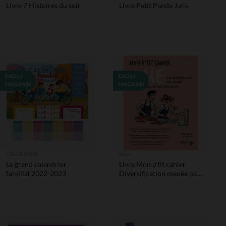
Livre 7 Histoires du soir
Livre Petit Panda Julia
EXCLU
EXCLU
MAGASIN
MAGASIN
CALLIGRAM
Solar
Le grand calendrier
Livre Mon p'tit cahier
familial 2022-2023
Diversification menée par
l'enfant