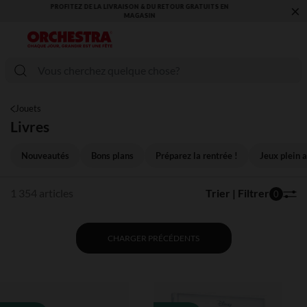
×
VOUS ALLEZ ADORER LA RENTRÉE ! DÉCOUVREZ LA NOUVELLE
COLLECTION !
Jouets
Livres
Nouveautés
Bons plans
Préparez la rentrée !
Jeux plein a
1 354 articles
Trier | Filtrer
0
CHARGER PRÉCÉDENTS