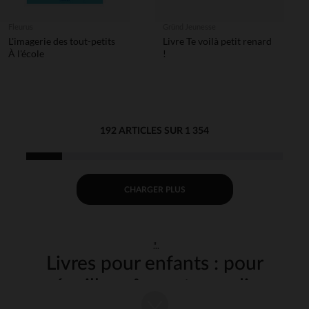
Fleurus
Gründ Jeunesse
L'imagerie des tout-petits
Livre Te voilà petit renard
À l'école
!
192 ARTICLES SUR 1 354
CHARGER PLUS
"
Livres pour enfants : pour
éveiller, rêver et grandir