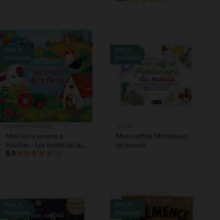
EXCLU
EXCLU
MAGASIN
MAGASIN
Usborne Publishing
Nathan
Mon livre sonore à
Mon coffret Montessori
toucher - Les bruits de la
du monde
ferme
5.0
(1)
EXCLU
EXCLU
MAGASIN
MAGASIN