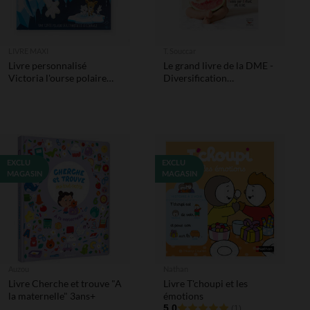
LIVRE MAXI
T. Souccar
Livre personnalisé
Le grand livre de la DME -
Victoria l'ourse polaire
Diversification
courageuse
alimentaire menée par
l'enfant
EXCLU
EXCLU
MAGASIN
MAGASIN
Auzou
Nathan
Livre Cherche et trouve "A
Livre T'choupi et les
la maternelle" 3ans+
émotions
5.0
(1)