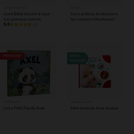
Langue au chat
Bordas
Livre Bébé touche-à-tout -
Livre ardoise Je découvre
Les animaux colorés
les couleurs Montessori
5.0
(1)
PRIX ROND*
EXCLU
MAGASIN
Petit Panda
Langue au chat
Livre Petit Panda Axel
Mon premier livre Je joue