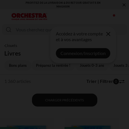
×
VOUS ALLEZ ADORER LA RENTRÉE ! DÉCOUVREZ LA NOUVELLE
COLLECTION !
Accédez à votre compte
et à vos avantages
Jouets
Livres
Connexion/Inscription
Bons plans
Préparez la rentrée !
Jouets 0-3 ans
Jouets 3 
1 360 articles
Trier | Filtrer
0
CHARGER PRÉCÉDENTS