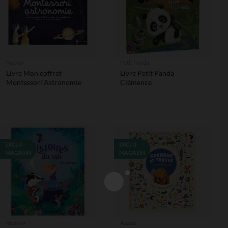
Nathan
Petit Panda
Livre Mon coffret
Livre Petit Panda
Montessori Astronomie
Clémence
EXCLU
EXCLU
MAGASIN
MAGASIN
Hemma
Auzou