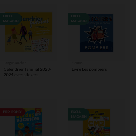
EXCLU
EXCLU
MAGASIN
MAGASIN
Langue au chat
Fleurus
Calendrier familial 2023-
Livre Les pompiers
2024 avec stickers
PRIX ROND*
EXCLU
MAGASIN