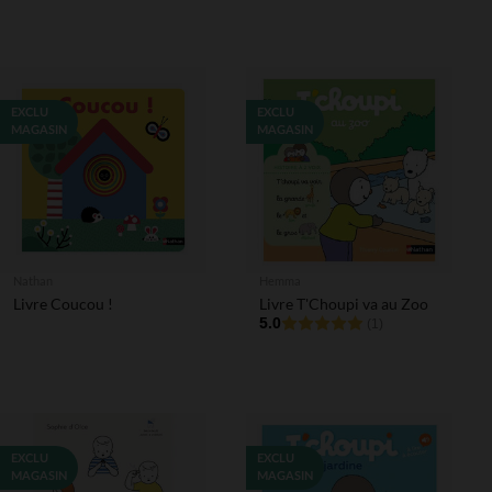
EXCLU
EXCLU
MAGASIN
MAGASIN
Nathan
Hemma
Livre Coucou !
Livre T'Choupi va au Zoo
5.0
(1)
EXCLU
EXCLU
MAGASIN
MAGASIN