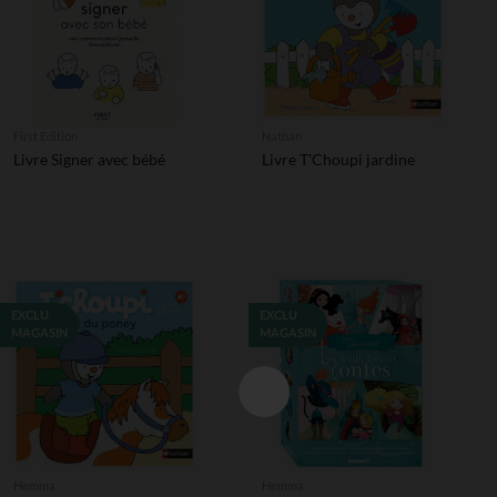
First Edition
Nathan
Livre Signer avec bébé
Livre T'Choupi jardine
EXCLU
EXCLU
MAGASIN
MAGASIN
Hemma
Hemma