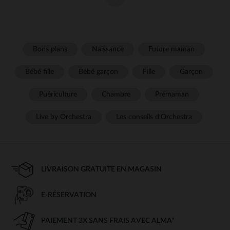
Vous cherchez des livres adaptés à l'âge de votre enfant pour lui
donner le goût de la lecture ? Découvrez notre sélection de
livres pour
, conçue pour les accompagner de leurs premiers mois jusqu'à
enfants
leur entrée au collège. Albums cartonnés, contes classiques,
documentaires, romans jeunesse… Nos livres sont de merveilleux
Bons plans
Naissance
Future maman
qui ouvrent les portes de
compagnons d'éveil et d'apprentissage
l'imaginaire et de la connaissance. Laissez-vous guider pour trouver le
livre idéal à chaque étape des grandes aventures de l'enfance !
Bébé fille
Bébé garçon
Fille
Garçon
Les livres d'éveil, pour stimuler ses sens
Puériculture
Chambre
Prémaman
et sa curiosité
Live by Orchestra
Les conseils d'Orchestra
Nos
accompagnent votre tout-petit dans la découverte
livres d'éveil
du monde qui l'entoure :
Des
, à manipuler en toute sécurité dès la
livres en tissu
naissance
Des
, pour associer les premiers mots aux images
imagiers
LIVRAISON GRATUITE EN MAGASIN
Des
, pour éveiller ses sens et sa motricité fine
livres à toucher
Des
(pop-up, tirettes, volets…), pour des lectures
livres animés
E-RÉSERVATION
interactives et ludiques
Avec leurs
, leurs
et leurs
couleurs vives
matières variées
formes
, nos livres d'éveil captent l'attention des plus petits pour
amusantes
PAIEMENT 3X SANS FRAIS AVEC ALMA*
des moments de partage et de découverte.