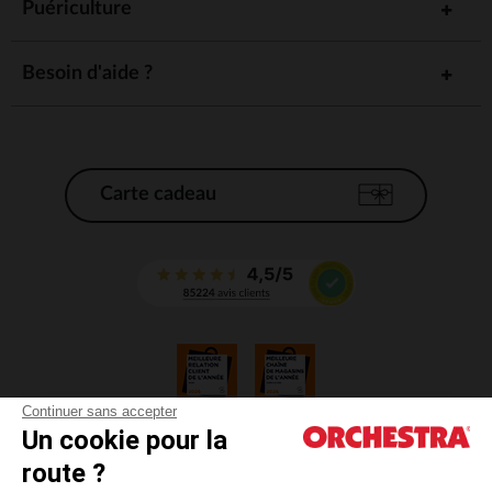
Puériculture
Des
, avec des décors en relief et des surprises à
livres à pop-up
chaque page
Des
, pour animer des scènes et découvrir des
livres à tirettes
Besoin d'aide ?
personnages cachés
Des
, pour soulever des rabats et découvrir ce qui
livres à volets
se cache dessous
Des
, pour suivre une histoire en passant son doigt
livres à trous
de page en page
Grâce aux
, nos livres captivent l'attention des
Carte cadeau
animations ingénieuses
enfants et transforment la lecture en un grand moment de
jeu et de
.
découverte
Les documentaires, pour comprendre le
monde qui nous entoure
Nos
permettent aux plus grands d'explorer tous les
documentaires
domaines de la connaissance :
Des
(animaux, plantes, paysages…), pour
livres sur la nature
Continuer sans accepter
découvrir les merveilles de la planète
Un cookie pour la
Des
, pour comprendre
CGV
livres sur les sciences et techniques
comment les choses fonctionnent
route ?
CGU
Des
, pour voyager dans le
livres d'histoire et de géographie