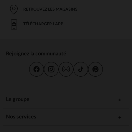
RETROUVEZ LES MAGASINS
Les albums et contes, pour développer
son imaginaire
TÉLÉCHARGER L'APPLI
Avec nos
, votre enfant plonge dans des univers
albums et contes
merveilleux et enchanteurs :
Des
, avec de belles illustrations pour les
albums cartonnés
premiers récits
Rejoignez la communauté
Des
, revisités ou originaux, pour découvrir la
contes classiques
magie des histoires
Des
, avec un CD pour suivre la
grandes histoires à écouter
lecture
Des
, pour s'ouvrir à d'autres cultures
livres de contes étrangers
dès le plus jeune âge
Source inépuisable d'
et d'
, les histoires
émerveillement
inspiration
développent l'imaginaire des enfants et leur donnent des clés pour
Le groupe
appréhender le monde avec poésie.
Les livres animés, pour s'amuser en lisant
Nos services
Nos
rendent la lecture encore plus attractive et
livres animés
stimulante :