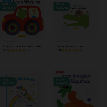
EXCLU
EXCLU
MAGASIN
MAGASIN
Crackboom
Crackboom
Livre à trous Les véhicules
Livre Les nombres
5.0
5.0
(1)
(1)
EXCLU
EXCLU
MAGASIN
MAGASIN