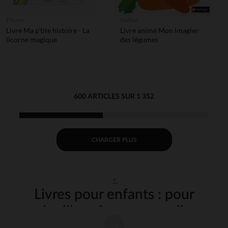
Fleurus
Nathan
Livre Ma p'tite histoire - La
Livre animé Mon imagier
licorne magique
des légumes
600 ARTICLES SUR 1 352
CHARGER PLUS
"
Livres pour enfants : pour
éveiller, rêver et grandir