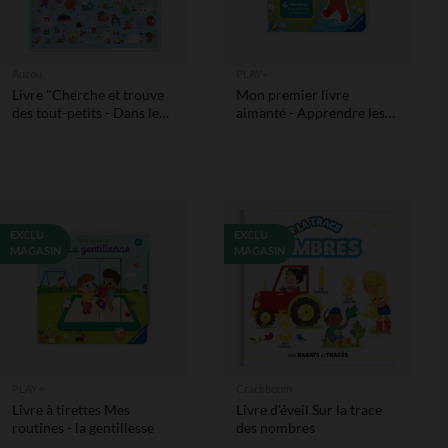
Auzou
PLAY+
Livre "Cherche et trouve
Mon premier livre
des tout-petits - Dans le
aimanté - Apprendre les
froid"
couleurs en s'habillant
EXCLU
EXCLU
MAGASIN
MAGASIN
PLAY+
Crackboom
Livre à tirettes Mes
Livre d'éveil Sur la trace
routines - la gentillesse
des nombres