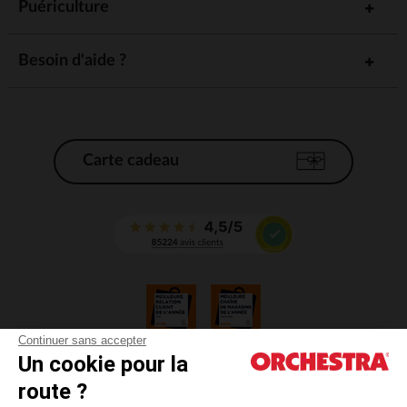
Puériculture
Des
, avec des décors en relief et des surprises à
livres à pop-up
chaque page
Des
, pour animer des scènes et découvrir des
livres à tirettes
Besoin d'aide ?
personnages cachés
Des
, pour soulever des rabats et découvrir ce qui
livres à volets
se cache dessous
Des
, pour suivre une histoire en passant son doigt
livres à trous
de page en page
Grâce aux
, nos livres captivent l'attention des
Carte cadeau
animations ingénieuses
enfants et transforment la lecture en un grand moment de
jeu et de
.
découverte
Les documentaires, pour comprendre le
monde qui nous entoure
Nos
permettent aux plus grands d'explorer tous les
documentaires
domaines de la connaissance :
Des
(animaux, plantes, paysages…), pour
livres sur la nature
Continuer sans accepter
découvrir les merveilles de la planète
Un cookie pour la
Des
, pour comprendre
CGV
livres sur les sciences et techniques
comment les choses fonctionnent
route ?
CGU
Des
, pour voyager dans le
livres d'histoire et de géographie