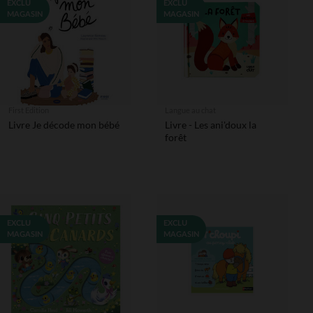
EXCLU
EXCLU
MAGASIN
MAGASIN
First Edition
Langue au chat
Livre Je décode mon bébé
Livre - Les ani'doux la
forêt
EXCLU
EXCLU
MAGASIN
MAGASIN