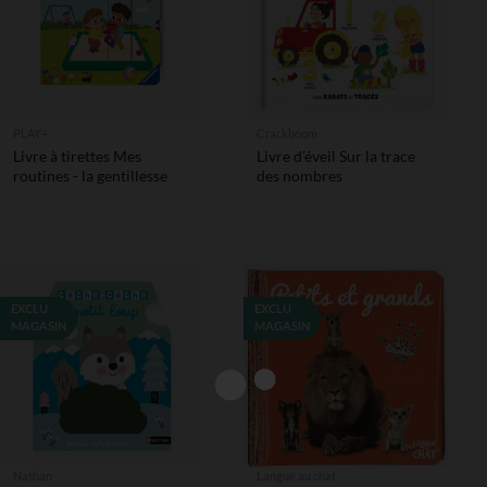
PLAY+
Crackboom
Livre à tirettes Mes
Livre d'éveil Sur la trace
routines - la gentillesse
des nombres
EXCLU
EXCLU
MAGASIN
MAGASIN
Nathan
Langue au chat