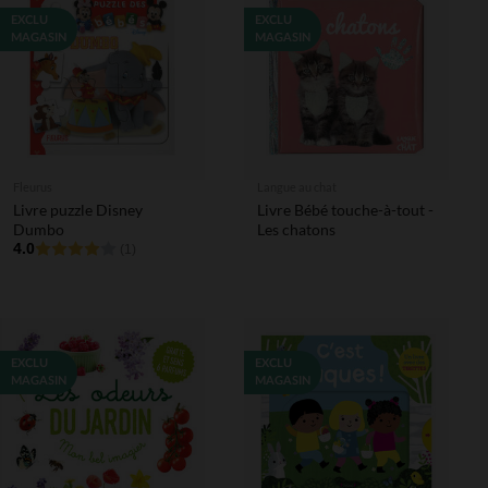
EXCLU
EXCLU
MAGASIN
MAGASIN
Fleurus
Langue au chat
Livre puzzle Disney
Livre Bébé touche-à-tout -
Dumbo
Les chatons
4.0
(1)
EXCLU
EXCLU
MAGASIN
MAGASIN