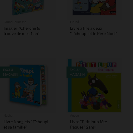
Gründ Jeunesse
Gründ
Imagier "Cherche &
Livre à lire à deux
trouve de mes 1 an"
"T'choupi et le Père Noël"
EXCLU
EXCLU
MAGASIN
MAGASIN
Nathan
Auzou
Livre à onglets "T'choupi
Livre "P'tit loup fête
et sa famille"
Pâques" 2ans+