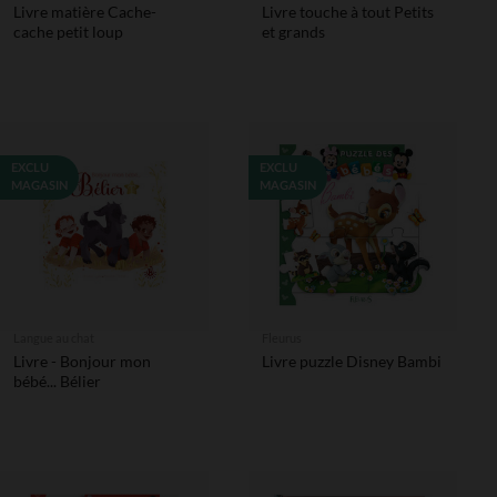
Livre matière Cache-
Livre touche à tout Petits
cache petit loup
et grands
EXCLU
EXCLU
MAGASIN
MAGASIN
Langue au chat
Fleurus
Livre - Bonjour mon
Livre puzzle Disney Bambi
bébé... Bélier