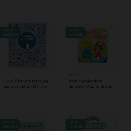
EXCLU
EXCLU
MAGASIN
MAGASIN
Auzou
PLAY+
Livre "Cherche et trouve
Mon premier livre
des tout-petits - Dans le
aimanté - Apprendre les
froid"
couleurs en s'habillant
EXCLU
EXCLU
MAGASIN
MAGASIN