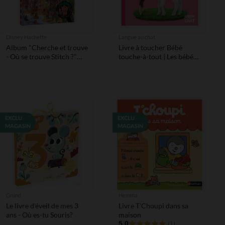
Disney Hachette
Langue au chat
Album "Cherche et trouve
Livre à toucher Bébé
- Où se trouve Stitch ?"
touche-à-tout | Les bébés
Disney
de la ferme
EXCLU
EXCLU
MAGASIN
MAGASIN
Gründ
Hemma
Le livre d'éveil de mes 3
Livre T'Choupi dans sa
ans - Où es-tu Souris?
maison
5.0
(1)