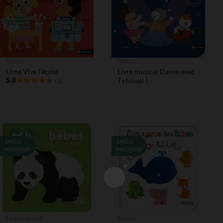
Hemma
Nathan
Livre Vive l'école
Livre musical Danse avec
5.0
T'choupi !
(1)
EXCLU
EXCLU
MAGASIN
MAGASIN
Langue au chat
Fleurus