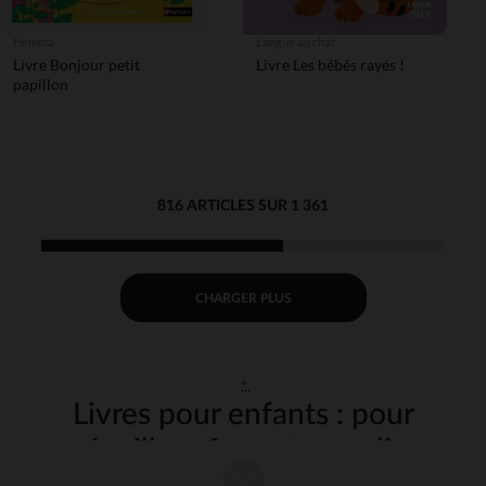
Hemma
Langue au chat
Livre Bonjour petit
Livre Les bébés rayés !
papillon
816 ARTICLES SUR 1 361
CHARGER PLUS
"
Livres pour enfants : pour
éveiller, rêver et grandir