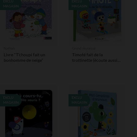
EXCLU
EXCLU
MAGASIN
MAGASIN
Nathan
Gründ Jeunesse
Livre "T'choupi fait un
Timoté fait de la
bonhomme de neige"
trottinette (écoute aussi
l'histoire)
EXCLU
EXCLU
MAGASIN
MAGASIN