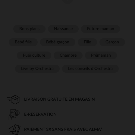
Vous cherchez des livres adaptés à l'âge de votre enfant pour lui
donner le goût de la lecture ? Découvrez notre sélection de
livres pour
, conçue pour les accompagner de leurs premiers mois jusqu'à
enfants
leur entrée au collège. Albums cartonnés, contes classiques,
documentaires, romans jeunesse… Nos livres sont de merveilleux
Bons plans
Naissance
Future maman
qui ouvrent les portes de
compagnons d'éveil et d'apprentissage
l'imaginaire et de la connaissance. Laissez-vous guider pour trouver le
livre idéal à chaque étape des grandes aventures de l'enfance !
Bébé fille
Bébé garçon
Fille
Garçon
Les livres d'éveil, pour stimuler ses sens
Puériculture
Chambre
Prémaman
et sa curiosité
Live by Orchestra
Les conseils d'Orchestra
Nos
accompagnent votre tout-petit dans la découverte
livres d'éveil
du monde qui l'entoure :
Des
, à manipuler en toute sécurité dès la
livres en tissu
naissance
Des
, pour associer les premiers mots aux images
imagiers
LIVRAISON GRATUITE EN MAGASIN
Des
, pour éveiller ses sens et sa motricité fine
livres à toucher
Des
(pop-up, tirettes, volets…), pour des lectures
livres animés
E-RÉSERVATION
interactives et ludiques
Avec leurs
, leurs
et leurs
couleurs vives
matières variées
formes
, nos livres d'éveil captent l'attention des plus petits pour
amusantes
PAIEMENT 3X SANS FRAIS AVEC ALMA*
des moments de partage et de découverte.