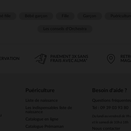
é fille
Bébé garçon
Fille
Garçon
Puéricultur
Les conseils d'Orchestra
PAIEMENT 3X SANS
RETR
SERVATION
FRAIS AVEC ALMA*
MAG
Puériculture
Besoin d'aide ?
Liste de naissance
Questions fréquente
Les indispensables liste de
Tel : 09 39 03 93 80
naissance
u
Du lundi au vendredi de 9h
Catalogue en ligne
et le samedi de 10h à 18h
Catalogue Prémaman
Nous contacter