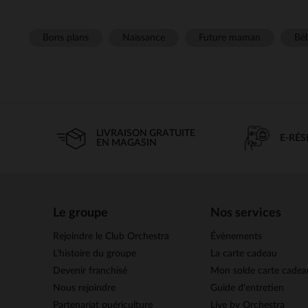
Bons plans
Naissance
Future maman
Béb
LIVRAISON GRATUITE
E-RÉ
EN MAGASIN
Le groupe
Nos services
Rejoindre le Club Orchestra
Évènements
L’histoire du groupe
La carte cadeau
Devenir franchisé
Mon solde carte cadea
Nous rejoindre
Guide d'entretien
Partenariat puériculture
Live by Orchestra