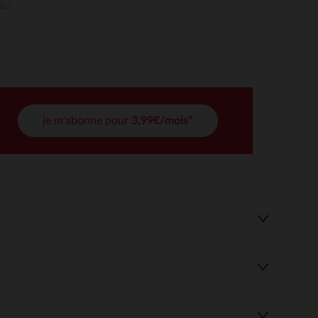
ite
 Options
tres de confidentialité, en garantissant la conformité avec les
je m'abonne pour
3,99€/mois*