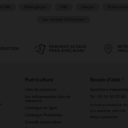
é fille
Bébé garçon
Fille
Garçon
Puéricultur
Les conseils d'Orchestra
PAIEMENT 3X SANS
RETR
SERVATION
FRAIS AVEC ALMA*
MAG
Puériculture
Besoin d'aide ?
Liste de naissance
Questions fréquente
Les indispensables liste de
Tel : 09 39 03 93 80
naissance
u
Du lundi au vendredi de 9h
Catalogue en ligne
et le samedi de 10h à 18h
Catalogue Prémaman
Nous contacter
Conseils puériculture