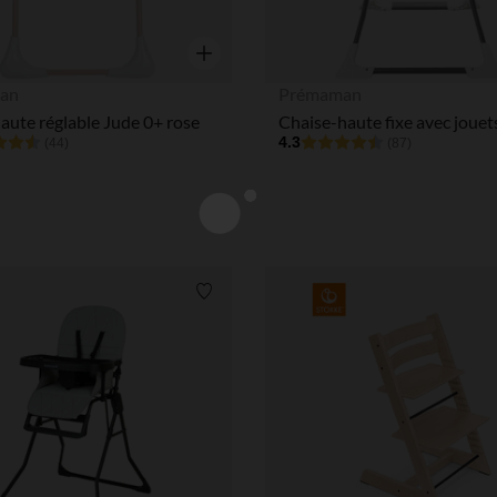
Aperçu rapide
an
Prémaman
aute réglable Jude 0+ rose
4.3
(44)
(87)
Liste de souhaits