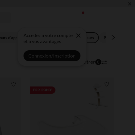
×
 !
Accédez à votre compte
ours d'apprentissage
Chaises hautes,réhausseurs
Pots de conservat
et à vos avantages
Connexion/Inscription
114 articles
Trier | Filtrer
0
Liste de souhaits
Liste de souha
PRIX ROND*