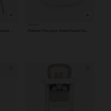
Aperçu rapide
Aperçu rapide
Stokke
Coussin de chaise 2 en 1 Capucine bleu clair
Plateau Tray pour chaise haute Nomi blanc
Liste de souhaits
Liste de souha