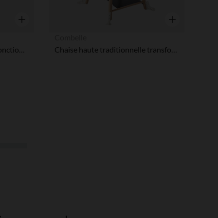
Aperçu rapide
Aperçu rapide
Combelle
Chaise haute réglable multifonctions Harper gris
Chaise haute traditionnelle transformable Marcel anthracite