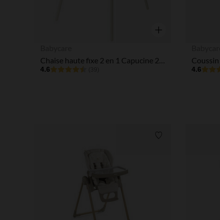
Aperçu rapide
Babycare
Babycar
Chaise haute fixe 2 en 1 Capucine 2.0 beige
4.6
4.6
(39)
Liste de souhaits