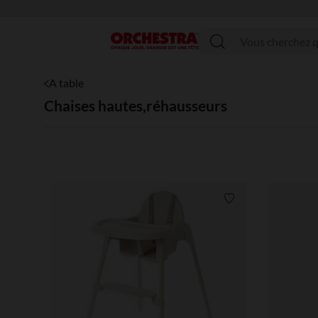
Menu
A table
Chaises hautes,réhausseurs
Liste de souhaits