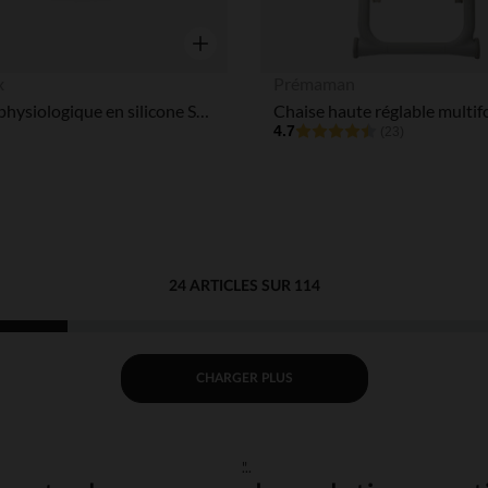
Aperçu rapide
x
Prémaman
Sucette physiologique en silicone SX PRO Wonderland Butterfly 6-18 mois décorée en bleu
4.7
(23)
24 ARTICLES SUR 114
CHARGER PLUS
"