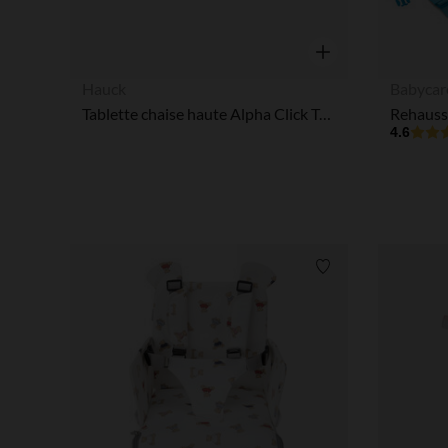
Aperçu rapide
Hauck
Babycar
Tablette chaise haute Alpha Click Tray Blanc
Rehauss
4.6
Liste de souhaits