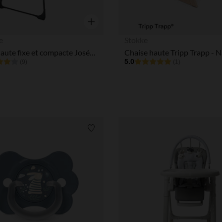
Aperçu rapide
e
Stokke
Chaise haute fixe et compacte Joséphine - Noire et Grise
Chaise haute Tripp Trapp - N
5.0
(9)
(1)
Liste de souhaits