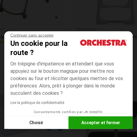
Aperçu rapide
si
Babycare
Continuer sans accepter
Chaise haute réglable et évolutive Minla Plus elegance graphite
Chaise haute réglable Renar
Un cookie pour la
4.6
(21)
(123)
route ?
On trépigne d'impatience en attendant que vous
appuyiez sur le bouton magique pour mettre nos
cookies au four et récolter quelques miettes de vos
préférences. Alors, prêt à plonger dans le monde
Liste de souhaits
succulent des cookies ?
Lire la politique de confidentialité
Consentements certifiés par
Choisir
Accepter et fermer
Axeptio consent
Plateforme de Gestion du Consentement : Personnalisez vos