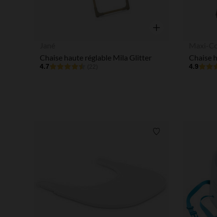
Aperçu rapide
Jané
Maxi-Co
Chaise haute réglable Mila Glitter
4.7
4.9
(22)
Liste de souhaits