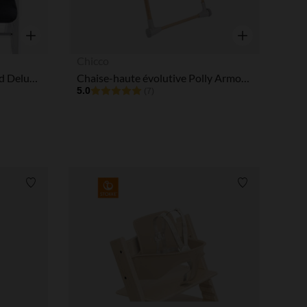
tres de confidentialité, en garantissant la conformité avec les
Aperçu rapide
Aperçu rapide
Chicco
Set de coussins Highchair Pad Deluxe pour chaises hautes Alpha+/Beta+/Arketa melange charcoal
Chaise-haute évolutive Polly Armonia scandinavian
5.0
(7)
Liste de souhaits
Liste de souha