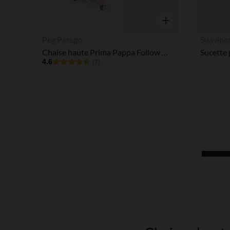
Aperçu rapide
Peg Perego
Suavine
Chaise haute Prima Pappa Follow Me - Mon Amour
4.6
(7)