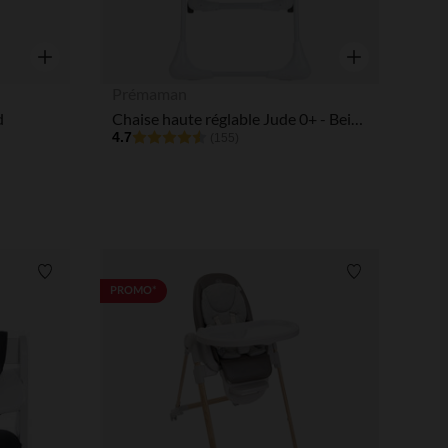
Aperçu rapide
Aperçu rapide
Prémaman
d
Chaise haute réglable Jude 0+ - Beige
4.7
(155)
Liste de souhaits
Liste de souha
PROMO*
 Options