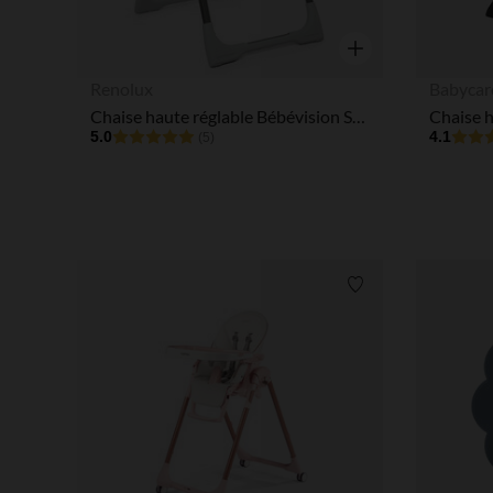
Aperçu rapide
Renolux
Babycar
Chaise haute réglable Bébévision Sophie la Girafe - Sunrise
5.0
4.1
(5)
Liste de souhaits