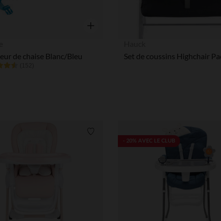
Notre plateforme vous permet d'adapter et de gérer vos paramè
Aperçu rapide
e
Hauck
eur de chaise Blanc/Bleu
(152)
Liste de souhaits
- 20% AVEC LE CLUB