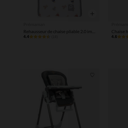
Aperçu rapide
Prémaman
Prémam
Rehausseur de chaise pliable 2.0 imprimé Ours
Chaise h
4.4
4.6
(18)
Liste de souhaits