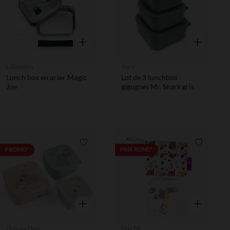
Aperçu rapide
Aperçu rapi
Lilliputiens
Trixie
Lunch box en acier Magic
Lot de 3 lunchbox
Joe
gigognes Mr. Shark gris
Liste de souhaits
Liste de 
PROMO*
PRIX ROND*
Aperçu rapide
Aperçu rapi
Done by Deer
Tidy Tot