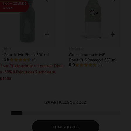
Liste de souhaits
Liste de 
SAC = GOURDE
À 50%*
Aperçu rapide
Aperçu rapi
Trixie
Monbento
Gourde Mr. Shark 500 ml
Gourde nomade MB
4.5
Positive S Raccoon 330 ml
(6)
5.0
(1)
1 sac Trixie acheté = 1 gourde Trixie
à -50% à l'ajout des 2 articles au
panier
24 ARTICLES SUR 232
CHARGER PLUS