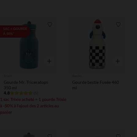
Liste de souhaits
Liste de 
SAC = GOURDE
À 50%*
Aperçu rapide
Aperçu rapi
Trixie
Asobu
Gourde Mr. Triceratops
Gourde bestie Fusée 460
350 ml
ml
4.8
(5)
1 sac Trixie acheté = 1 gourde Trixie
à -50% à l'ajout des 2 articles au
panier