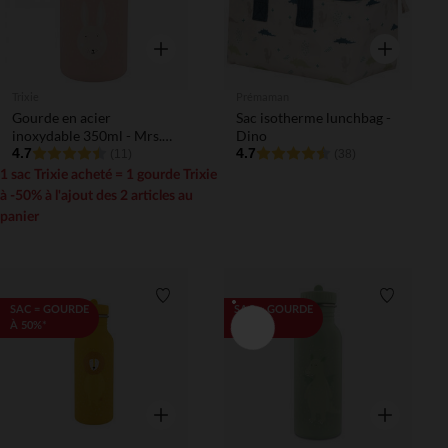
Aperçu rapide
Aperçu rapi
Trixie
Prémaman
Gourde en acier
Sac isotherme lunchbag -
inoxydable 350ml - Mrs.
Dino
Rabbit
4.7
4.7
(11)
(38)
1 sac Trixie acheté = 1 gourde Trixie
à -50% à l'ajout des 2 articles au
panier
Liste de souhaits
Liste de 
SAC = GOURDE
SAC = GOURDE
À 50%*
À 50%*
Aperçu rapide
Aperçu rapi