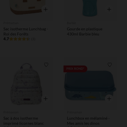
Aperçu rapide
Aperçu rapi
Prémaman
Barbie
Sac isotherme Lunchbag -
Gourde en plastique
Roi des Forêts
430ml Barbie bleu
4.7
(3)
Liste de souhaits
Liste de 
PRIX ROND*
Aperçu rapide
Aperçu rapi
Prémaman
Prémaman
Sac à dos isotherme
Lunchbox en mélaminé -
imprimé licornes blanc
Mes amis les dinos