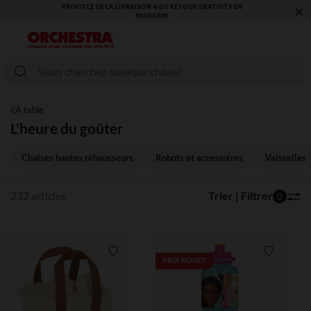
×
VOUS ALLEZ ADORER LA RENTRÉE ! DÉCOUVREZ LA NOUVELLE
COLLECTION !
A table
L'heure du goûter
Chaises hautes,réhausseurs
Robots et accessoires
Vaisselles
232 articles
Trier | Filtrer
0
Liste de souhaits
Liste de 
PRIX ROND*