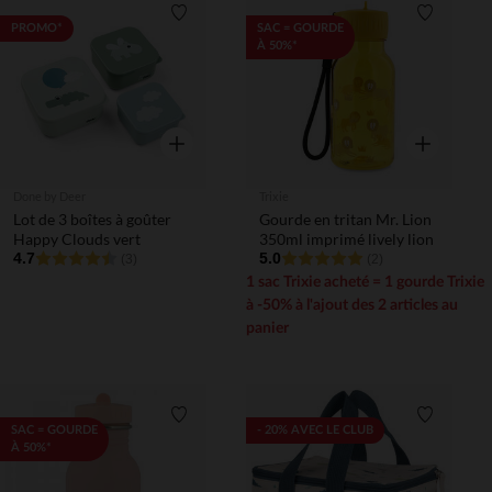
Liste de souhaits
Liste de 
PROMO*
SAC = GOURDE
À 50%*
Aperçu rapide
Aperçu rapi
Done by Deer
Trixie
Lot de 3 boîtes à goûter
Gourde en tritan Mr. Lion
Happy Clouds vert
350ml imprimé lively lion
4.7
5.0
(3)
(2)
1 sac Trixie acheté = 1 gourde Trixie
à -50% à l'ajout des 2 articles au
panier
Liste de souhaits
Liste de 
SAC = GOURDE
- 20% AVEC LE CLUB
À 50%*