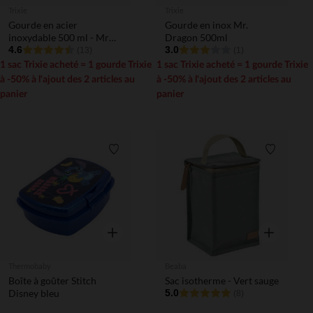
Trixie
Trixie
Gourde en acier
Gourde en inox Mr.
inoxydable 500 ml - Mr
Dragon 500ml
Lion - Jaune
4.6
3.0
(13)
(1)
1 sac Trixie acheté = 1 gourde Trixie
1 sac Trixie acheté = 1 gourde Trixie
à -50% à l'ajout des 2 articles au
à -50% à l'ajout des 2 articles au
panier
panier
Liste de souhaits
Liste de 
Aperçu rapide
Aperçu rapi
Thermobaby
Beaba
Boîte à goûter Stitch
Sac isotherme - Vert sauge
Disney bleu
5.0
(8)