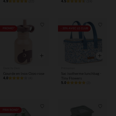
4.9
4.5
(22)
(19)
Liste de souhaits
Liste de 
PROMO*
- 20% AVEC LE CLUB
Aperçu rapide
Aperçu rapi
Done by Deer
Prémaman
Gourde en inox Ozzo rose
Sac isotherme lunchbag -
4.0
Tiny Flowers
(4)
5.0
(2)
Liste de souhaits
Liste de 
PRIX ROND*