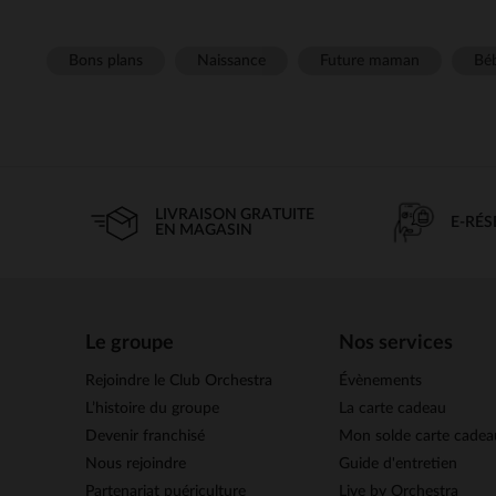
Bons plans
Naissance
Future maman
Béb
LIVRAISON GRATUITE
E-RÉ
EN MAGASIN
Le groupe
Nos services
Rejoindre le Club Orchestra
Évènements
L’histoire du groupe
La carte cadeau
Devenir franchisé
Mon solde carte cadea
Nous rejoindre
Guide d'entretien
Partenariat puériculture
Live by Orchestra