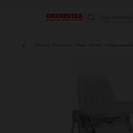
Menu
Orchestra
Puériculture
Repas
A table
Chaises hautes,r