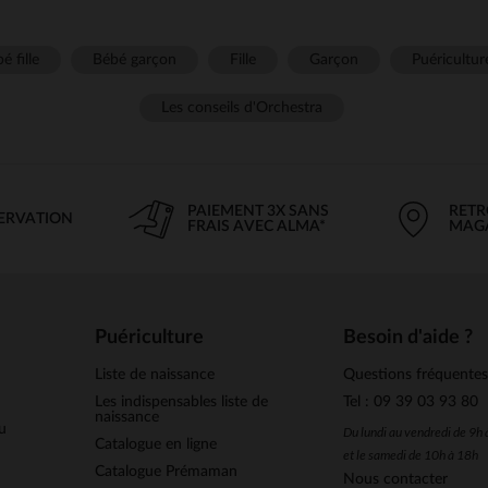
é fille
Bébé garçon
Fille
Garçon
Puéricultur
Les conseils d'Orchestra
PAIEMENT 3X SANS
RETR
SERVATION
FRAIS AVEC ALMA*
MAG
Puériculture
Besoin d'aide ?
Liste de naissance
Questions fréquente
Les indispensables liste de
Tel : 09 39 03 93 80
naissance
u
Du lundi au vendredi de 9h
Catalogue en ligne
et le samedi de 10h à 18h
Catalogue Prémaman
Nous contacter