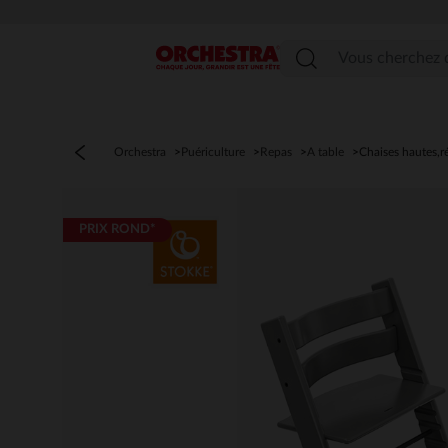
Menu
Orchestra
Puériculture
Repas
A table
Chaises hautes,r
PRIX ROND*