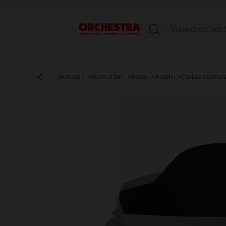
Menu
Orchestra
Puériculture
Repas
A table
Chaises hautes,r