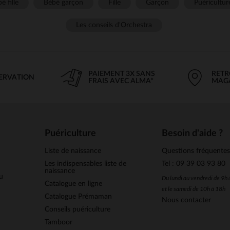
é fille
Bébé garçon
Fille
Garçon
Puéricultur
Les conseils d'Orchestra
PAIEMENT 3X SANS
RETR
SERVATION
FRAIS AVEC ALMA*
MAG
Puériculture
Besoin d'aide ?
Liste de naissance
Questions fréquente
Les indispensables liste de
Tel : 09 39 03 93 80
naissance
u
Du lundi au vendredi de 9h
Catalogue en ligne
et le samedi de 10h à 18h
Catalogue Prémaman
Nous contacter
Conseils puériculture
Tamboor