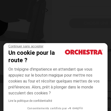
CHOISIR UNE T
Continuer sans accepter
DISPONIBILI
Un cookie pour la
route ?
On trépigne d'impatience en attendant que vous
appuyiez sur le bouton magique pour mettre nos
cookies au four et récolter quelques miettes de vos
préférences. Alors, prêt à plonger dans le monde
succulent des cookies ?
MODES DE LIVRAISON
Lire la politique de confidentialité
Consentements certifiés par
4,90 
Point Relais