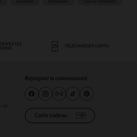
e
Chambre
Prémaman
Live by Orchestra
OUVEZ LES
TÉLÉCHARGER L'APPLI
ASINS
Rejoignez la communauté
s
 à 18h
Carte cadeau