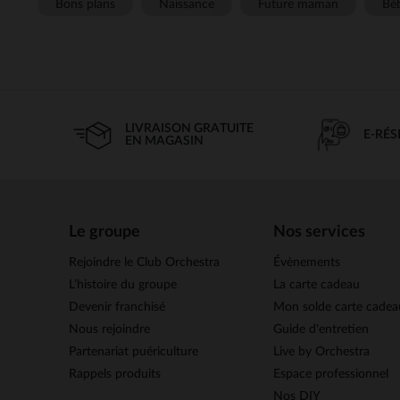
Bons plans
Naissance
Future maman
Béb
LIVRAISON GRATUITE
E-RÉ
EN MAGASIN
Le groupe
Nos services
Rejoindre le Club Orchestra
Évènements
L’histoire du groupe
La carte cadeau
Devenir franchisé
Mon solde carte cadea
Nous rejoindre
Guide d'entretien
Partenariat puériculture
Live by Orchestra
Rappels produits
Espace professionnel
Nos DIY