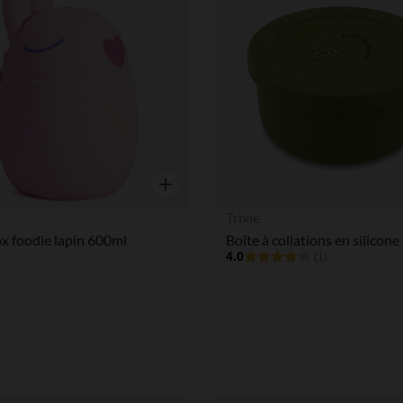
Aperçu rapide
Trixie
x foodie lapin 600ml
4.0
(1)