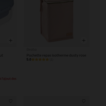
tres de confidentialité, en garantissant la conformité avec les
Aperçu rapide
Aperçu rapide
Beaba
ut
Pochette repas isotherme dusty rose
5.0
(1)
 l'ajout des
Liste de souhaits
Liste de souha