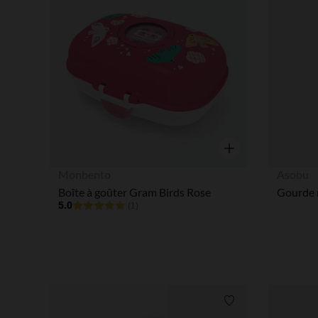
Aperçu rapide
Monbento
Asobu
Boîte à goûter Gram Birds Rose
Gourde 
5.0
(1)
Liste de souhaits