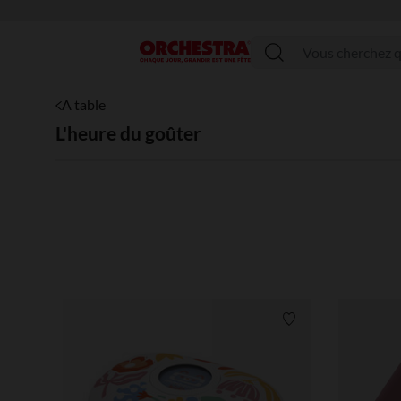
Menu
A table
L'heure du goûter
Liste de souhaits