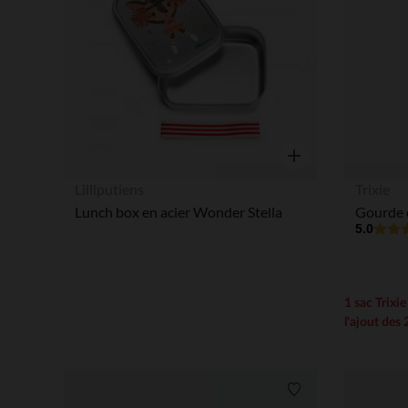
Aperçu rapide
Lilliputiens
Trixie
Lunch box en acier Wonder Stella
5.0
1 sac Trixi
l'ajout des 
Liste de souhaits