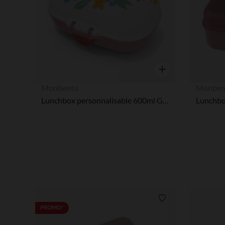
Aperçu rapide
Monbento
Monben
Lunchbox personnalisable 600ml Gram Graphic Papercut rose
Liste de souhaits
PROMO*