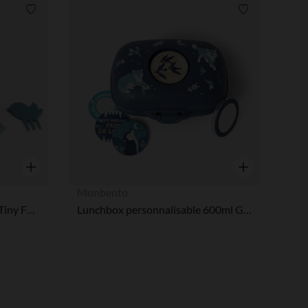
Liste de souhaits
Liste de souha
Aperçu rapide
Aperçu rapide
Monbento
Snackbox avec piques snack Tiny Farm Bleu
Lunchbox personnalisable 600ml Gram Wolf bleu