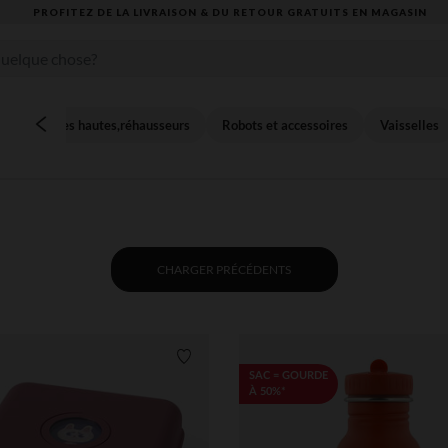
VOUS ALLEZ ADORER LA RENTRÉE ! DÉCOUVREZ LA NOUVELLE COLLECTION
Chaises hautes,réhausseurs
Robots et accessoires
Vaisselles
CHARGER PRÉCÉDENTS
Liste de souhaits
SAC = GOURDE
À 50%*