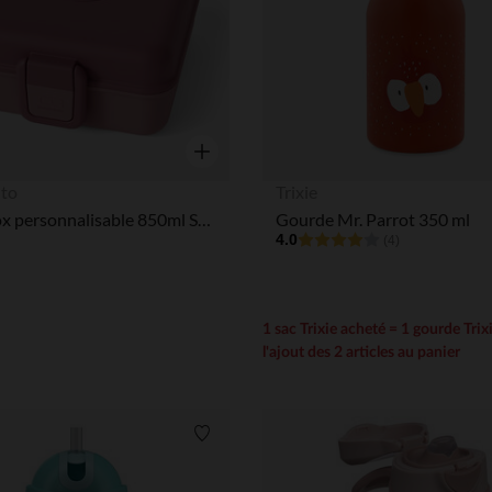
Aperçu rapide
to
Trixie
Lunchbox personnalisable 850ml Snacky avec couverts Pink Blush
Gourde Mr. Parrot 350 ml
4.0
(4)
1 sac Trixie acheté = 1 gourde Trix
l'ajout des 2 articles au panier
Liste de souhaits