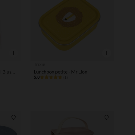
Aperçu rapide
Aperçu rapide
Trixie
Gourde Sport avec bec 450ml Blush Crush
Lunchbox petite - Mr Lion
5.0
(1)
Liste de souhaits
Liste de souha
 Options