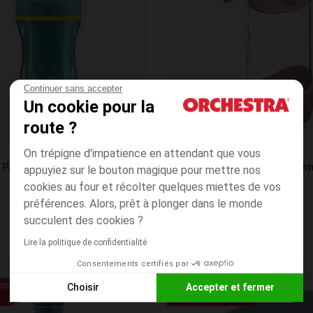
Continuer sans accepter
Un cookie pour la
route ?
Aperçu rapide
Bbox
On trépigne d'impatience en attendant que vous
TASSE A PAILLE DE SPORT BLEU 14M+
appuyiez sur le bouton magique pour mettre nos
cookies au four et récolter quelques miettes de vos
préférences. Alors, prêt à plonger dans le monde
succulent des cookies ?
Lire la politique de confidentialité
Consentements certifiés par
Liste de souhaits
Choisir
Accepter et fermer
RDE
LE 2ÈME ARTICLE À
-60%
Axeptio consent
Plateforme de Gestion du Consentement : Personnalisez vos