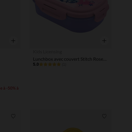
Aperçu rapide
Aperçu rapide
Kids Licensing
Lunchbox avec couvert Stitch Rose/Mauve
5.0
(1)
ie à -50% à
Liste de souhaits
Liste de souha