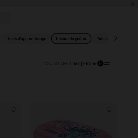
×
 !
Tours d'apprentissage
L'heure du goûter
Pots de conservation
230 articles
Trier | Filtrer
0
Liste de souhaits
Liste de souha