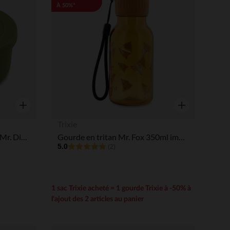
À 50%*
Aperçu rapide
Aperçu rapide
Trixie
Boîte à collations en silicone Mr. Dino
Gourde en tritan Mr. Fox 350ml imprimé fierce fox
5.0
(2)
1 sac Trixie acheté = 1 gourde Trixie à -50% à
l'ajout des 2 articles au panier