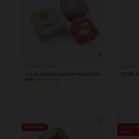
Aperçu rapide
Done by Deer
Chicco
Lot de 3 boîtes à goûter Happy Clouds rose
4.8
(5)
Liste de souhaits
PRIX ROND*
SAC = GOU
À 50%*