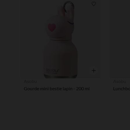
Liste de souhaits
Aperçu rapide
Asobu
Asobu
Gourde mini bestie lapin - 200 ml
Lunchbo