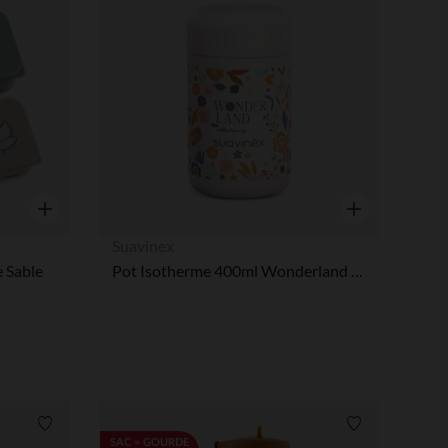
Aperçu rapide
Aperçu rapide
Suavinex
e Sable
Pot Isotherme 400ml Wonderland Beige
Liste de souhaits
Liste de souha
SAC = GOURDE