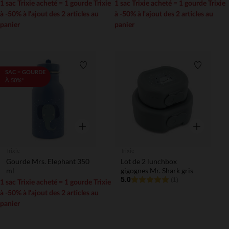
1 sac Trixie acheté = 1 gourde Trixie
1 sac Trixie acheté = 1 gourde Trixie
à -50% à l'ajout des 2 articles au
à -50% à l'ajout des 2 articles au
panier
panier
Liste de souhaits
Liste de 
SAC = GOURDE
À 50%*
Aperçu rapide
Aperçu rapi
Trixie
Trixie
Gourde Mrs. Elephant 350
Lot de 2 lunchbox
ml
gigognes Mr. Shark gris
5.0
(1)
1 sac Trixie acheté = 1 gourde Trixie
à -50% à l'ajout des 2 articles au
panier