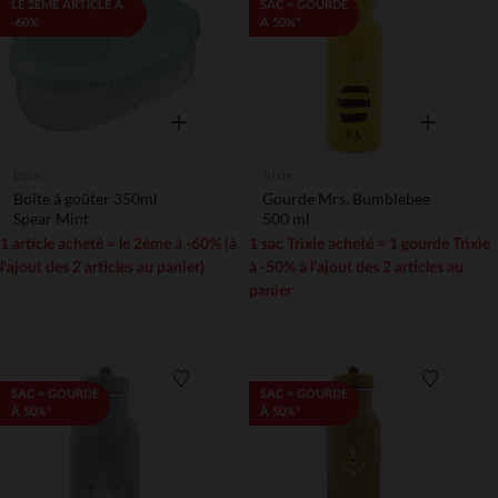
Liste de souhaits
Liste de 
LE 2ÈME ARTICLE À
SAC = GOURDE
-60%
À 50%*
Aperçu rapide
Aperçu rapi
Bbox
Trixie
Boîte à goûter 350ml
Gourde Mrs. Bumblebee
Spear Mint
500 ml
1 article acheté = le 2ème à -60% (à
1 sac Trixie acheté = 1 gourde Trixie
l'ajout des 2 articles au panier)
à -50% à l'ajout des 2 articles au
panier
Liste de souhaits
Liste de 
SAC = GOURDE
SAC = GOURDE
À 50%*
À 50%*