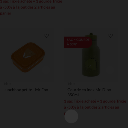
1 sac Trixie acheté = 1 gourde Trixie
à -50% à l'ajout des 2 articles au
panier
Liste de souhaits
Liste de 
SAC = GOURDE
À 50%*
Aperçu rapide
Aperçu rapi
Trixie
Trixie
Lunchbox petite - Mr Fox
Gourde en inox Mr. Dino
350ml
1 sac Trixie acheté = 1 gourde Trixie
à -50% à l'ajout des 2 articles au
panier