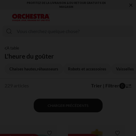
×
VOUS ALLEZ ADORER LA RENTRÉE ! DÉCOUVREZ LA NOUVELLE
COLLECTION !
A table
L'heure du goûter
Chaises hautes,réhausseurs
Robots et accessoires
Vaisselles
229 articles
Trier | Filtrer
0
CHARGER PRÉCÉDENTS