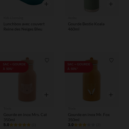
Aperçu rapide
Aperçu rapi
Kids Licensing
Asobu
Lunchbox avec couvert
Gourde Bestie Koala
Reine des Neiges Bleu
460ml
Liste de souhaits
Liste de 
SAC = GOURDE
SAC = GOURDE
À 50%*
À 50%*
Aperçu rapide
Aperçu rapi
Trixie
Trixie
Gourde en inox Mrs. Cat
Gourde en inox Mr. Fox
350ml
350ml
5.0
3.0
(1)
(2)