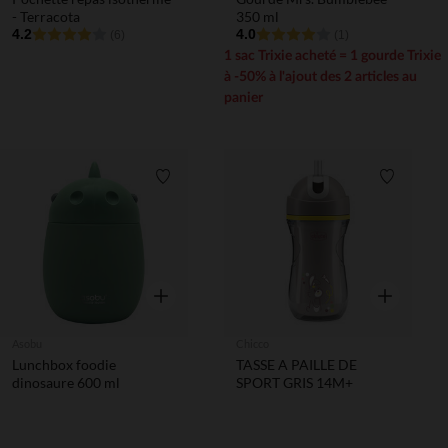
- Terracota
350 ml
4.2
4.0
(6)
(1)
1 sac Trixie acheté = 1 gourde Trixie
à -50% à l'ajout des 2 articles au
panier
Liste de souhaits
Liste de 
Aperçu rapide
Aperçu rapi
Asobu
Chicco
Lunchbox foodie
TASSE A PAILLE DE
dinosaure 600 ml
SPORT GRIS 14M+