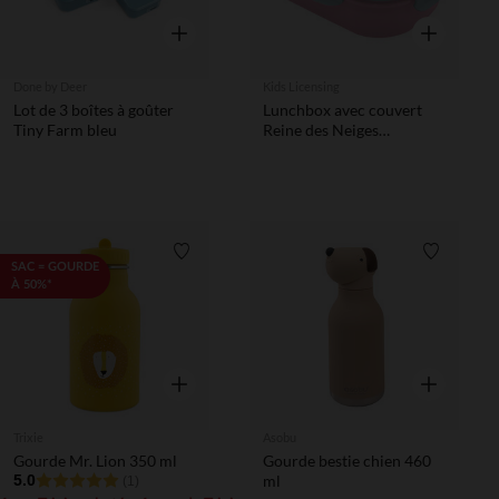
Aperçu rapide
Aperçu rapi
Done by Deer
Kids Licensing
Lot de 3 boîtes à goûter
Lunchbox avec couvert
Tiny Farm bleu
Reine des Neiges
Bleu/Rose
Liste de souhaits
Liste de 
SAC = GOURDE
À 50%*
Aperçu rapide
Aperçu rapi
Trixie
Asobu
Gourde Mr. Lion 350 ml
Gourde bestie chien 460
5.0
ml
(1)