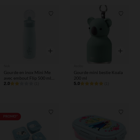
Liste de souhaits
Liste de 
Aperçu rapide
Aperçu rapi
Nuk
Asobu
Gourde en inox Mini Me
Gourde mini bestie Koala
avec embout Flip 500 ml
200 ml
vert
2.0
5.0
(1)
(1)
Liste de souhaits
Liste de 
PROMO*