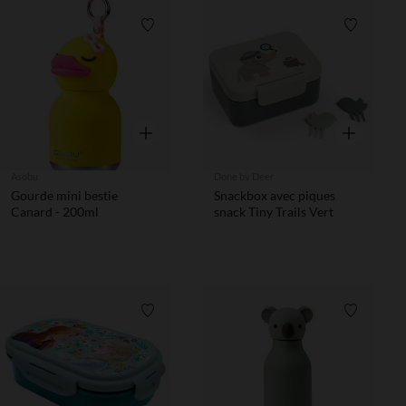
Liste de souhaits
Liste de 
Aperçu rapide
Aperçu rapi
Asobu
Done by Deer
Gourde mini bestie
Snackbox avec piques
Canard - 200ml
snack Tiny Trails Vert
Liste de souhaits
Liste de 