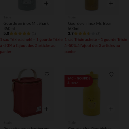
Aperçu rapide
Aperçu rapi
Trixie
Trixie
Gourde en inox Mr. Shark
Gourde en inox Mr. Bear
350ml
500ml
5.0
3.7
(1)
(3)
1 sac Trixie acheté = 1 gourde Trixie
1 sac Trixie acheté = 1 gourde Trixie
à -50% à l'ajout des 2 articles au
à -50% à l'ajout des 2 articles au
panier
panier
Liste de souhaits
Liste de 
SAC = GOURDE
À 50%*
Aperçu rapide
Aperçu rapi
Beaba
Trixie
Pochette repas isotherme
Gourde Mrs. Bumblebee