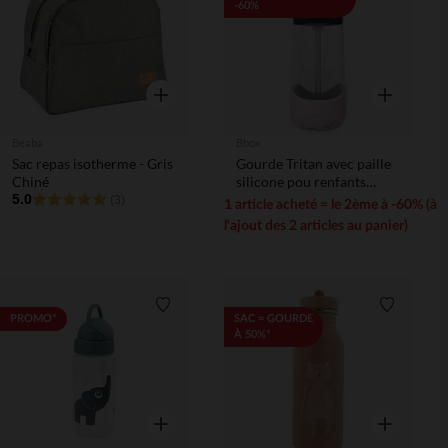
-60%
Aperçu rapide
Aperçu rapi
Beaba
Bbox
Sac repas isotherme - Gris
Gourde Tritan avec paille
Chiné
silicone pou renfants
5.0
450ml Indigo Rose
(3)
1 article acheté = le 2ème à -60% (à
l'ajout des 2 articles au panier)
Liste de souhaits
Liste de 
PROMO*
SAC = GOURDE
À 50%*
Aperçu rapide
Aperçu rapi