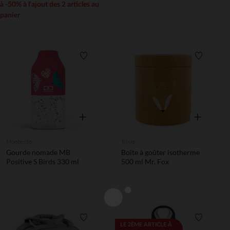
à -50% à l'ajout des 2 articles au
panier
Liste de souhaits
Liste de 
Aperçu rapide
Aperçu rapi
Monbento
Trixie
Gourde nomade MB
Boîte à goûter isotherme
Positive S Birds 330 ml
500 ml Mr. Fox
Liste de souhaits
Liste de 
LE 2ÈME ARTICLE À