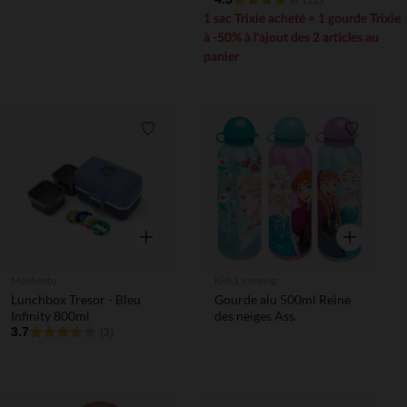
(12)
1 sac Trixie acheté = 1 gourde Trixie
à -50% à l'ajout des 2 articles au
panier
Liste de souhaits
Liste de 
Aperçu rapide
Aperçu rapi
Monbento
Kids Licensing
Lunchbox Tresor - Bleu
Gourde alu 500ml Reine
Infinity 800ml
des neiges Ass.
3.7
(3)