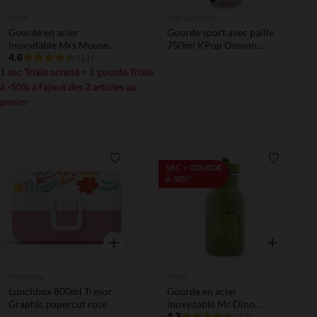
Trixie
Kids Licensing
Gourde en acier
Gourde sport avec paille
inoxydable Mrs Mouse
750ml KPop Demon
350ml
4.6
Hunters
(11)
1 sac Trixie acheté = 1 gourde Trixie
à -50% à l'ajout des 2 articles au
panier
Liste de souhaits
Liste de 
SAC = GOURDE
À 50%*
Aperçu rapide
Aperçu rapi
Monbento
Trixie
Lunchbox 800ml Tresor
Gourde en acier
Graphic papercut rose
inoxydable Mr Dino
350ml
4.3