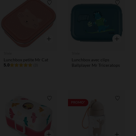
Liste de souhaits
Liste de 
Aperçu rapide
Aperçu rapi
Trixie
Trixie
Lunchbox petite Mr Cat
Lunchbox avec clips
5.0
Ballplayer Mr Triceratops
(3)
Liste de souhaits
Liste de 
PROMO*
Aperçu rapide
Aperçu rapi