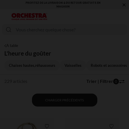
×
VOUS ALLEZ ADORER LA RENTRÉE ! DÉCOUVREZ LA NOUVELLE
COLLECTION !
A table
L'heure du goûter
Chaises hautes,réhausseurs
Vaisselles
Robots et accessoires
229 articles
Trier | Filtrer
0
CHARGER PRÉCÉDENTS