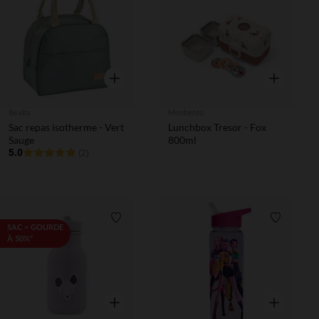
Liste de souhaits
Liste de 
Aperçu rapide
Aperçu rapi
Beaba
Monbento
Sac repas isotherme - Vert
Lunchbox Tresor - Fox
Sauge
800ml
5.0
(2)
Liste de souhaits
Liste de 
SAC = GOURDE
À 50%*
Aperçu rapide
Aperçu rapi