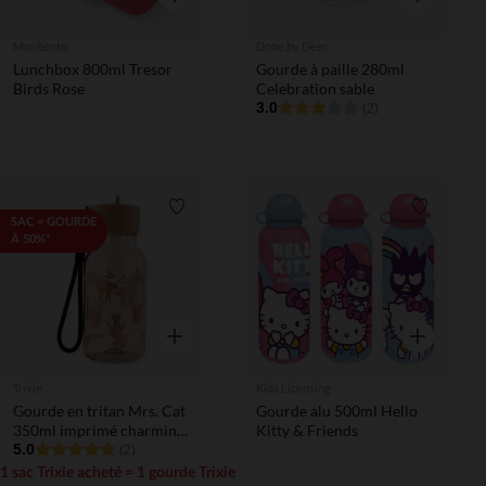
Monbento
Done by Deer
Lunchbox 800ml Tresor
Gourde à paille 280ml
Birds Rose
Celebration sable
3.0
(2)
Liste de souhaits
Liste de 
SAC = GOURDE
À 50%*
Aperçu rapide
Aperçu rapi
Trixie
Kids Licensing
Gourde en tritan Mrs. Cat
Gourde alu 500ml Hello
350ml imprimé charming
Kitty & Friends
cat
5.0
(2)
1 sac Trixie acheté = 1 gourde Trixie