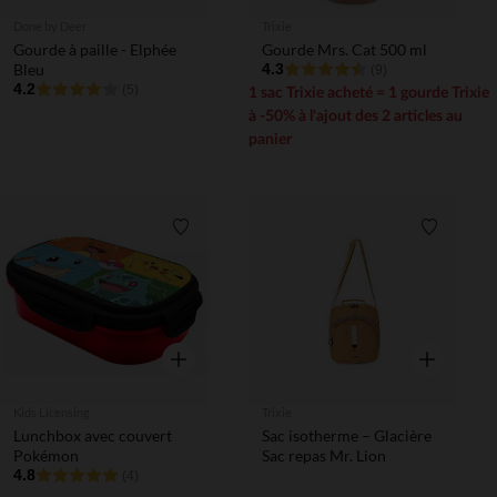
Done by Deer
Trixie
Gourde à paille - Elphée
Gourde Mrs. Cat 500 ml
Bleu
4.3
(9)
4.2
(5)
1 sac Trixie acheté = 1 gourde Trixie
à -50% à l'ajout des 2 articles au
panier
Liste de souhaits
Liste de 
Aperçu rapide
Aperçu rapi
Kids Licensing
Trixie
Lunchbox avec couvert
Sac isotherme – Glacière
Pokémon
Sac repas Mr. Lion
4.8
(4)