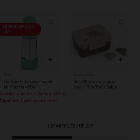
Liste de souhaits
Liste de 
LE 2ÈME ARTICLE À
-60%
Aperçu rapide
Aperçu rapi
Bbox
Done by Deer
Gourde Tritan avec paille
Snackbox avec piques
en silicone 450ml
snack Tiny Trails Sable
Spearmint
1 article acheté = le 2ème à -60% (à
l'ajout des 2 articles au panier)
120 ARTICLES SUR 229