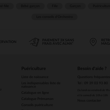
é fille
Bébé garçon
Fille
Garçon
Puéricultur
Les conseils d'Orchestra
PAIEMENT 3X SANS
RETR
SERVATION
FRAIS AVEC ALMA*
MAG
Puériculture
Besoin d'aide ?
Liste de naissance
Questions fréquente
Les indispensables liste de
Tel : 09 39 03 93 80
naissance
u
Du lundi au vendredi de 9h
Catalogue en ligne
et le samedi de 10h à 18h
Catalogue Prémaman
Nous contacter
Conseils puériculture