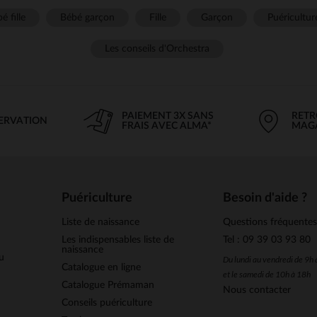
é fille
Bébé garçon
Fille
Garçon
Puéricultur
Les conseils d'Orchestra
PAIEMENT 3X SANS
RETR
SERVATION
FRAIS AVEC ALMA*
MAG
Puériculture
Besoin d'aide ?
Liste de naissance
Questions fréquente
Les indispensables liste de
Tel : 09 39 03 93 80
naissance
u
Du lundi au vendredi de 9h
Catalogue en ligne
et le samedi de 10h à 18h
Catalogue Prémaman
Nous contacter
Conseils puériculture