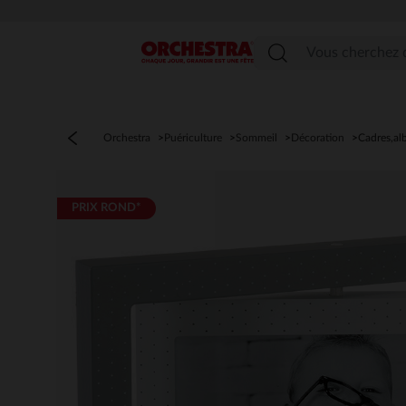
Menu
Orchestra
Puériculture
Sommeil
Décoration
Cadres,a
PRIX ROND*