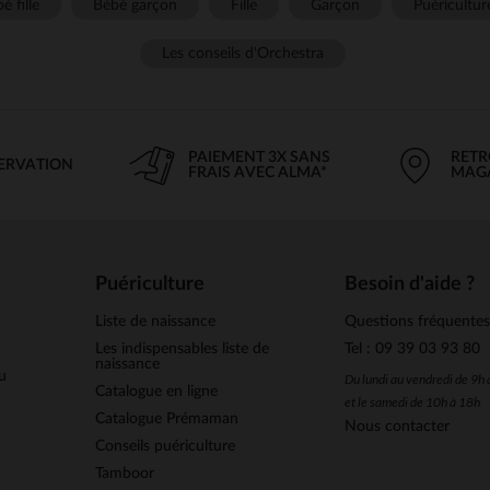
é fille
Bébé garçon
Fille
Garçon
Puéricultur
Les conseils d'Orchestra
PAIEMENT 3X SANS
RETR
SERVATION
FRAIS AVEC ALMA*
MAG
Puériculture
Besoin d'aide ?
Liste de naissance
Questions fréquente
Les indispensables liste de
Tel : 09 39 03 93 80
naissance
u
Du lundi au vendredi de 9h
Catalogue en ligne
et le samedi de 10h à 18h
Catalogue Prémaman
Nous contacter
Conseils puériculture
Tamboor