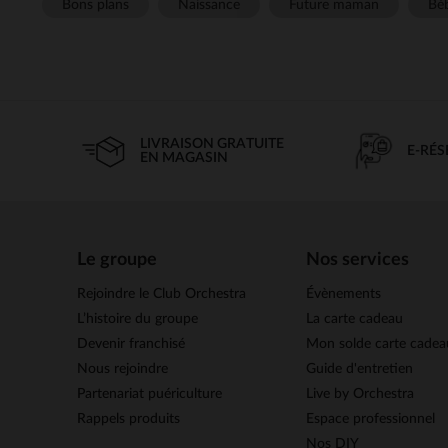
Bons plans
Naissance
Future maman
Béb
LIVRAISON GRATUITE
E-RÉ
EN MAGASIN
Le groupe
Nos services
Rejoindre le Club Orchestra
Évènements
L’histoire du groupe
La carte cadeau
Devenir franchisé
Mon solde carte cadea
Nous rejoindre
Guide d'entretien
Partenariat puériculture
Live by Orchestra
Rappels produits
Espace professionnel
Nos DIY