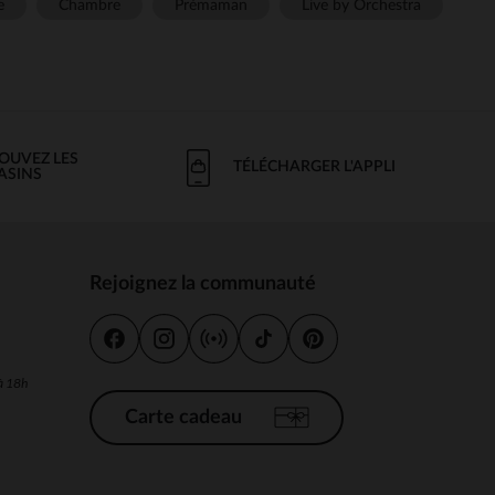
e
Chambre
Prémaman
Live by Orchestra
OUVEZ LES
TÉLÉCHARGER L'APPLI
ASINS
Rejoignez la communauté
s
 à 18h
Carte cadeau