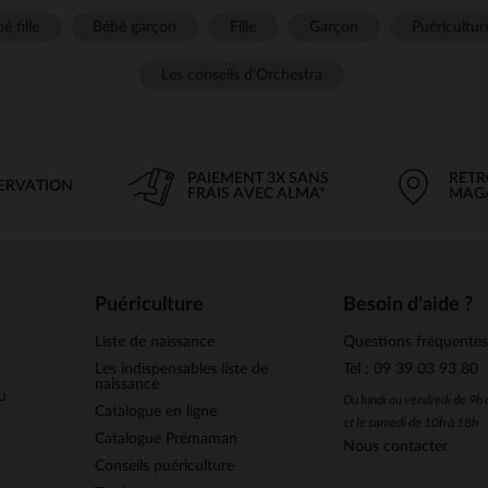
é fille
Bébé garçon
Fille
Garçon
Puéricultur
Les conseils d'Orchestra
PAIEMENT 3X SANS
RETR
SERVATION
FRAIS AVEC ALMA*
MAG
Puériculture
Besoin d'aide ?
Liste de naissance
Questions fréquente
Les indispensables liste de
Tel : 09 39 03 93 80
naissance
u
Du lundi au vendredi de 9h
Catalogue en ligne
et le samedi de 10h à 18h
Catalogue Prémaman
Nous contacter
Conseils puériculture