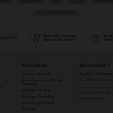
é fille
Bébé garçon
Fille
Garçon
Puéricultur
Les conseils d'Orchestra
PAIEMENT 3X SANS
RETR
SERVATION
FRAIS AVEC ALMA*
MAG
Puériculture
Besoin d'aide ?
Liste de naissance
Questions fréquente
Les indispensables liste de
Tel : 09 39 03 93 80
naissance
u
Du lundi au vendredi de 9h
Catalogue en ligne
et le samedi de 10h à 18h
Catalogue Prémaman
Nous contacter
Conseils puériculture
Tamboor