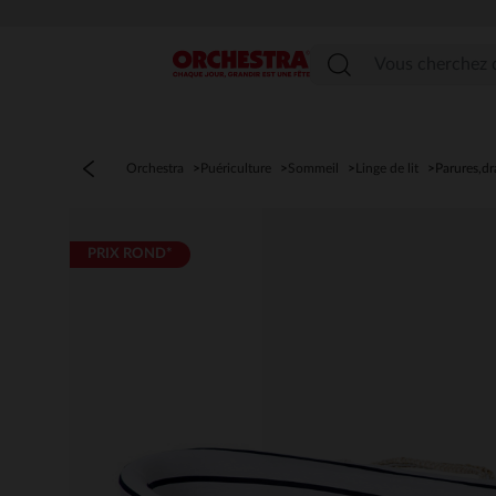
Menu
Orchestra
Puériculture
Sommeil
Linge de lit
Parures,dr
PRIX ROND*