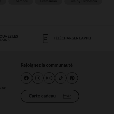
e
Chambre
Prémaman
Live by Orchestra
OUVEZ LES
TÉLÉCHARGER L'APPLI
ASINS
Rejoignez la communauté
s
 à 18h
Carte cadeau