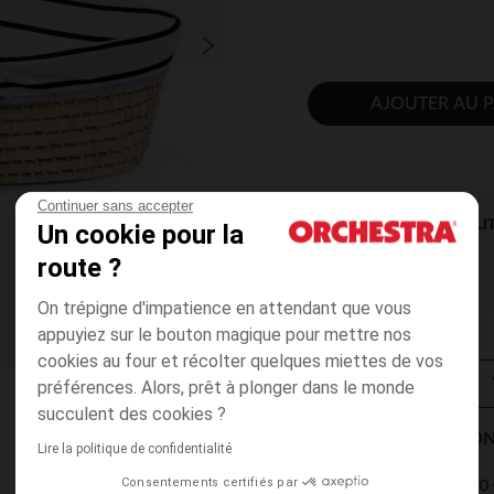
AJOUTER AU P
Continuer sans accepter
DISPONIBILI
Un cookie pour la
route ?
On trépigne d'impatience en attendant que vous
appuyiez sur le bouton magique pour mettre nos
cookies au four et récolter quelques miettes de vos
préférences. Alors, prêt à plonger dans le monde
succulent des cookies ?
MODES DE LIVRAISON
Lire la politique de confidentialité
Consentements certifiés par
4,90 
Point Relais