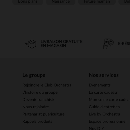
Bons plans
Naissance
Future maman
Béb
LIVRAISON GRATUITE
E-RÉ
EN MAGASIN
Le groupe
Nos services
Rejoindre le Club Orchestra
Évènements
L’histoire du groupe
La carte cadeau
Devenir franchisé
Mon solde carte cadea
Nous rejoindre
Guide d'entretien
Partenariat puériculture
Live by Orchestra
Rappels produits
Espace professionnel
Nos DIY