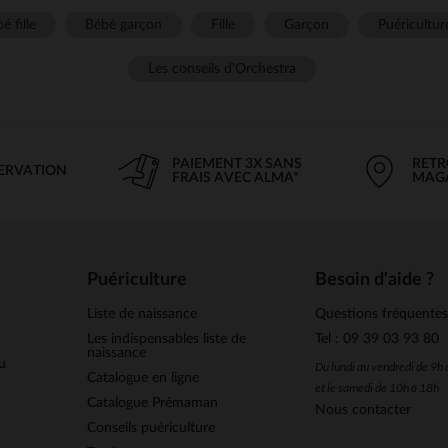
é fille
Bébé garçon
Fille
Garçon
Puéricultur
Les conseils d'Orchestra
PAIEMENT 3X SANS
RETR
SERVATION
FRAIS AVEC ALMA*
MAG
Puériculture
Besoin d'aide ?
Liste de naissance
Questions fréquente
Les indispensables liste de
Tel : 09 39 03 93 80
naissance
u
Du lundi au vendredi de 9h
Catalogue en ligne
et le samedi de 10h à 18h
Catalogue Prémaman
Nous contacter
Conseils puériculture