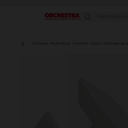
Menu
Orchestra
Puériculture
Sommeil
Literie
Cale tete,cale 