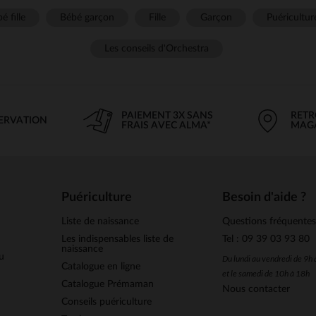
é fille
Bébé garçon
Fille
Garçon
Puéricultur
Les conseils d'Orchestra
PAIEMENT 3X SANS
RETR
SERVATION
FRAIS AVEC ALMA*
MAG
Puériculture
Besoin d'aide ?
Liste de naissance
Questions fréquente
Les indispensables liste de
Tel : 09 39 03 93 80
naissance
u
Du lundi au vendredi de 9h
Catalogue en ligne
et le samedi de 10h à 18h
Catalogue Prémaman
Nous contacter
Conseils puériculture