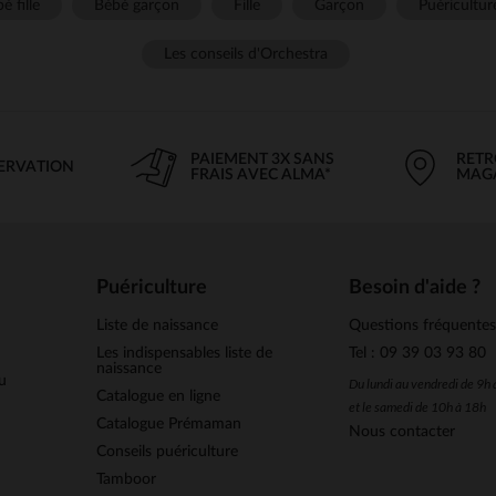
é fille
Bébé garçon
Fille
Garçon
Puéricultur
Les conseils d'Orchestra
PAIEMENT 3X SANS
RETR
SERVATION
FRAIS AVEC ALMA*
MAG
Puériculture
Besoin d'aide ?
Liste de naissance
Questions fréquente
Les indispensables liste de
Tel : 09 39 03 93 80
naissance
u
Du lundi au vendredi de 9h
Catalogue en ligne
et le samedi de 10h à 18h
Catalogue Prémaman
Nous contacter
Conseils puériculture
Tamboor