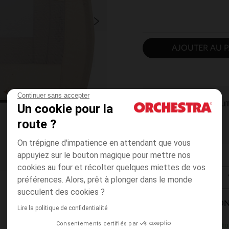
AJOUTER AU P
Continuer sans accepter
DISPONIBILI
Un cookie pour la
route ?
On trépigne d'impatience en attendant que vous
appuyiez sur le bouton magique pour mettre nos
cookies au four et récolter quelques miettes de vos
préférences. Alors, prêt à plonger dans le monde
succulent des cookies ?
MODES DE LIVRAISON
Lire la politique de confidentialité
Consentements certifiés par
Gratu
En magasin