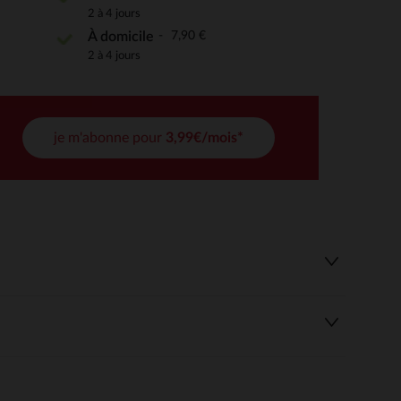
2 à 4 jours
7,90 €
À domicile
 Options
2 à 4 jours
tres de confidentialité, en garantissant la conformité avec les
je m'abonne pour
3,99€/mois*