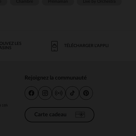
e
Chambre
Prémaman
Live by Orchestra
OUVEZ LES
TÉLÉCHARGER L'APPLI
ASINS
Rejoignez la communauté
s
 à 18h
Carte cadeau