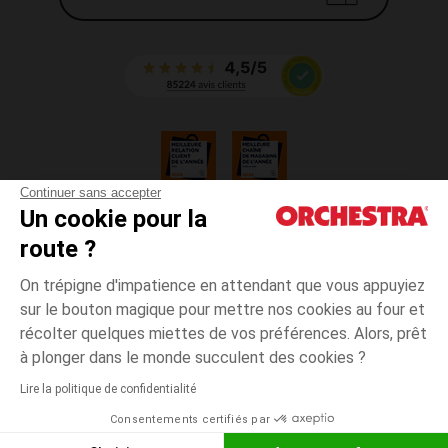
Continuer sans accepter
Un cookie pour la
CGV
route ?
CGU
Mentions légales
On trépigne d'impatience en attendant que vous appuyiez
*Conditions des offres en cours
sur le bouton magique pour mettre nos cookies au four et
Données personnelles
récolter quelques miettes de vos préférences. Alors, prêt
Blanc
Blanc
Unique
Gestion des cookies
à plonger dans le monde succulent des cookies ?
Accessibilité : non conforme
Lire la politique de confidentialité
Payez en 3x sans frais dès 100€ d'achat avec
Orchestra adhère au code déontologique de la Fédération du e-commerce
Consentements certifiés par
et de la vente à distance française (FEVAD) et au système de Médiation du
Liste d
AJOUTER AU PANIER
e-commerce