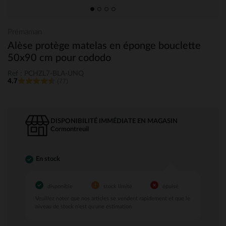
Prémaman
Alèse protège matelas en éponge bouclette
50x90 cm pour cododo
Ref : PCHZL7-BLA-UNQ
4.7
(77)
DISPONIBILITÉ IMMÉDIATE EN MAGASIN
cormontreuil
En stock
disponible
stock limité
épuisé
Veuillez noter que nos articles se vendent rapidement et que le
niveau de stock n'est qu'une estimation