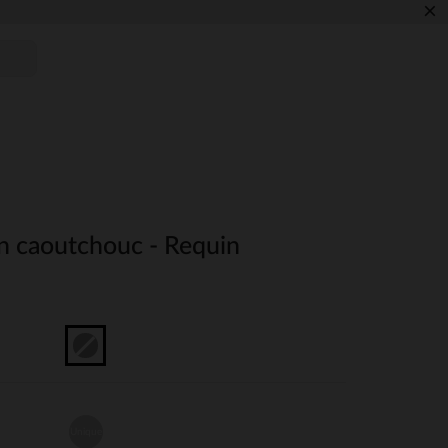
×
en caoutchouc - Requin
Unique