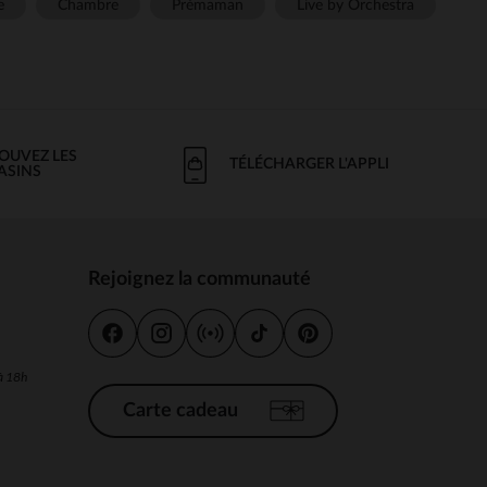
e
Chambre
Prémaman
Live by Orchestra
OUVEZ LES
TÉLÉCHARGER L'APPLI
ASINS
Rejoignez la communauté
s
 à 18h
Carte cadeau