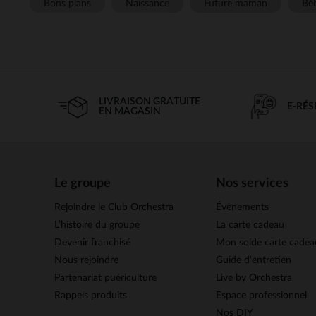
Bons plans
Naissance
Future maman
Béb
LIVRAISON GRATUITE
E-RÉ
EN MAGASIN
Le groupe
Nos services
Rejoindre le Club Orchestra
Évènements
L’histoire du groupe
La carte cadeau
Devenir franchisé
Mon solde carte cadea
Nous rejoindre
Guide d'entretien
Partenariat puériculture
Live by Orchestra
Rappels produits
Espace professionnel
Nos DIY