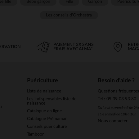
é fille
Bébé garçon
Fille
Garçon
Puéricultur
Les conseils d'Orchestra
PAIEMENT 3X SANS
RETR
SERVATION
FRAIS AVEC ALMA*
MAG
Puériculture
Besoin d'aide ?
Liste de naissance
Questions fréquente
Les indispensables liste de
Tel : 09 39 03 93 80
naissance
u
Du lundi au vendredi de 9h
Catalogue en ligne
et le samedi de 10h à 18h
Catalogue Prémaman
Nous contacter
Conseils puériculture
Tamboor