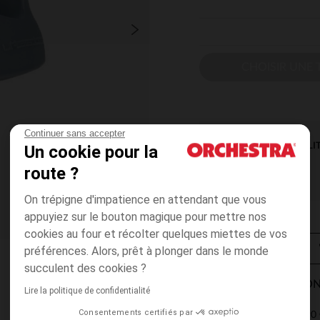
CHOISIR UNE T
Continuer sans accepter
DISPONIBILI
Un cookie pour la
route ?
On trépigne d'impatience en attendant que vous
appuyiez sur le bouton magique pour mettre nos
cookies au four et récolter quelques miettes de vos
préférences. Alors, prêt à plonger dans le monde
succulent des cookies ?
MODES DE LIVRAISON
Lire la politique de confidentialité
Consentements certifiés par
4,90 
Point Relais