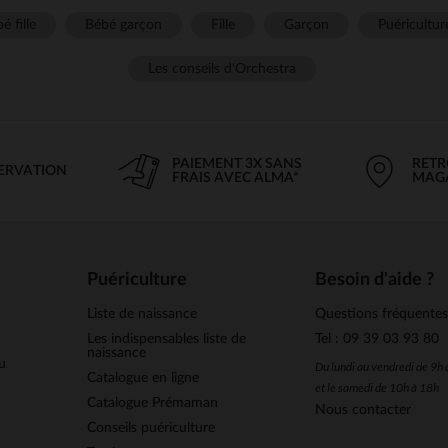
é fille
Bébé garçon
Fille
Garçon
Puéricultur
Les conseils d'Orchestra
PAIEMENT 3X SANS
RETR
SERVATION
FRAIS AVEC ALMA*
MAG
Puériculture
Besoin d'aide ?
Liste de naissance
Questions fréquente
Les indispensables liste de
Tel : 09 39 03 93 80
naissance
u
Du lundi au vendredi de 9h
Catalogue en ligne
et le samedi de 10h à 18h
Catalogue Prémaman
Nous contacter
Conseils puériculture