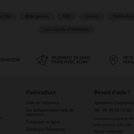
é fille
Bébé garçon
Fille
Garçon
Puéricultur
Les conseils d'Orchestra
PAIEMENT 3X SANS
RETR
SERVATION
FRAIS AVEC ALMA*
MAG
Puériculture
Besoin d'aide ?
Liste de naissance
Questions fréquente
Les indispensables liste de
Tel : 09 39 03 93 80
naissance
u
Du lundi au vendredi de 9h
Catalogue en ligne
et le samedi de 10h à 18h
Catalogue Prémaman
Nous contacter