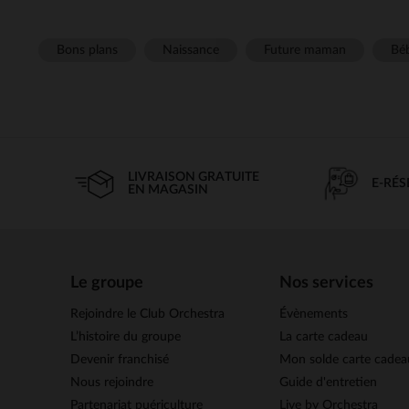
Bons plans
Naissance
Future maman
Béb
LIVRAISON GRATUITE
E-RÉ
EN MAGASIN
Le groupe
Nos services
Rejoindre le Club Orchestra
Évènements
L’histoire du groupe
La carte cadeau
Devenir franchisé
Mon solde carte cadea
Nous rejoindre
Guide d'entretien
Partenariat puériculture
Live by Orchestra