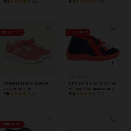
fille
4.3
fantaisie fille
4.8
(21)
(63)
Liste de souhaits
Liste de 
BEST PRICE*
PRIX ROND*
Aperçu rapide
Aperçu rapi
SAXO BLUES
SAXO BLUES
Baskets basses à lacets et
Chaussons avec print chat
velcros uni fille
et noeud fantaisie pour
4.6
bébé fille
4.1
(66)
(24)
Liste de souhaits
Liste de 
PRIX ROND*