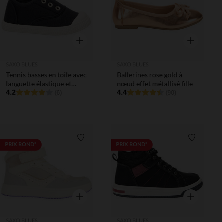
Aperçu rapide
Aperçu rapi
SAXO BLUES
SAXO BLUES
Tennis basses en toile avec
Ballerines rose gold à
languette élastique et
nœud effet métallisé fille
œillets mixtes
4.2
4.4
(6)
(90)
Liste de souhaits
Liste de 
PRIX ROND*
PRIX ROND*
Aperçu rapide
Aperçu rapi
SAXO BLUES
SAXO BLUES