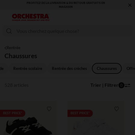
×
VOUS ALLEZ ADORER LA RENTRÉE ! DÉCOUVREZ LA NOUVELLE
COLLECTION !
Rentrée
Chaussures
de
Rentrée scolaire
Rentrée des crèches
Chaussures
Offr
528 articles
Trier | Filtrer
0
Liste de souhaits
Liste de 
BEST PRICE*
BEST PRICE*