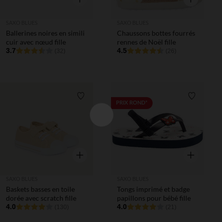
SAXO BLUES
SAXO BLUES
Ballerines noires en simili
Chaussons bottes fourrés
cuir avec nœud fille
rennes de Noël fille
3.7
4.5
(32)
(26)
Liste de souhaits
Liste de 
PRIX ROND*
Aperçu rapide
Aperçu rapi
SAXO BLUES
SAXO BLUES
Baskets basses en toile
Tongs imprimé et badge
dorée avec scratch fille
papillons pour bébé fille
4.0
4.0
(130)
(21)