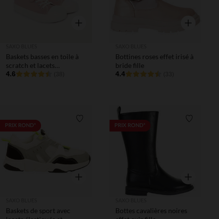
Aperçu rapide
Aperçu rapi
SAXO BLUES
SAXO BLUES
Baskets basses en toile à
Bottines roses effet irisé à
scratch et lacets
bride fille
élastiqués fille
4.6
4.4
(38)
(33)
Liste de souhaits
Liste de 
PRIX ROND*
PRIX ROND*
Aperçu rapide
Aperçu rapi
SAXO BLUES
SAXO BLUES
Baskets de sport avec
Bottes cavalières noires