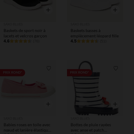
Aperçu rapide
Aperçu rapi
SAXO BLUES
SAXO BLUES
Baskets de sport noir à
Baskets basses à
lacets et velcros garçon
empiècement léopard fille
4.6
4.5
(76)
(51)
Liste de souhaits
Liste de 
PRIX ROND*
PRIX ROND*
Aperçu rapide
Aperçu rapi
SAXO BLUES
SAXO BLUES
Babies roses en toile avec
Bottes de pluie rayées
nœud et lanière élastiquée
avec anse et patch