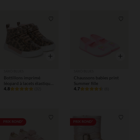
Liste de souhaits
Liste de 
Aperçu rapide
Aperçu rapi
SAXO BLUES
SAXO BLUES
Bottillons imprimé
Chaussons babies print
léopard à lacets élastiqués
Summer fille
pour bébé fille
4.8
4.7
(32)
(6)
Liste de souhaits
Liste de 
PRIX ROND*
PRIX ROND*