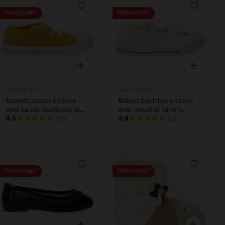
Liste de souhaits
Liste de 
PRIX ROND*
PRIX ROND*
Aperçu rapide
Aperçu rapi
SAXO BLUES
SAXO BLUES
Baskets basses en toile
Babies blanches en toile
avec lacets élastiques et
avec nœud et lanière
velcro garçon
4.5
élastiquée fille
3.9
(25)
(23)
Liste de souhaits
Liste de 
PRIX ROND*
PRIX ROND*
Aperçu rapide
Aperçu rapi