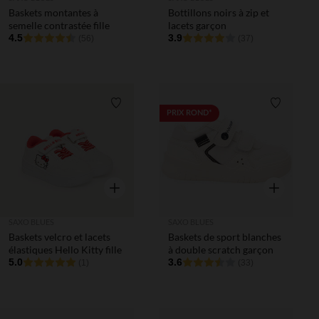
Baskets montantes à
Bottillons noirs à zip et
semelle contrastée fille
lacets garçon
4.5
3.9
(56)
(37)
Liste de souhaits
Liste de 
PRIX ROND*
Aperçu rapide
Aperçu rapi
SAXO BLUES
SAXO BLUES
Baskets velcro et lacets
Baskets de sport blanches
élastiques Hello Kitty fille
à double scratch garçon
5.0
3.6
(1)
(33)