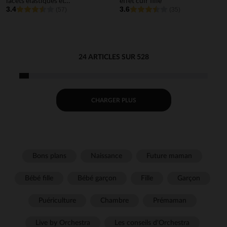
lacets élastiqués et
effet cuir fille
stopppeur garçon
3.4
3.6
(57)
(35)
24 ARTICLES SUR 528
CHARGER PLUS
Bons plans
Naissance
Future maman
Bébé fille
Bébé garçon
Fille
Garçon
Puériculture
Chambre
Prémaman
Live by Orchestra
Les conseils d'Orchestra