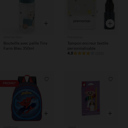
Aperçu rapide
Aperçu rapi
Done by Deer
Prémaman
Bouteille avec paille Tiny
Tampon encreur textile
Farm Bleu 350ml
personnalisable
4.0
(103)
Liste de souhaits
Liste de 
PROMO*
Aperçu rapide
Aperçu rapi
Spiderman
Janod