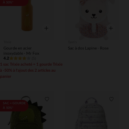
À 50%*
Aperçu rapide
Aperçu rapi
Trixie
Tann's
Gourde en acier
Sac à dos Lapine - Rose
inoxydable - Mr Fox
4.2
(5)
1 sac Trixie acheté = 1 gourde Trixie
à -50% à l'ajout des 2 articles au
panier
Liste de souhaits
Liste de 
SAC = GOURDE
À 50%*