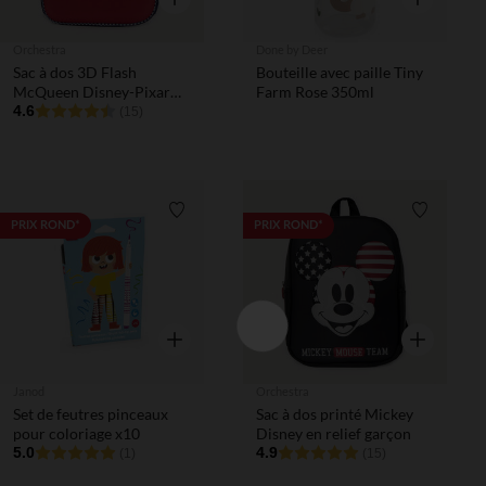
Orchestra
Done by Deer
Sac à dos 3D Flash
Bouteille avec paille Tiny
McQueen Disney-Pixar
Farm Rose 350ml
garçon
4.6
(15)
Liste de souhaits
Liste de 
PRIX ROND*
PRIX ROND*
Aperçu rapide
Aperçu rapi
Janod
Orchestra
Set de feutres pinceaux
Sac à dos printé Mickey
pour coloriage x10
Disney en relief garçon
5.0
4.9
(1)
(15)