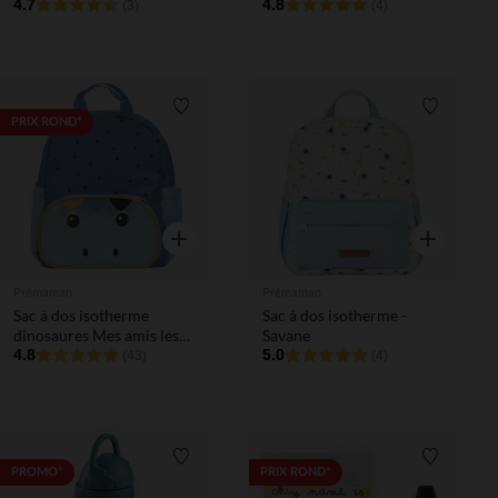
4.7
4.8
(3)
(4)
Liste de souhaits
Liste de 
PRIX ROND*
Aperçu rapide
Aperçu rapi
Prémaman
Prémaman
Sac à dos isotherme
Sac à dos isotherme -
dinosaures Mes amis les
Savane
dinos
4.8
5.0
(43)
(4)
Liste de souhaits
Liste de 
PROMO*
PRIX ROND*