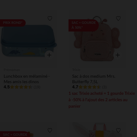
Liste de souhaits
Liste de 
PRIX ROND*
SAC = GOURDE
À 50%*
Aperçu rapide
Aperçu rapi
Prémaman
Trixie
Lunchbox en mélaminé -
Sac à dos medium Mrs.
Mes amis les dinos
Butterfly 7,5L
4.5
4.7
(19)
(3)
1 sac Trixie acheté = 1 gourde Trixie
à -50% à l'ajout des 2 articles au
panier
Liste de souhaits
Liste de 
SAC = GOURDE