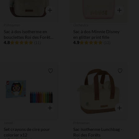
Aperçu rapide
Aperçu rapi
Prémaman
Orchestra
Sac à dos isotherme en
Sac à dos Minnie Disney
bouclettes Roi des Forêts
en glitter print fille
beige
4.8
4.9
(11)
(13)
Liste de souhaits
Liste de 
Aperçu rapide
Aperçu rapi
Janod
Prémaman
Set crayons de cire pour
Sac isotherme Lunchbag -
colorier x12
Roi des Forêts