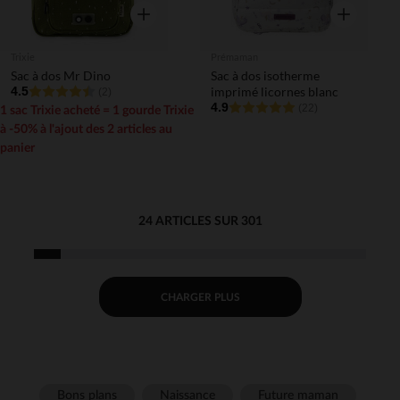
Aperçu rapide
Aperçu rapi
Trixie
Prémaman
Sac à dos Mr Dino
Sac à dos isotherme
4.5
imprimé licornes blanc
(2)
4.9
(22)
1 sac Trixie acheté = 1 gourde Trixie
à -50% à l'ajout des 2 articles au
panier
24 ARTICLES SUR 301
CHARGER PLUS
Bons plans
Naissance
Future maman