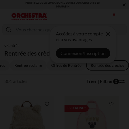
×
VOUS ALLEZ ADORER LA RENTRÉE ! DÉCOUVREZ LA NOUVELLE
COLLECTION !
Accédez à votre compte
et à vos avantages
Rentrée
Rentrée des crèches
Connexion/Inscription
res
Rentrée scolaire
Offres de Rentrée
Rentrée des crèches
301 articles
Trier | Filtrer
0
Liste de souhaits
Liste de 
PRIX ROND*