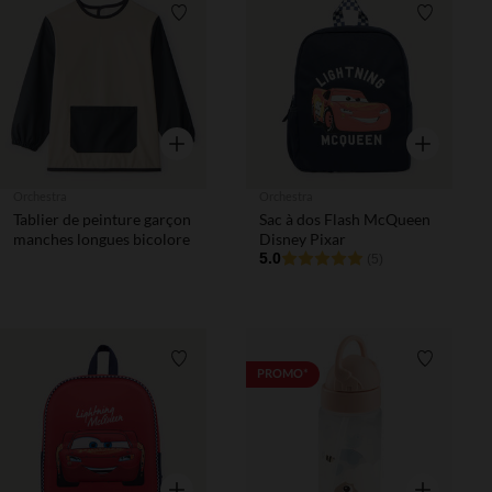
Liste de souhaits
Liste de 
Aperçu rapide
Aperçu rapi
Orchestra
Orchestra
Tablier de peinture garçon
Sac à dos Flash McQueen
manches longues bicolore
Disney Pixar
5.0
(5)
Liste de souhaits
Liste de 
PROMO*
Aperçu rapide
Aperçu rapi