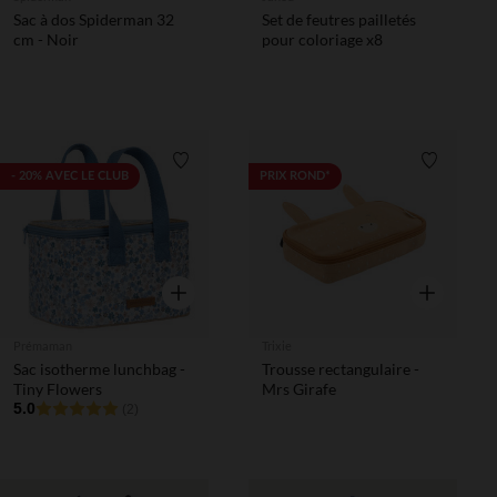
Sac à dos Spiderman 32
Set de feutres pailletés
cm - Noir
pour coloriage x8
Liste de souhaits
Liste de 
- 20% AVEC LE CLUB
PRIX ROND*
Aperçu rapide
Aperçu rapi
Prémaman
Trixie
Sac isotherme lunchbag -
Trousse rectangulaire -
Tiny Flowers
Mrs Girafe
5.0
(2)