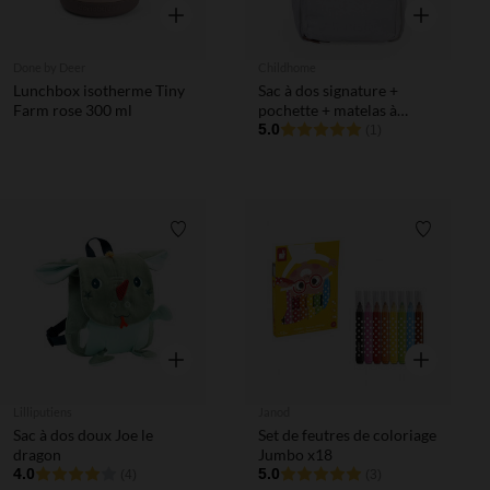
Aperçu rapide
Aperçu rapi
Done by Deer
Childhome
Lunchbox isotherme Tiny
Sac à dos signature +
Farm rose 300 ml
pochette + matelas à
langer Family Club écru
5.0
(1)
Liste de souhaits
Liste de 
Aperçu rapide
Aperçu rapi
Lilliputiens
Janod
Sac à dos doux Joe le
Set de feutres de coloriage
dragon
Jumbo x18
4.0
5.0
(4)
(3)