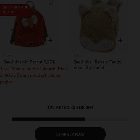
Liste de souhaits
Liste de 
SAC = GOURDE
À 50%*
Aperçu rapide
Aperçu rapi
Trixie
Nattou
Sac à dos Mr. Parrot 5,25 L
Sac à dos - Renard Teddy
bouclette - miel
1 sac Trixie acheté = 1 gourde Trixie
à -50% à l'ajout des 2 articles au
panier
192 ARTICLES SUR 304
CHARGER PLUS