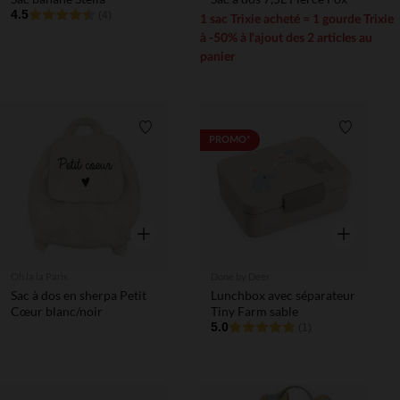
4.5
(4)
1 sac Trixie acheté = 1 gourde Trixie
à -50% à l'ajout des 2 articles au
panier
Liste de souhaits
Liste de 
PROMO*
Aperçu rapide
Aperçu rapi
Oh la la Paris
Done by Deer
Sac à dos en sherpa Petit
Lunchbox avec séparateur
Cœur blanc/noir
Tiny Farm sable
5.0
(1)