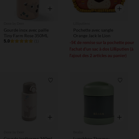
Aperçu rapide
Aperçu rapi
Done by Deer
Lilliputiens
Gourde inox avec paille
Pochette avec sangle
Tiny Farm Rose 350ML
Orange Jack le Lion
5.0
(1)
-5€ de remise sur la pochette pour
l'achat d'un sac à dos Lilliputien (à
l'ajout des 2 articles au panier)
Liste de souhaits
Liste de 
Aperçu rapide
Aperçu rapi
Done by Deer
Beaba
Gourde isotherme 340ml
Lunchbox Thermo-