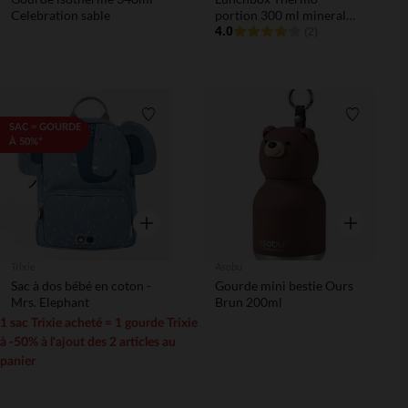
Celebration sable
portion 300 ml mineral
grey
4.0
(2)
Liste de souhaits
Liste de 
SAC = GOURDE
À 50%*
Aperçu rapide
Aperçu rapi
Trixie
Asobu
Sac à dos bébé en coton -
Gourde mini bestie Ours
Mrs. Elephant
Brun 200ml
1 sac Trixie acheté = 1 gourde Trixie
à -50% à l'ajout des 2 articles au
panier