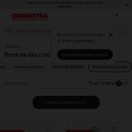
×
VOUS ALLEZ ADORER LA RENTRÉE ! DÉCOUVREZ LA NOUVELLE
COLLECTION !
Accédez à votre compte
et à vos avantages
Rentrée
Rentrée des crèches
Connexion/Inscription
res
Rentrée scolaire
Offres de Rentrée
Rentrée des crèches
304 articles
Trier | Filtrer
0
CHARGER PRÉCÉDENTS