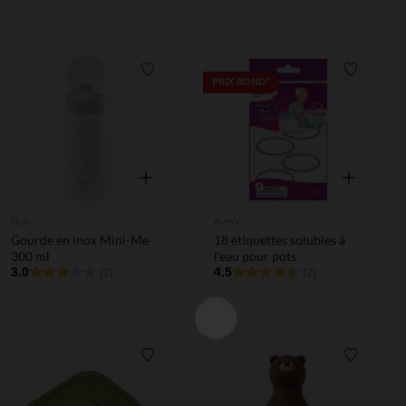
Liste de souhaits
Liste de 
PRIX ROND*
Aperçu rapide
Aperçu rapi
Nuk
Avery
Gourde en inox Mini-Me
18 étiquettes solubles à
300 ml
l'eau pour pots
3.0
4.5
(2)
(2)
Liste de souhaits
Liste de 