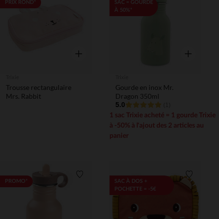
Liste de souhaits
Liste de 
PRIX ROND*
SAC = GOURDE
À 50%*
Aperçu rapide
Aperçu rapi
Trixie
Trixie
Trousse rectangulaire
Gourde en inox Mr.
Mrs. Rabbit
Dragon 350ml
5.0
(1)
1 sac Trixie acheté = 1 gourde Trixie
à -50% à l'ajout des 2 articles au
panier
Liste de souhaits
Liste de 
PROMO*
SAC À DOS +
POCHETTE = -5€