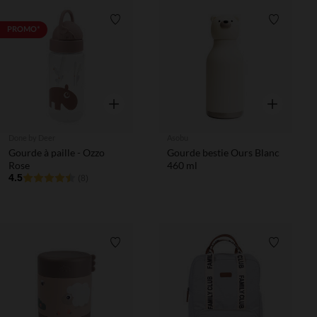
Liste de souhaits
Liste de 
PROMO*
Aperçu rapide
Aperçu rapi
Done by Deer
Asobu
Gourde à paille - Ozzo
Gourde bestie Ours Blanc
Rose
460 ml
4.5
(8)
Liste de souhaits
Liste de 