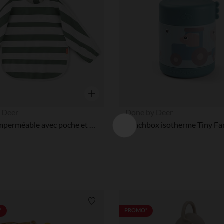
Aperçu rapide
 Deer
Done by Deer
Bavoir imperméable avec poche et manches longues Stripes Vert
Liste de souhaits
*
PROMO*