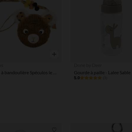
Aperçu rapide
os
Done by Deer
Sac rond à bandoulière Spéculos le tigre
Gourde à paille - Lalee Sable
5.0
(3)