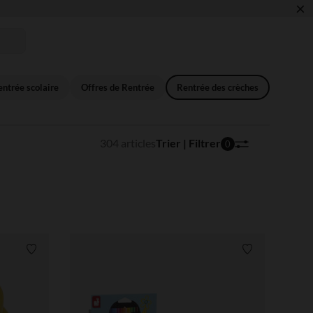
×
 !
ntrée scolaire
Offres de Rentrée
Rentrée des crèches
304 articles
Trier | Filtrer
0
Liste de souhaits
Liste de souha