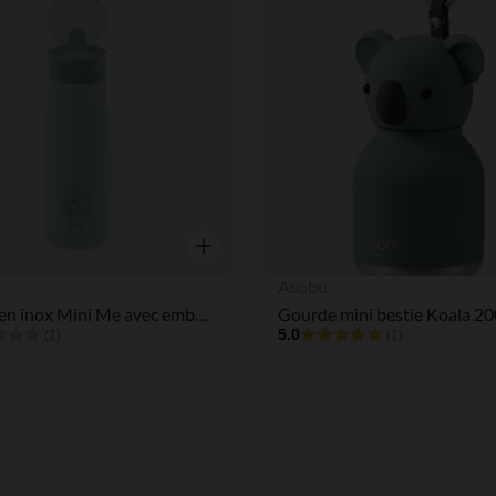
Liste de souhaits
Aperçu rapide
Asobu
Gourde en inox Mini Me avec embout Flip 500 ml vert
Gourde mini bestie Koala 20
5.0
(1)
(1)