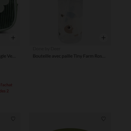
 Options
tres de confidentialité, en garantissant la conformité avec les
Aperçu rapide
Aperçu rapide
Done by Deer
Pochette en velours avec sangle Vert Joe
Bouteille avec paille Tiny Farm Rose 350ml
 l'achat
 des 2
Liste de souhaits
Liste de souha