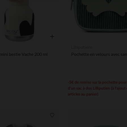
Axeptio consent
Plateforme de Gestion du Consentement : Personnalisez vos
Notre plateforme vous permet d'adapter et de gérer vos paramè
Aperçu rapide
Lilliputiens
mini bestie Vache 200 ml
-5€ de remise sur la pochette pour
d'un sac à dos Lilliputien (à l'ajout
articles au panier)
Liste de souhaits