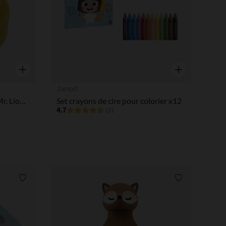
Aperçu rapide
Aperçu rapide
Janod
Lot de 2 lunchbox gigognes Mr. Lion jaune
Set crayons de cire pour colorier x12
4.7
(3)
Liste de souhaits
Liste de souha