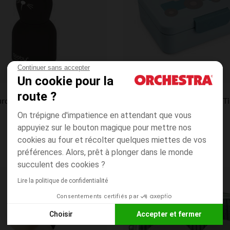
Continuer sans accepter
Un cookie pour la
Aperçu rapide
Done by Deer
route ?
Mini gourde bestie Chat Noir - 200 ml
On trépigne d'impatience en attendant que vous
appuyiez sur le bouton magique pour mettre nos
cookies au four et récolter quelques miettes de vos
préférences. Alors, prêt à plonger dans le monde
succulent des cookies ?
Lire la politique de confidentialité
Liste de souhaits
SAC À DOS +
Consentements certifiés par
POCHETTE = -5€
Choisir
Accepter et fermer