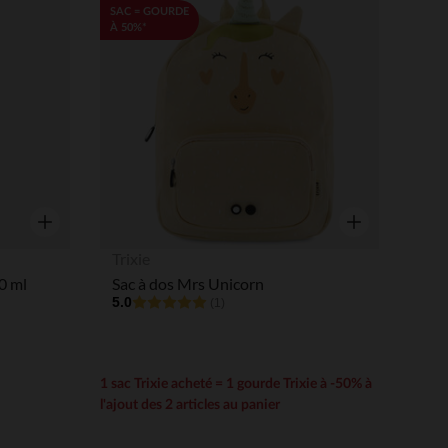
Liste de souhaits
Liste de souha
SAC = GOURDE
À 50%*
Aperçu rapide
Aperçu rapide
Trixie
0 ml
Sac à dos Mrs Unicorn
5.0
(1)
1 sac Trixie acheté = 1 gourde Trixie à -50% à
l'ajout des 2 articles au panier