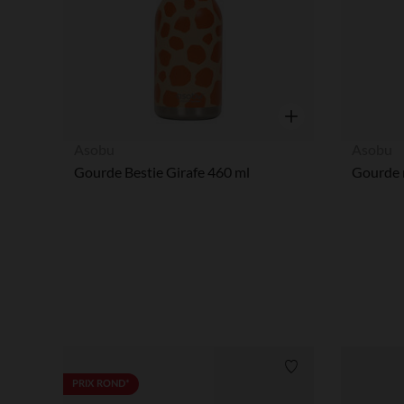
Aperçu rapide
Asobu
Asobu
Gourde Bestie Girafe 460 ml
Gourde 
Liste de souhaits
PRIX ROND*