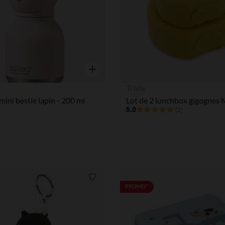
Aperçu rapide
Trixie
ini bestie lapin - 200 ml
5.0
(2)
Liste de souhaits
PROMO*