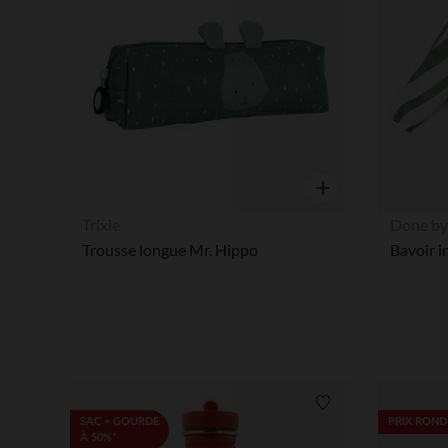
Aperçu rapide
Trixie
Done by
Trousse longue Mr. Hippo
Liste de souhaits
SAC = GOURDE
PRIX ROND
À 50%*