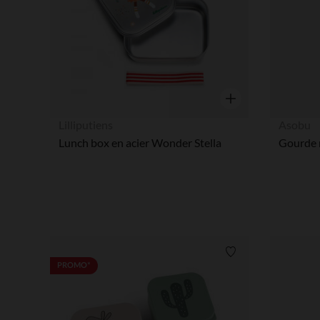
Aperçu rapide
Lilliputiens
Asobu
Lunch box en acier Wonder Stella
Gourde m
Liste de souhaits
PROMO*