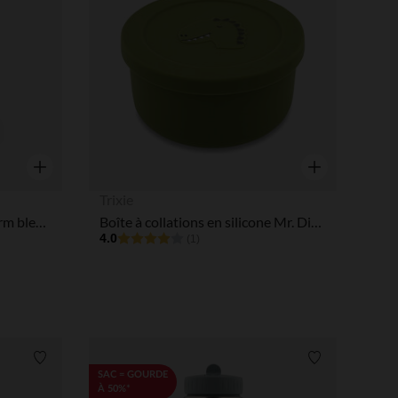
Aperçu rapide
Aperçu rapide
Trixie
Lunchbox isotherme Tiny Farm bleu 300 ml
Boîte à collations en silicone Mr. Dino
4.0
(1)
Liste de souhaits
Liste de souha
SAC = GOURDE
À 50%*