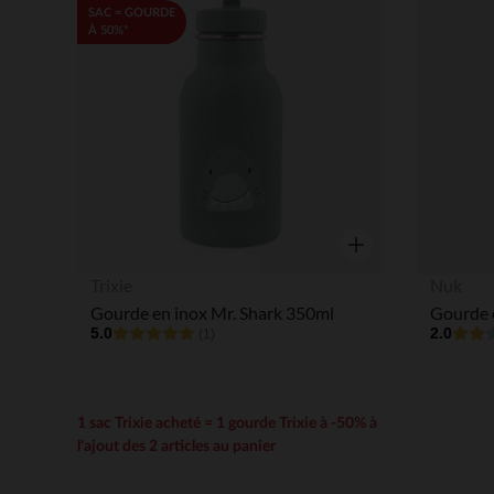
Liste de souhaits
SAC = GOURDE
À 50%*
Aperçu rapide
Trixie
Nuk
Gourde en inox Mr. Shark 350ml
5.0
2.0
(1)
1 sac Trixie acheté = 1 gourde Trixie à -50% à
l'ajout des 2 articles au panier