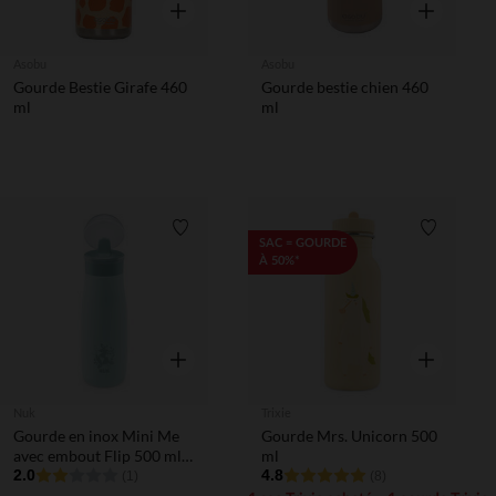
Aperçu rapide
Aperçu rapi
Asobu
Asobu
Gourde Bestie Girafe 460
Gourde bestie chien 460
ml
ml
Liste de souhaits
Liste de 
SAC = GOURDE
À 50%*
Aperçu rapide
Aperçu rapi
Nuk
Trixie
Gourde en inox Mini Me
Gourde Mrs. Unicorn 500
avec embout Flip 500 ml
ml
vert
2.0
4.8
(1)
(8)