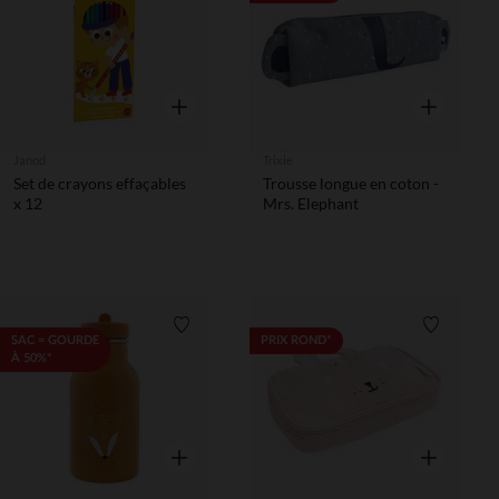
Aperçu rapide
Aperçu rapi
Janod
Trixie
Set de crayons effaçables
Trousse longue en coton -
x 12
Mrs. Elephant
Liste de souhaits
Liste de 
SAC = GOURDE
PRIX ROND*
À 50%*
Aperçu rapide
Aperçu rapi