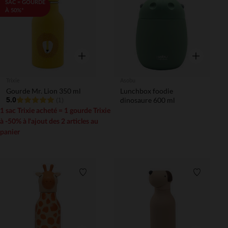
Liste de souhaits
Liste de 
SAC = GOURDE
À 50%*
Aperçu rapide
Aperçu rapi
Trixie
Asobu
Gourde Mr. Lion 350 ml
Lunchbox foodie
5.0
dinosaure 600 ml
(1)
1 sac Trixie acheté = 1 gourde Trixie
à -50% à l'ajout des 2 articles au
panier
Liste de souhaits
Liste de 