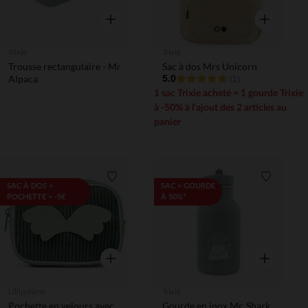
Aperçu rapide
Aperçu rapi
Trixie
Trixie
Trousse rectangulaire - Mr
Sac à dos Mrs Unicorn
Alpaca
5.0
(1)
1 sac Trixie acheté = 1 gourde Trixie
à -50% à l'ajout des 2 articles au
panier
Liste de souhaits
Liste de 
SAC À DOS +
SAC = GOURDE
POCHETTE = -5€
À 50%*
Aperçu rapide
Aperçu rapi
Lilliputiens
Trixie
Pochette en velours avec
Gourde en inox Mr. Shark