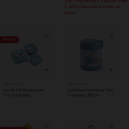
1 sac Trixie acheté = 1 gourde Trixie
à -50% à l'ajout des 2 articles au
panier
Liste de souhaits
Liste de 
PROMO*
Aperçu rapide
Aperçu rapi
Done by Deer
Done by Deer
Lot de 3 boîtes à goûter
Lunchbox isotherme Tiny
Tiny Farm bleu
Farm bleu 300 ml