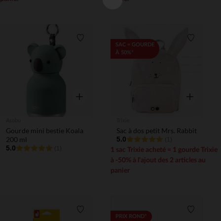
Liste de souhaits
Liste de 
SAC = GOURDE
À 50%*
Aperçu rapide
Aperçu rapi
Asobu
Trixie
Gourde mini bestie Koala
Sac à dos petit Mrs. Rabbit
200 ml
5.0
(1)
5.0
(1)
1 sac Trixie acheté = 1 gourde Trixie
à -50% à l'ajout des 2 articles au
panier
Liste de souhaits
Liste de 
PRIX ROND*