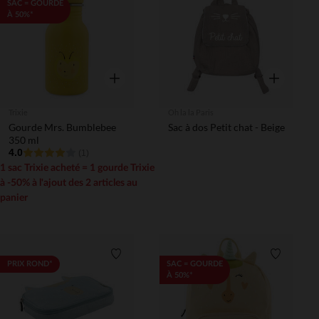
Liste de souhaits
Liste de 
SAC = GOURDE
À 50%*
Aperçu rapide
Aperçu rapi
Trixie
Oh la la Paris
Gourde Mrs. Bumblebee
Sac à dos Petit chat - Beige
350 ml
4.0
(1)
1 sac Trixie acheté = 1 gourde Trixie
à -50% à l'ajout des 2 articles au
panier
Liste de souhaits
Liste de 
PRIX ROND*
SAC = GOURDE
À 50%*