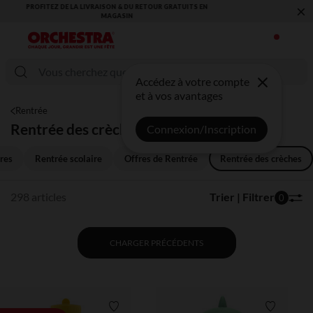
×
VOUS ALLEZ ADORER LA RENTRÉE ! DÉCOUVREZ LA NOUVELLE
COLLECTION !
Accédez à votre compte
et à vos avantages
Rentrée
Rentrée des crèches
Connexion/Inscription
res
Rentrée scolaire
Offres de Rentrée
Rentrée des crèches
298 articles
Trier | Filtrer
0
CHARGER PRÉCÉDENTS