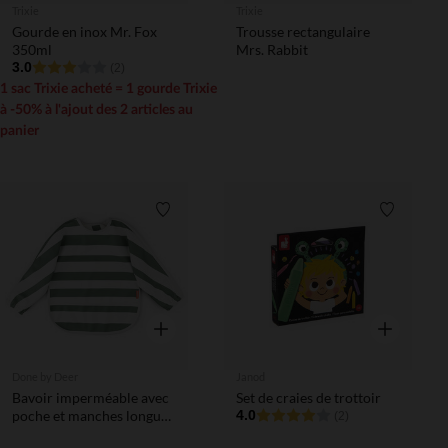
Trixie
Trixie
Gourde en inox Mr. Fox
Trousse rectangulaire
350ml
Mrs. Rabbit
3.0
(2)
1 sac Trixie acheté = 1 gourde Trixie
à -50% à l'ajout des 2 articles au
panier
Liste de souhaits
Liste de 
Aperçu rapide
Aperçu rapi
Done by Deer
Janod
Bavoir imperméable avec
Set de craies de trottoir
poche et manches longues
4.0
(2)
Stripes Vert