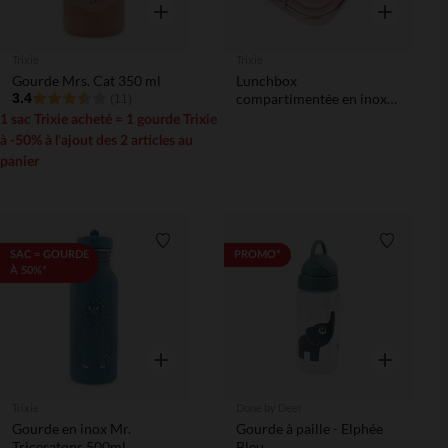
Aperçu rapide
Aperçu rapi
Trixie
Trixie
Gourde Mrs. Cat 350 ml
Lunchbox
3.4
compartimentée en inox
(11)
Mrs. Rabbit rose
1 sac Trixie acheté = 1 gourde Trixie
à -50% à l'ajout des 2 articles au
panier
Liste de souhaits
Liste de 
SAC = GOURDE
PROMO*
À 50%*
Aperçu rapide
Aperçu rapi
Trixie
Done by Deer
Gourde en inox Mr.
Gourde à paille - Elphée
Triceratops 500ml
Bleu