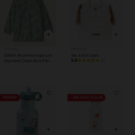
Liste de souhaits
Liste de 
Aperçu rapide
Aperçu rapi
Orchestra
Prémaman
Tablier de peinture garçon
Sac à dos Lapin
imprimé Chase de la Pat'
5.0
(1)
Patrouille
Liste de souhaits
Liste de 
PROMO*
- 20% AVEC LE CLUB
Aperçu rapide
Aperçu rapi