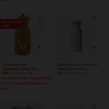
Liste de souhaits
Liste de 
SAC = GOURDE
À 50%*
Aperçu rapide
Aperçu rapi
Trixie
Prémaman
Gourde en acier
Gourde en inox avec paille
inoxydable 350ml - Mr.
500ml Licorne écru
Fox
4.5
4.3
(10)
(20)
1 sac Trixie acheté = 1 gourde Trixie
à -50% à l'ajout des 2 articles au
panier