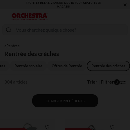
×
VOUS ALLEZ ADORER LA RENTRÉE ! DÉCOUVREZ LA NOUVELLE
COLLECTION !
Rentrée
Rentrée des crèches
res
Rentrée scolaire
Offres de Rentrée
Rentrée des crèches
304 articles
Trier | Filtrer
0
CHARGER PRÉCÉDENTS