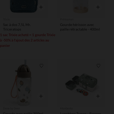
Aperçu rapide
Aperçu rapi
Trixie
Prémaman
Sac à dos 7,5L Mr.
Gourde hérisson avec
Triceratops
paille rétractable - 400ml
1 sac Trixie acheté = 1 gourde Trixie
à -50% à l'ajout des 2 articles au
panier
Liste de souhaits
Liste de 
Aperçu rapide
Aperçu rapi
Done by Deer
Monbento
Gourde avec paille 350ml
Lunchbox Tresor - Racoon