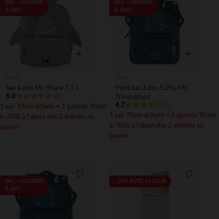
Liste de souhaits
Liste de 
SAC = GOURDE
SAC = GOURDE
À 50%*
À 50%*
Aperçu rapide
Aperçu rapi
Trixie
Trixie
Sac à dos Mr. Shark 7,5 L
Petit sac à dos 5,25L Mr.
5.0
Triceratops
(1)
4.7
(3)
1 sac Trixie acheté = 1 gourde Trixie
1 sac Trixie acheté = 1 gourde Trixie
à -50% à l'ajout des 2 articles au
à -50% à l'ajout des 2 articles au
panier
panier
Liste de souhaits
Liste de 
SAC = GOURDE
- 20% AVEC LE CLUB
À 50%*