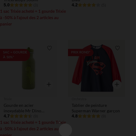
5.0
4.2
(3)
(5)
1 sac Trixie acheté = 1 gourde Trixie
à -50% à l'ajout des 2 articles au
panier
Liste de souhaits
Liste de 
SAC = GOURDE
PRIX ROND*
À 50%*
Aperçu rapide
Aperçu rapi
Trixie
Orchestra
Gourde en acier
Tablier de peinture
inoxydable Mr Dino
Superman Warner garçon
500ml
4.7
4.8
(9)
(9)
1 sac Trixie acheté = 1 gourde Trixie
à -50% à l'ajout des 2 articles au
panier