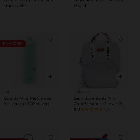
Trails Sable
800ml
Liste de souhaits
Liste de 
PRIX ROND*
Aperçu rapide
Aperçu rapi
Nuk
Childhome
Gourde Mini-Me Sip avec
Sac à dos enfants Mini
bec verseur 300 ml vert
Club Signature Canvas Off
White
5.0
(1)