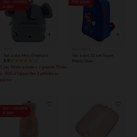
Liste de souhaits
Liste de 
SAC = GOURDE
PRIX ROND*
À 50%*
Aperçu rapide
Aperçu rapi
Trixie
Super Mario
Sac à dos Mrs. Elephant
Sac à dos 32 cm Super
5.0
Mario bleu
(1)
1 sac Trixie acheté = 1 gourde Trixie
à -50% à l'ajout des 2 articles au
panier
Liste de souhaits
Liste de 
SAC = GOURDE
À 50%*