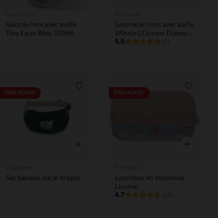
Done by Deer
Prémaman
Gourde inox avec paille
Gourde en inox avec paille
Tiny Farm Bleu 350ML
Winnie L'Ourson Disney -
500ml
5.0
(1)
Liste de souhaits
Liste de 
PRIX ROND*
PRIX ROND*
Aperçu rapide
Aperçu rapi
Lilliputiens
Prémaman
Sac banane Joe le dragon
Lunchbox en mélaminé -
Licorne
4.7
(18)