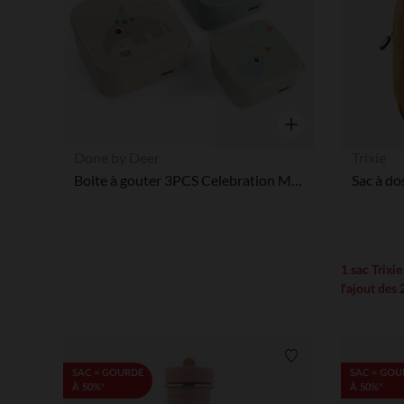
Aperçu rapide
Done by Deer
Trixie
Boite à gouter 3PCS Celebration Multicolore
Sac à do
1 sac Trixi
l'ajout des 
Liste de souhaits
SAC = GOURDE
SAC = GOU
À 50%*
À 50%*