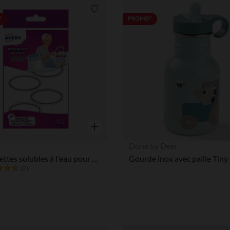
Liste de souhaits
*
PROMO*
Aperçu rapide
Done by Deer
18 étiquettes solubles à l'eau pour pots
(2)