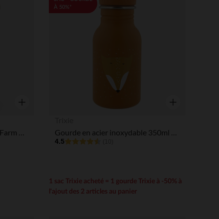
À 50%*
Aperçu rapide
Aperçu rapide
Trixie
Gourde inox avec paille Tiny Farm Rose 350ML
Gourde en acier inoxydable 350ml - Mr. Fox
4.5
(10)
1 sac Trixie acheté = 1 gourde Trixie à -50% à
l'ajout des 2 articles au panier