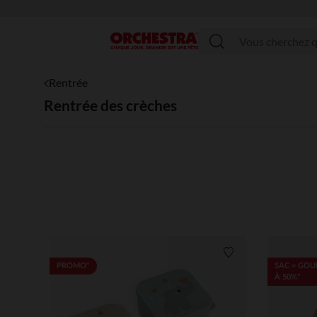
Menu
Rentrée
Rentrée des crèches
Liste de souhaits
PROMO*
SAC = GOU
À 50%*