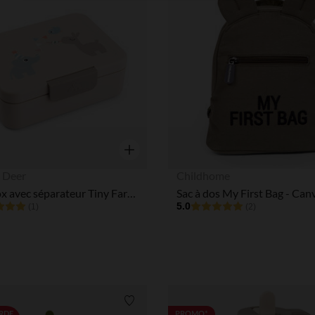
Notre plateforme vous permet d'adapter et de gérer vos paramè
Aperçu rapide
 Deer
Childhome
Lunchbox avec séparateur Tiny Farm sable
Sac à dos My First Bag - Can
5.0
(1)
(2)
Liste de souhaits
RDE
PROMO*