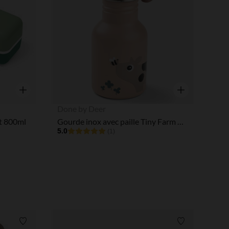
Aperçu rapide
Aperçu rapide
Done by Deer
t 800ml
Gourde inox avec paille Tiny Farm Rose 350ML
5.0
(1)
 Options
Liste de souhaits
Liste de souha