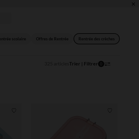
×
 !
ntrée scolaire
Offres de Rentrée
Rentrée des crèches
325 articles
Trier | Filtrer
0
Liste de souhaits
Liste de souha