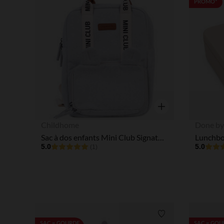
PROMO*
Aperçu rapide
Childhome
Done by
Sac à dos enfants Mini Club Signature Canvas Off White
5.0
5.0
(1)
Liste de souhaits
SAC = GOURDE
SAC = GOU