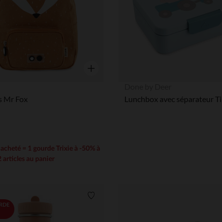
Aperçu rapide
Done by Deer
s Mr Fox
e acheté = 1 gourde Trixie à -50% à
2 articles au panier
Liste de souhaits
RDE