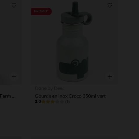
Liste de souhaits
Liste de souha
PROMO*
Aperçu rapide
Aperçu rapide
Done by Deer
Gourde inox avec paille Tiny Farm Bleu 350ML
Gourde en inox Croco 350ml vert
3.0
(1)