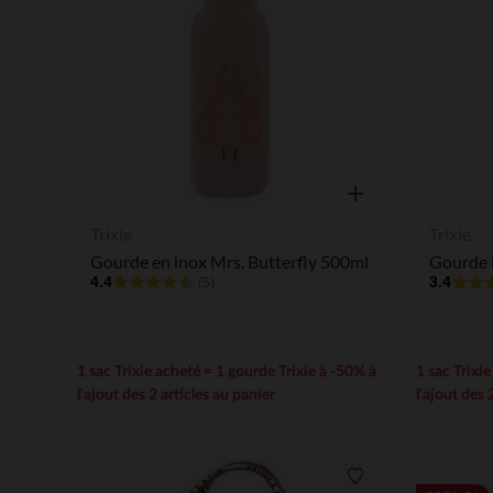
Aperçu rapide
Trixie
Trixie
Gourde en inox Mrs. Butterfly 500ml
Gourde 
4.4
3.4
(5)
1 sac Trixie acheté = 1 gourde Trixie à -50% à
1 sac Trixi
l'ajout des 2 articles au panier
l'ajout des 
Liste de souhaits