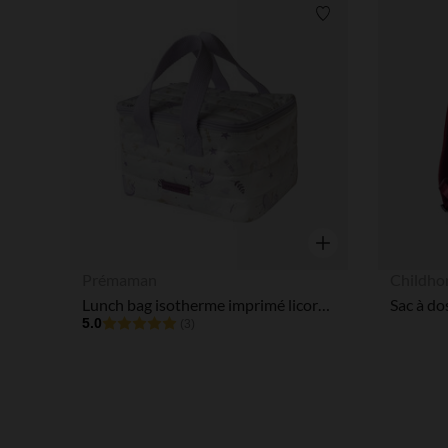
Liste de souhaits
Aperçu rapide
Prémaman
Childh
Lunch bag isotherme imprimé licornes blanc
5.0
(3)