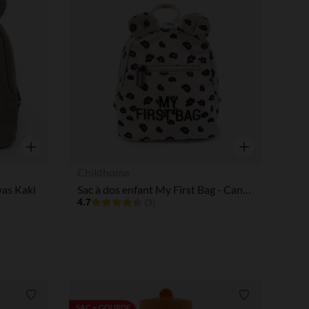
tres de confidentialité, en garantissant la conformité avec les
Aperçu rapide
Aperçu rapide
Childhome
vas Kaki
Sac à dos enfant My First Bag - Canvas Leopard
4.7
(3)
Liste de souhaits
Liste de souha
SAC = GOURDE