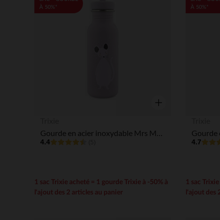
À 50%*
À 50%*
Aperçu rapide
Trixie
Trixie
Gourde en acier inoxydable Mrs Mouse 500ml
4.4
4.7
(5)
1 sac Trixie acheté = 1 gourde Trixie à -50% à
1 sac Trixi
l'ajout des 2 articles au panier
l'ajout des 