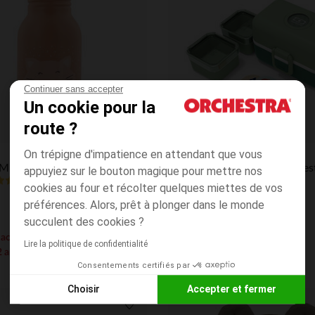
Continuer sans accepter
Un cookie pour la
route ?
Aperçu rapide
Monbento
On trépigne d'impatience en attendant que vous
Mrs. Cat 350 ml
Lunchbox Tresor green fores
appuyiez sur le bouton magique pour mettre nos
5.0
(11)
(1)
cookies au four et récolter quelques miettes de vos
préférences. Alors, prêt à plonger dans le monde
succulent des cookies ?
e acheté = 1 gourde Trixie à -50% à
Lire la politique de confidentialité
2 articles au panier
Consentements certifiés par
Choisir
Accepter et fermer
Axeptio consent
Plateforme de Gestion du Consentement : Personnalisez vos
Liste de souhaits