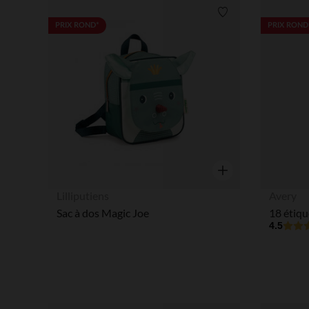
Liste de souhaits
PRIX ROND*
PRIX ROND
Aperçu rapide
Lilliputiens
Avery
Sac à dos Magic Joe
4.5