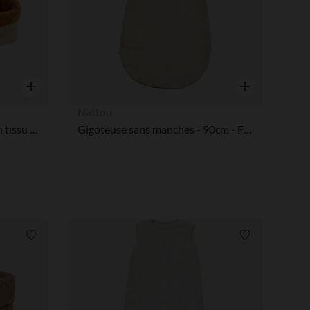
Aperçu rapide
Aperçu rapide
Nattou
Lot de 2 panières gigognes en tissu Orsino
Gigoteuse sans manches - 90cm - Fanfan - Sable
Liste de souhaits
Liste de souha