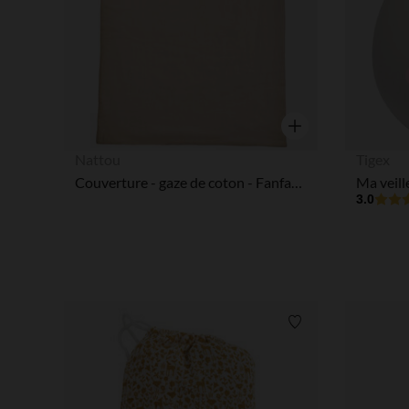
Aperçu rapide
Nattou
Tigex
Couverture - gaze de coton - Fanfan - Sable - 100x135 cm
3.0
Liste de souhaits