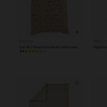
Aperçu rapide
Sauthon
BB&Co
Lot de 2 draps housse en coton pour lits 60 x 120 ou 70 x 140 cm - Promenons nous
4.0
(1)
Liste de souhaits