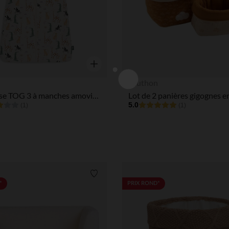
Aperçu rapide
Sauthon
Gigoteuse TOG 3 à manches amovibles 90 cm Jungle Jambo
5.0
(1)
(1)
Liste de souhaits
*
PRIX ROND*