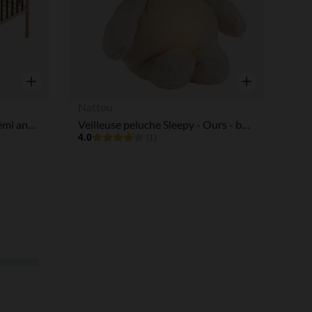
Aperçu rapide
Aperçu rapide
Nattou
Lit à barreaux 70 x 140 cm Rémi anthracite
Veilleuse peluche Sleepy - Ours - beige
4.0
(1)