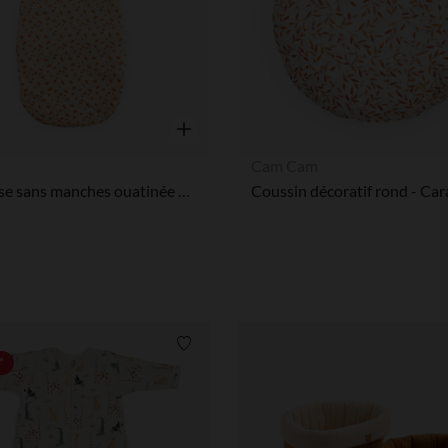
Notre plateforme vous permet d'adapter et de gérer vos paramè
Aperçu rapide
n
Cam Cam
Gigoteuse sans manches ouatinée Esmée 6-24M - Terracotta
Liste de souhaits
*