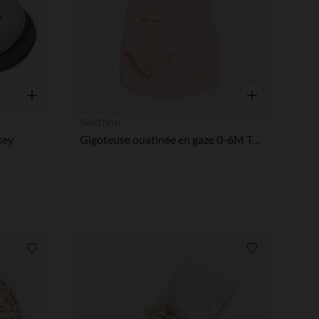
Aperçu rapide
Aperçu rapide
Sauthon
key
Gigoteuse ouatinée en gaze 0-6M TOG 2 + doudou mouchoir pétale
Liste de souhaits
Liste de souha
 Options