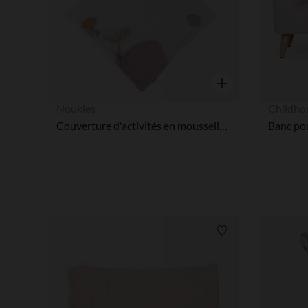
Aperçu rapide
Noukies
Childh
Couverture d'activités en mousseline avec attache Louli
Banc pou
Liste de souhaits