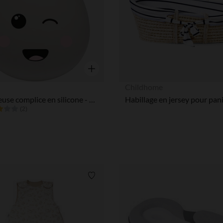
Aperçu rapide
Childhome
Ma veilleuse complice en silicone - Multicolore
(2)
Liste de souhaits