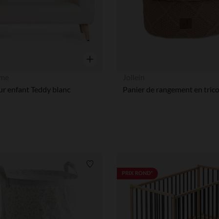
Aperçu rapide
ome
Jollein
r enfant Teddy blanc
Liste de souhaits
PRIX ROND*