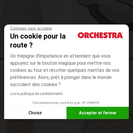
Continuer sans accepter
Un cookie pour la
route ?
Aperçu rapide
Babymoov
On trépigne d'impatience en attendant que vous
Gigoteuse sans manches 6_18 mois imprimés végétaux TOG 3.3
Cale bébé Cosydream - Smo
appuyiez sur le bouton magique pour mettre nos
5.0
(1)
cookies au four et récolter quelques miettes de vos
préférences. Alors, prêt à plonger dans le monde
succulent des cookies ?
Lire la politique de confidentialité
Consentements certifiés par
Liste de souhaits
PRIX ROND*
Choisir
Accepter et fermer
Axeptio consent
Plateforme de Gestion du Consentement : Personnalisez vos