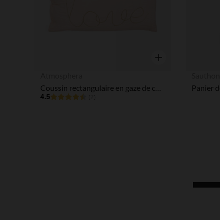
Aperçu rapide
Atmosphera
Sautho
Coussin rectangulaire en gaze de coton Love rose
4.5
(2)