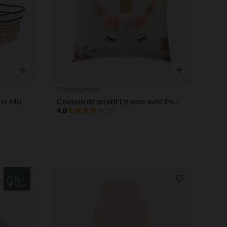
Aperçu rapide
Aperçu rapide
Atmosphera
Habillage en jersey pour panier Moïse Marin
Coussin décoratif Licorne avec Pompons
4.0
(2)
Liste de souhaits
Liste de souha