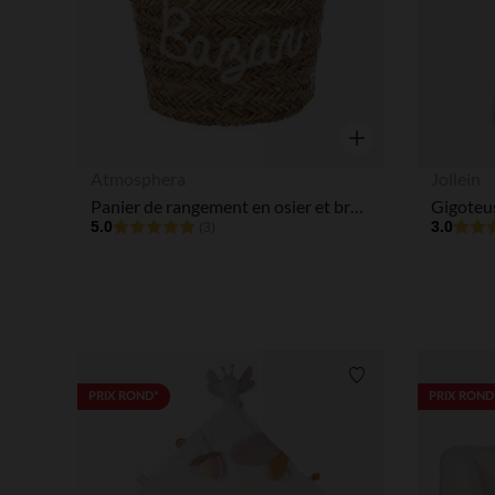
Aperçu rapide
Atmosphera
Jollein
Panier de rangement en osier et broderie blanche
5.0
3.0
(3)
Liste de souhaits
PRIX ROND*
PRIX ROND