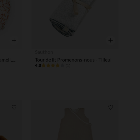
tres de confidentialité, en garantissant la conformité avec les
Aperçu rapide
Aperçu rapide
Sauthon
Coussin décoratif rond - Caramel Leaves
Tour de lit Promenons-nous - Tilleul
4.0
(1)
Liste de souhaits
Liste de souha