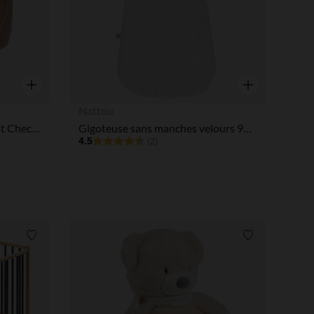
Aperçu rapide
Aperçu rapide
Nattou
Panier de rangement en tricot Check Knit biscuit
Gigoteuse sans manches velours 90cm Oli Ernest Flo
4.5
(2)
Liste de souhaits
Liste de souha