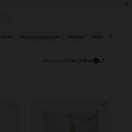
×
 !
 de lit
Matelas et accessoires
Mobilier
Veilleuse,éclairage
386 articles
Trier | Filtrer
0
Liste de souhaits
Liste de souha