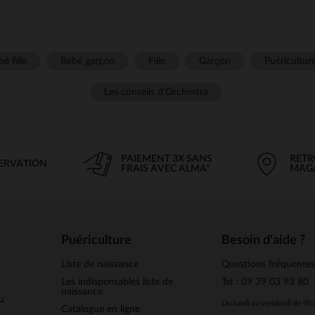
é fille
Bébé garçon
Fille
Garçon
Puéricultur
Les conseils d'Orchestra
PAIEMENT 3X SANS
RETR
SERVATION
FRAIS AVEC ALMA*
MAG
Puériculture
Besoin d'aide ?
Liste de naissance
Questions fréquente
Les indispensables liste de
Tel : 09 39 03 93 80
naissance
u
Du lundi au vendredi de 9h
Catalogue en ligne