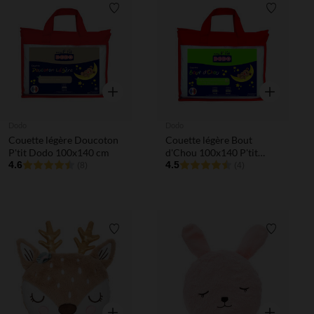
Liste de souhaits
Liste de 
Aperçu rapide
Aperçu rapi
Dodo
Dodo
Couette légère Doucoton
Couette légère Bout
P'tit Dodo 100x140 cm
d'Chou 100x140 P'tit
4.6
Dodo
4.5
(8)
(4)
Liste de souhaits
Liste de 
Aperçu rapide
Aperçu rapi