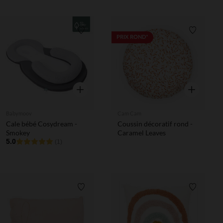
Liste de souhaits
Liste de 
PRIX ROND*
Aperçu rapide
Aperçu rapi
Babymoov
Cam Cam
Cale bébé Cosydream -
Coussin décoratif rond -
Smokey
Caramel Leaves
5.0
(1)
Liste de souhaits
Liste de 