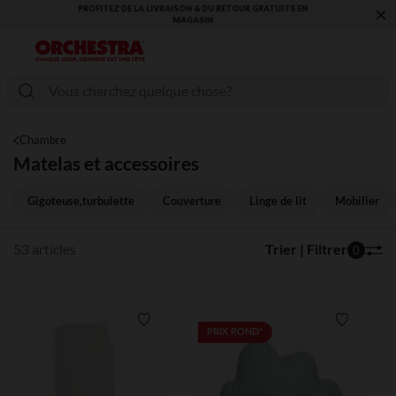
×
VOUS ALLEZ ADORER LA RENTRÉE ! DÉCOUVREZ LA NOUVELLE
COLLECTION !
Chambre
Matelas et accessoires
Gigoteuse,turbulette
Couverture
Linge de lit
Mobilier
53 articles
Trier | Filtrer
0
Liste de souhaits
Liste de 
PRIX ROND*