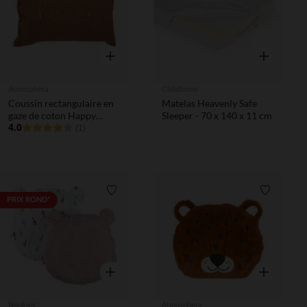
Aperçu rapide
Aperçu rapi
Atmosphera
Childhome
Coussin rectangulaire en
Matelas Heavenly Safe
gaze de coton Happy
Sleeper - 70 x 140 x 11 cm
marron
4.0
(1)
Liste de souhaits
Liste de 
PRIX ROND*
Aperçu rapide
Aperçu rapi
Noukies
Atmosphera