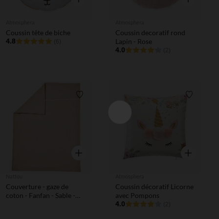
Atmosphera
Atmosphera
Coussin tête de biche
Coussin decoratif rond
4.8
Lapin - Rose
(6)
4.0
(2)
Liste de souhaits
Liste de 
Aperçu rapide
Aperçu rapi
Nattou
Atmosphera
Couverture - gaze de
Coussin décoratif Licorne
coton - Fanfan - Sable -
avec Pompons
100x135 cm
4.0
(2)