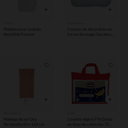
Aperçu rapide
Aperçu rapi
Chicco
Atmosphera
Matelas pour cododo
Coussin de décoration en
Next2Me Forever
forme de nuage Oya bleu
45 x 28 cm
Liste de souhaits
Liste de 
Aperçu rapide
Aperçu rapi
Atmosphera
Dodo
Matelas de sol Oya
Couette légère P'tit Dodo
Terracotta 60 x 120 cm
en tissu de coton bio 75 x