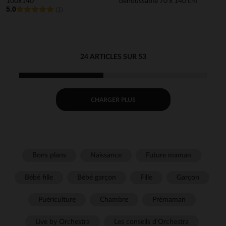
100x140
déhoussable 70 x 140 cm
5.0
(1)
24 ARTICLES SUR 53
CHARGER PLUS
Bons plans
Naissance
Future maman
Bébé fille
Bébé garçon
Fille
Garçon
Puériculture
Chambre
Prémaman
Live by Orchestra
Les conseils d'Orchestra