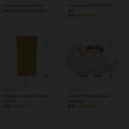
Coussin ergonomique
Coussin panthère 30 x 30
avec 2 housses en coton
cm
bio rose/écru
5.0
(1)
Liste de souhaits
Liste de 
Aperçu rapide
Aperçu rapi
Atmosphera
Atmosphera
Matelas de sol pour enfant
Coussin dinosaure avec
- Ocre
pompons
3.0
5.0
(1)
(2)