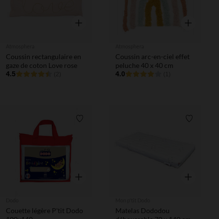
Aperçu rapide
Aperçu rapi
Atmosphera
Atmosphera
Coussin rectangulaire en
Coussin arc-en-ciel effet
gaze de coton Love rose
peluche 40 x 40 cm
4.5
4.0
(2)
(1)
Liste de souhaits
Liste de 
Aperçu rapide
Aperçu rapi
Dodo
Mon p'tit Dodo
Couette légère P'tit Dodo
Matelas Dododou