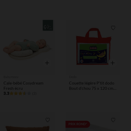
120 cm
Liste de souhaits
Liste de 
Aperçu rapide
Aperçu rapi
Babymoov
Dodo
Cale-bébé Cosydream
Couette légère P'tit dodo
Fresh écru
Bout d'chou 75 x 120 cm -
3.3
Blanc
(3)
Liste de souhaits
Liste de 
PRIX ROND*