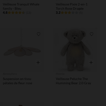
Veilleuse Tranquil Whale
Veilleuse Pixie 2-en-1
family - Bleu
Torch Rose Dragée
4.6
3.2
(13)
(5)
Liste de souhaits
Liste de 
Aperçu rapide
Aperçu rapi
Atmosphera
Moonie
Suspension en tissu
Veilleuse Peluche The
pétales de fleur rose
Humming Bear 2.0 Gray