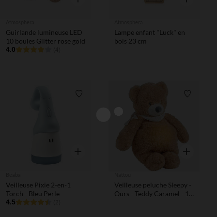
Atmosphera
Atmosphera
Guirlande lumineuse LED
Lampe enfant "Luck" en
10 boules Glitter rose gold
bois 23 cm
4.0
(4)
Liste de souhaits
Liste de 
Aperçu rapide
Aperçu rapi
Beaba
Nattou
Veilleuse Pixie 2-en-1
Veilleuse peluche Sleepy -
Torch - Bleu Perle
Ours - Teddy Caramel - 19
4.5
cm
(2)