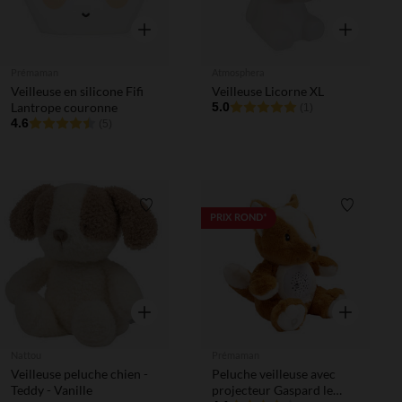
Aperçu rapide
Aperçu rapi
Prémaman
Atmosphera
Veilleuse en silicone Fifi
Veilleuse Licorne XL
Lantrope couronne
5.0
(1)
4.6
(5)
Liste de souhaits
Liste de 
PRIX ROND*
Aperçu rapide
Aperçu rapi
Nattou
Prémaman
Veilleuse peluche chien -
Peluche veilleuse avec
Teddy - Vanille
projecteur Gaspard le