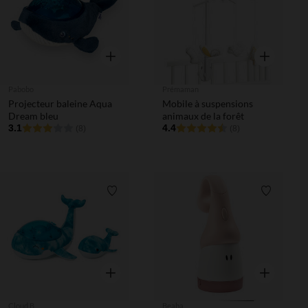
Aperçu rapide
Aperçu rapi
Pabobo
Prémaman
Projecteur baleine Aqua
Mobile à suspensions
Dream bleu
animaux de la forêt
3.1
4.4
(8)
(8)
Liste de souhaits
Liste de 
Aperçu rapide
Aperçu rapi
Cloud B
Beaba