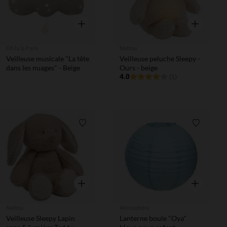
Aperçu rapide
Aperçu rapi
Oh la la Paris
Nattou
Veilleuse musicale "La tête
Veilleuse peluche Sleepy -
dans les nuages" - Beige
Ours - beige
4.0
(1)
Liste de souhaits
Liste de 
Aperçu rapide
Aperçu rapi
Nattou
Atmosphera
Veilleuse Sleepy Lapin
Lanterne boule "Oya"