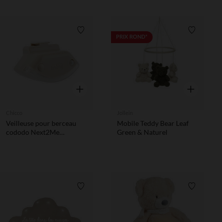
Liste de souhaits
Liste de 
PRIX ROND*
Aperçu rapide
Aperçu rapi
Chicco
Jollein
Veilleuse pour berceau
Mobile Teddy Bear Leaf
cododo Next2Me
Green & Naturel
Armonia
Liste de souhaits
Liste de 