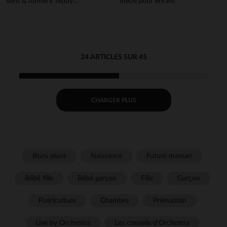
sons & lumière Teddy
bleue pour enfant
Bouclette Beige
24 ARTICLES SUR 45
CHARGER PLUS
Bons plans
Naissance
Future maman
Bébé fille
Bébé garçon
Fille
Garçon
Puériculture
Chambre
Prémaman
Live by Orchestra
Les conseils d'Orchestra