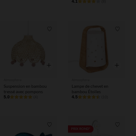
renard
4.1
(8)
Liste de souhaits
Liste de 
Aperçu rapide
Aperçu rapi
Atmosphera
Atmosphera
Suspension en bambou
Lampe de chevet en
tressé avec pompons
bambou Étoiles
5.0
4.5
(4)
(10)
Liste de souhaits
Liste de 
PRIX ROND*