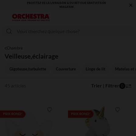
×
VOUS ALLEZ ADORER LA RENTRÉE ! DÉCOUVREZ LA NOUVELLE
COLLECTION !
Chambre
Veilleuse,éclairage
Gigoteuse,turbulette
Couverture
Linge de lit
Matelas et 
45 articles
Trier | Filtrer
0
Liste de souhaits
Liste de 
PRIX ROND*
PRIX ROND*