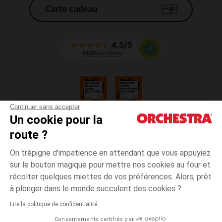
Carte cadeau
Continuer sans accepter
Un cookie pour la
CGV
route ?
CGU
Mentions légales
On trépigne d'impatience en attendant que vous appuyiez
*Conditions des offres en cours
sur le bouton magique pour mettre nos cookies au four et
Données personnelles
récolter quelques miettes de vos préférences. Alors, prêt
Gestion des cookies
à plonger dans le monde succulent des cookies ?
Accessibilité : non conforme
Lire la politique de confidentialité
Orchestra adhère au code déontologique de la Fédération du e-commerce
Consentements certifiés par