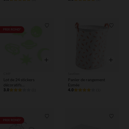
Liste de souhaits
Liste de 
PRIX ROND*
Aperçu rapide
Aperçu rapi
CMP
Sauthon
Lot de 24 stickers
Panier de rangement
décoratifs
Esmée
phosphorescents
3.0
4.0
(1)
(1)
Liste de souhaits
Liste de 
PRIX ROND*