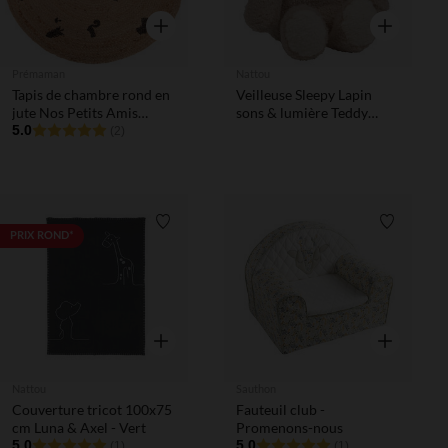
Aperçu rapide
Aperçu rapi
Prémaman
Nattou
Tapis de chambre rond en
Veilleuse Sleepy Lapin
jute Nos Petits Amis
sons & lumière Teddy
100cm
5.0
Bouclette Beige
(2)
Liste de souhaits
Liste de 
PRIX ROND*
Aperçu rapide
Aperçu rapi
Nattou
Sauthon
Couverture tricot 100x75
Fauteuil club -
cm Luna & Axel - Vert
Promenons-nous
5.0
5.0
(1)
(1)