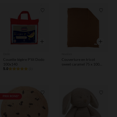
Liste de souhaits
Liste de 
Aperçu rapide
Aperçu rapi
Dodo
Noukies
Couette légère P'tit Dodo
Couverture en tricot
100x140
sweet caramel 75 x 100
5.0
cm
(1)
Liste de souhaits
Liste de 
PRIX ROND*