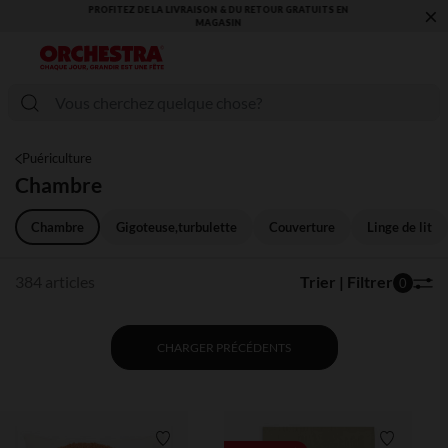
×
VOUS ALLEZ ADORER LA RENTRÉE ! DÉCOUVREZ LA NOUVELLE
COLLECTION !
Puériculture
Chambre
Chambre
Gigoteuse,turbulette
Couverture
Linge de lit
384 articles
Trier | Filtrer
0
CHARGER PRÉCÉDENTS