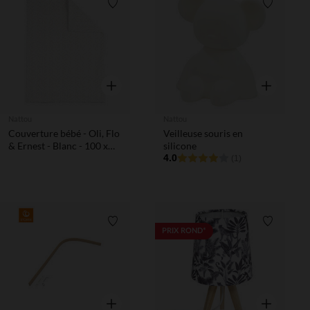
Liste de souhaits
Liste de 
Aperçu rapide
Aperçu rapi
Nattou
Nattou
Couverture bébé - Oli, Flo
Veilleuse souris en
& Ernest - Blanc - 100 x
silicone
135 cm
4.0
(1)
Liste de souhaits
Liste de 
PRIX ROND*
Aperçu rapide
Aperçu rapi