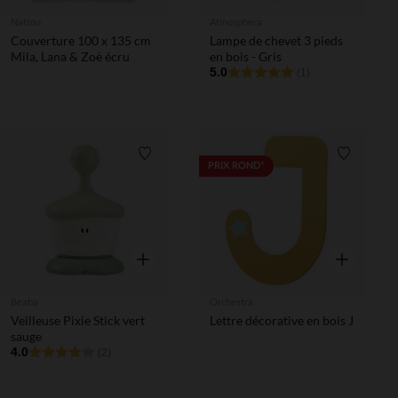
Nattou
Atmosphera
Couverture 100 x 135 cm
Lampe de chevet 3 pieds
Mila, Lana & Zoë écru
en bois - Gris
5.0
(1)
Liste de souhaits
Liste de 
PRIX ROND*
Aperçu rapide
Aperçu rapi
Beaba
Orchestra
Veilleuse Pixie Stick vert
Lettre décorative en bois J
sauge
4.0
(2)