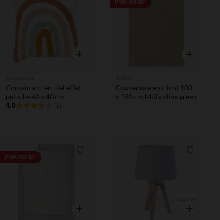
Liste de souhaits
Liste de 
PRIX ROND*
Aperçu rapide
Aperçu rapi
Atmosphera
Jollein
Coussin arc-en-ciel effet
Couverture en tricot 100
peluche 40 x 40 cm
x 150 cm Miffy olive green
4.0
(1)
Liste de souhaits
Liste de 
PRIX ROND*
Aperçu rapide
Aperçu rapi