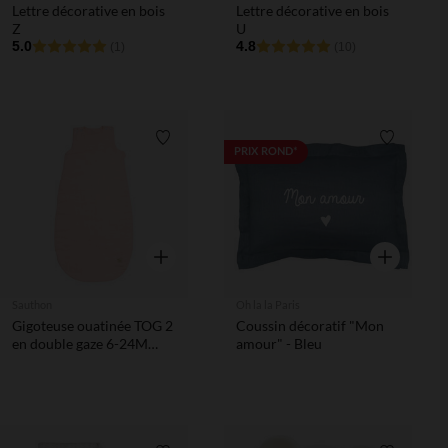
Lettre décorative en bois
Lettre décorative en bois
Z
U
5.0
4.8
(1)
(10)
Liste de souhaits
Liste de 
PRIX ROND*
Aperçu rapide
Aperçu rapi
Sauthon
Oh la la Paris
Gigoteuse ouatinée TOG 2
Coussin décoratif "Mon
en double gaze 6-24M
amour" - Bleu
pétale