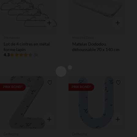
Aperçu rapide
Aperçu rapi
Prémaman
Mon p'tit Dodo
Lot de 4 cintres en métal
Matelas Dododou
forme lapin
déhoussable 70 x 140 cm
4.3
(9)
Liste de souhaits
Liste de 
PRIX ROND*
PRIX ROND*
Aperçu rapide
Aperçu rapi
Orchestra
Orchestra