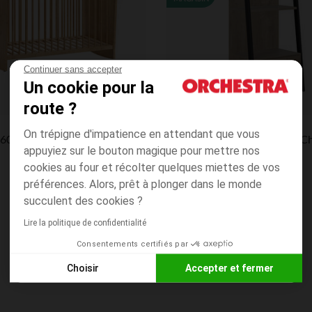
Continuer sans accepter
Un cookie pour la
route ?
Galipette
On trépigne d'impatience en attendant que vous
Lit bébé 60 x 120 cm à bascule Megève aspect chêne
appuyiez sur le bouton magique pour mettre nos
cookies au four et récolter quelques miettes de vos
préférences. Alors, prêt à plonger dans le monde
succulent des cookies ?
Lire la politique de confidentialité
Consentements certifiés par
Choisir
Accepter et fermer
Axeptio consent
Plateforme de Gestion du Consentement : Personnalisez vos