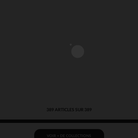
Notre plateforme vous permet d'adapter et de gérer vos paramè
389 ARTICLES SUR 389
VOIR + DE COLLECTIONS