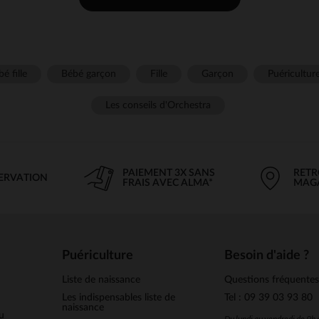
é fille
Bébé garçon
Fille
Garçon
Puéricultur
Les conseils d'Orchestra
PAIEMENT 3X SANS
RETR
SERVATION
FRAIS AVEC ALMA*
MAG
Puériculture
Besoin d'aide ?
Liste de naissance
Questions fréquente
Les indispensables liste de
Tel : 09 39 03 93 80
naissance
u
Du lundi au vendredi de 9h