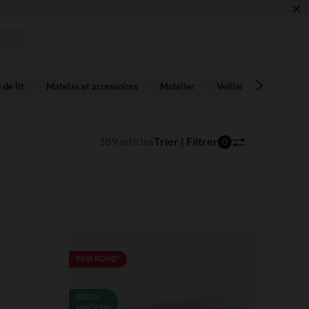
×
 de lit
Matelas et accessoires
Mobilier
Veilleuse,éclairage
389 articles
Trier | Filtrer
0
PRIX ROND*
EXCLU
MAGASIN