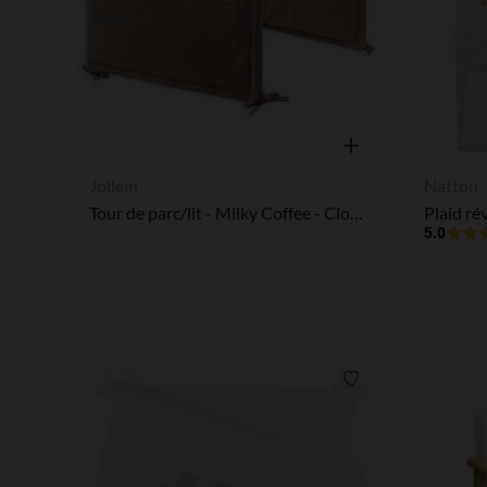
Aperçu rapide
Jollein
Nattou
Tour de parc/lit - Milky Coffee - Cloudy Rib - 180x30 cm
5.0
Liste de souhaits