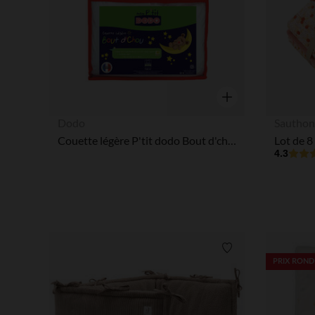
Aperçu rapide
Dodo
Sautho
Couette légère P'tit dodo Bout d'chou 75 x 120 cm - Blanc
Lot de 8
4.3
Liste de souhaits
PRIX ROND