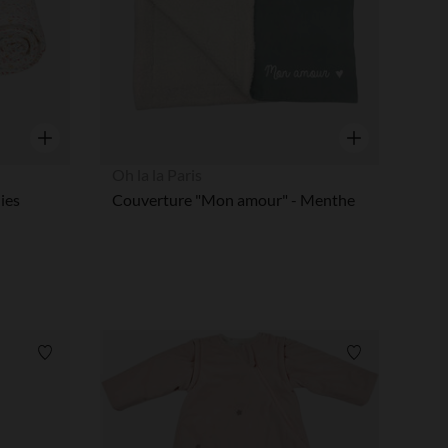
Aperçu rapide
Aperçu rapide
Oh la la Paris
lies
Couverture "Mon amour" - Menthe
Liste de souhaits
Liste de souha