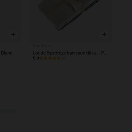
Aperçu rapide
Aperçu rapide
Sauthon
 Blanc
Lot de 8 protège barreaux tilleul - Promenons-nous
5.0
(1)