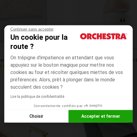
Continuer sans accepter
Un cookie pour la
route ?
Aperçu rapide
Beaba
On trépigne d'impatience en attendant que vous
Plaid réversible - Felix & Leo - 75 x 100 cm
appuyiez sur le bouton magique pour mettre nos
3.2
(1)
(5)
cookies au four et récolter quelques miettes de vos
préférences. Alors, prêt à plonger dans le monde
succulent des cookies ?
Lire la politique de confidentialité
Consentements certifiés par
Liste de souhaits
PRIX ROND*
Choisir
Accepter et fermer
Axeptio consent
Plateforme de Gestion du Consentement : Personnalisez vos