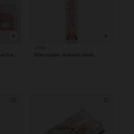
Aperçu rapide
Aperçu rapide
Jollein
Lot de 6 protège barreaux pour lit et parc bébé Fluffy,Orso & Lily
Toise murale - Animal Friends
Liste de souhaits
Liste de souha