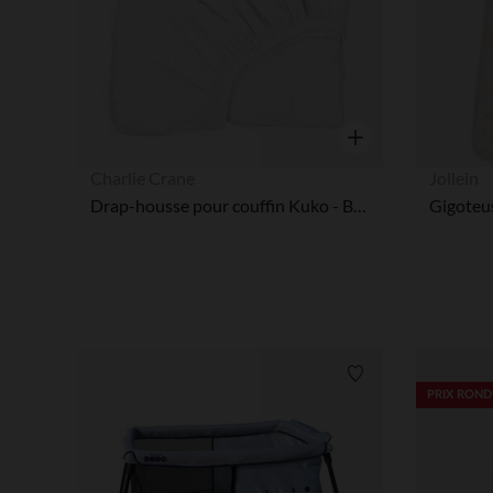
Aperçu rapide
Charlie Crane
Jollein
Drap-housse pour couffin Kuko - Blanc
Liste de souhaits
PRIX ROND