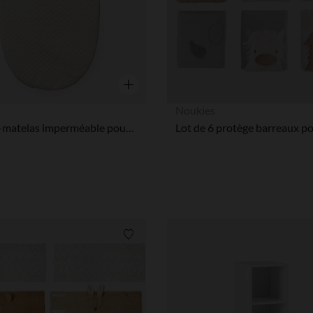
Aperçu rapide
Noukies
Protège-matelas imperméable pour MamaRoo Sleep
Liste de souhaits