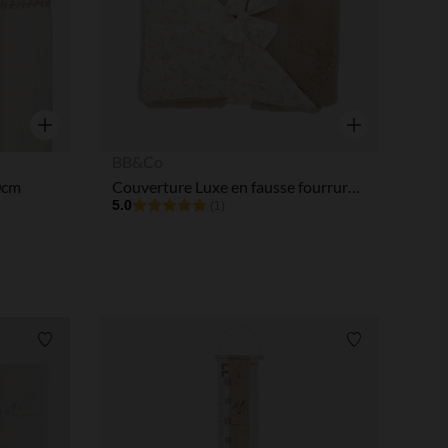
Aperçu rapide
Aperçu rapide
BB&Co
0cm
Couverture Luxe en fausse fourrure 70 x 100 cm Daydream
5.0
(1)
Liste de souhaits
Liste de souha