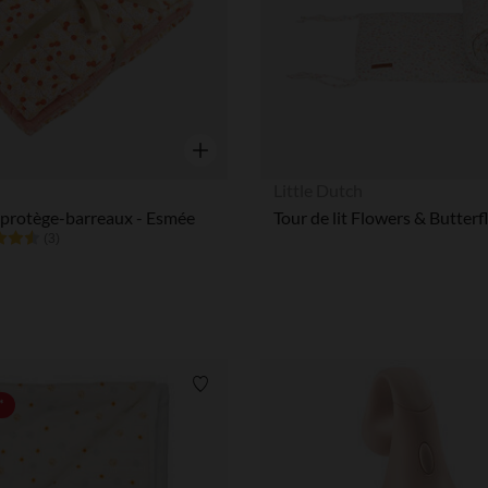
Aperçu rapide
n
Little Dutch
 protège-barreaux - Esmée
Tour de lit Flowers & Butterf
(3)
Liste de souhaits
*