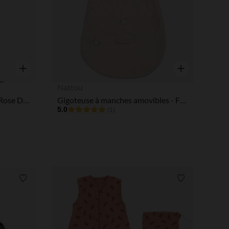
Aperçu rapide
Aperçu rapide
Nattou
Veilleuse Pixie 2-en-1 Torch Rose Dragée
Gigoteuse à manches amovibles - Fanfan - Rose - velours - 70 cm
5.0
(1)
Liste de souhaits
Liste de souha
 Options