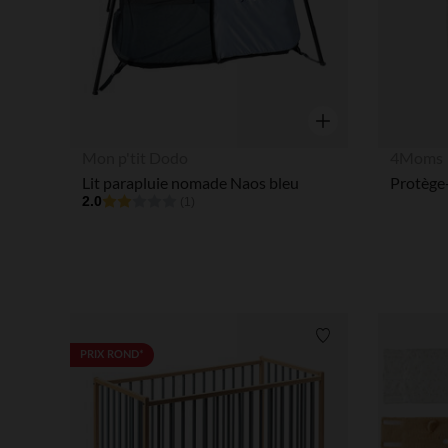
Aperçu rapide
Mon p'tit Dodo
4Moms
Lit parapluie nomade Naos bleu
2.0
(1)
Liste de souhaits
PRIX ROND*