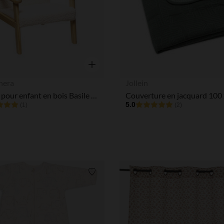
Notre plateforme vous permet d'adapter et de gérer vos paramè
Aperçu rapide
hera
Jollein
Fauteuil pour enfant en bois Basile effet bouclette écru
5.0
(1)
(2)
Liste de souhaits