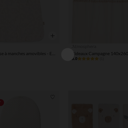
Aperçu rapide
Atmosphera
Gigoteuse à manches amovibles - Elephant Tales - 70 cm
Rideaux Campagne 140x26
5.0
(1)
Liste de souhaits
*