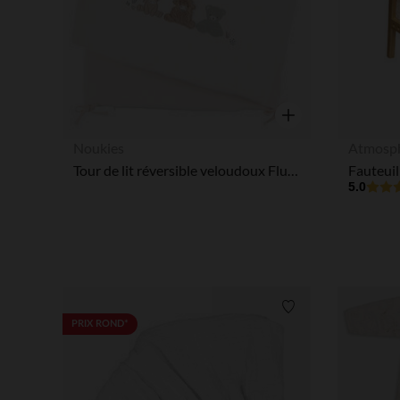
Aperçu rapide
Noukies
Atmosp
Tour de lit réversible veloudoux Fluffy Orso Lily
5.0
Liste de souhaits
PRIX ROND*