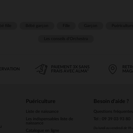
é fille
Bébé garçon
Fille
Garçon
Puéricultur
Les conseils d'Orchestra
PAIEMENT 3X SANS
RETR
SERVATION
FRAIS AVEC ALMA*
MAG
Puériculture
Besoin d'aide ?
Liste de naissance
Questions fréquente
Les indispensables liste de
Tel : 09 39 03 93 80
naissance
u
Du lundi au vendredi de 9h
Catalogue en ligne