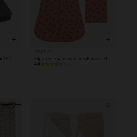
tres de confidentialité, en garantissant la conformité avec les
Aperçu rapide
Aperçu rapide
Sauthon
Couverture en jacquard 100 x 150 cm Jungle Jambo ash green/laurel
Gigoteuse sans manches Esmée - 0-6M
4.0
(3)
Liste de souhaits
Liste de souha