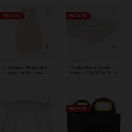
Liste de souhaits
Liste de 
PRIX ROND*
PRIX ROND*
Aperçu rapide
Aperçu rapi
Nattou
Childhome
Gigoteuse TOG 2.5 Mila,
Matelas Heavenly Safe
Lana & Zoë 90 cm en
Sleeper - 70 x 140 x 11 cm
velours beige
Liste de souhaits
Liste de 
PRIX ROND*