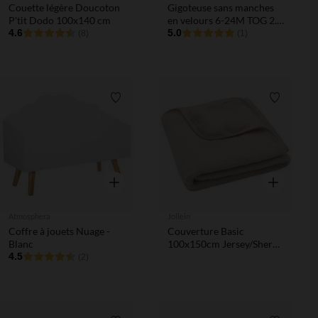
Couette légère Doucoton
Gigoteuse sans manches
P'tit Dodo 100x140 cm
en velours 6-24M TOG 2.5
4.6
Felix & Leo bleu
5.0
(8)
(1)
Liste de souhaits
Liste de 
Aperçu rapide
Aperçu rapi
Atmosphera
Jollein
Coffre à jouets Nuage -
Couverture Basic
Blanc
100x150cm Jersey/Sherpa
4.5
Oatmeal
(2)