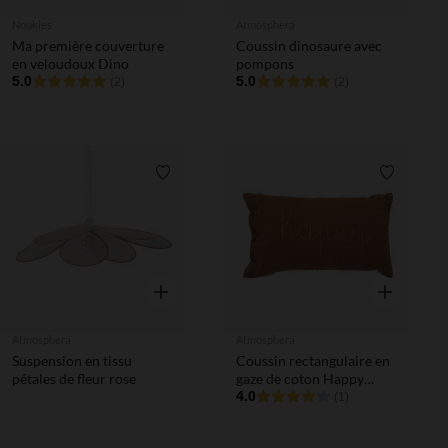
Noukies
Atmosphera
Ma première couverture
Coussin dinosaure avec
en veloudoux Dino
pompons
5.0
5.0
(2)
(2)
Liste de souhaits
Liste de 
Aperçu rapide
Aperçu rapi
Atmosphera
Atmosphera
Suspension en tissu
Coussin rectangulaire en
pétales de fleur rose
gaze de coton Happy
marron
4.0
(1)