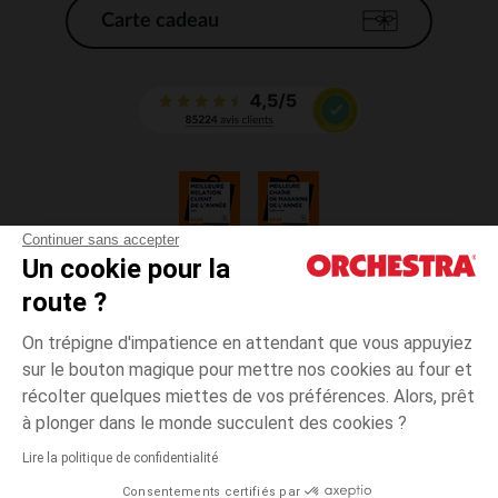
Carte cadeau
Continuer sans accepter
Un cookie pour la
CGV
route ?
CGU
Mentions légales
On trépigne d'impatience en attendant que vous appuyiez
*Conditions des offres en cours
sur le bouton magique pour mettre nos cookies au four et
Données personnelles
récolter quelques miettes de vos préférences. Alors, prêt
Gestion des cookies
à plonger dans le monde succulent des cookies ?
Accessibilité : non conforme
Lire la politique de confidentialité
Orchestra adhère au code déontologique de la Fédération du e-commerce
Consentements certifiés par