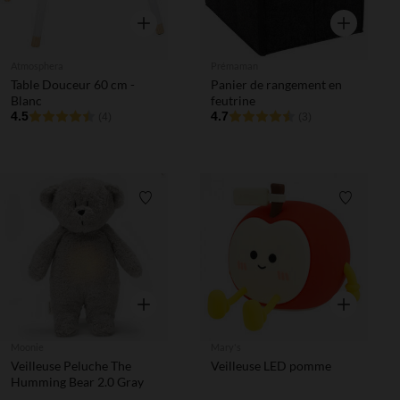
Aperçu rapide
Aperçu rapi
Atmosphera
Prémaman
Table Douceur 60 cm -
Panier de rangement en
Blanc
feutrine
4.5
4.7
(4)
(3)
Liste de souhaits
Liste de 
Aperçu rapide
Aperçu rapi
Moonie
Mary's
Veilleuse Peluche The
Veilleuse LED pomme
Humming Bear 2.0 Gray