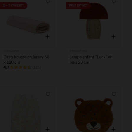
Liste de souhaits
Liste de 
2 + 1 OFFERT*
PRIX ROND*
Aperçu rapide
Aperçu rapi
Prémaman
Atmosphera
Drap housse en jersey 60
Lampe enfant "Luck" en
x 120 cm
bois 23 cm
4.7
(125)
Liste de souhaits
Liste de 
Aperçu rapide
Aperçu rapi