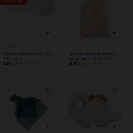
Liste de souhaits
Liste de 
2 + 1 OFFERT*
Aperçu rapide
Aperçu rapi
Prémaman
Sauthon
Drap housse en coton 70 x
Lot de 2 draps housse en
140 cm
coton pour lits 60 x 120
3.9
ou 70 x 140 cm - Esmée
5.0
(7)
(1)
Liste de souhaits
Liste de 
Aperçu rapide
Aperçu rapi