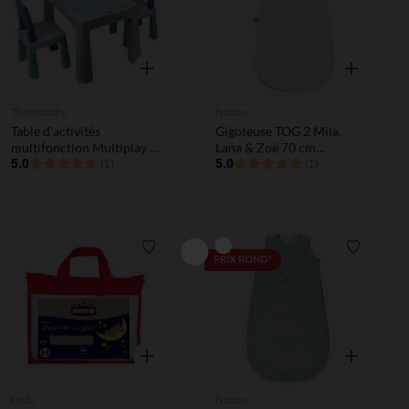
Aperçu rapide
Aperçu rapi
Thermobaby
Nattou
Table d'activités
Gigoteuse TOG 2 Mila,
multifonction Multiplay +
Lana & Zoë 70 cm
2 chaises gris
5.0
imprimé floral
5.0
(1)
(1)
Liste de souhaits
Liste de 
PRIX ROND*
Aperçu rapide
Aperçu rapi
Dodo
Nattou