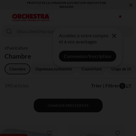
×
VOUS ALLEZ ADORER LA RENTRÉE ! DÉCOUVREZ LA NOUVELLE
COLLECTION !
Accédez à votre compte
et à vos avantages
Puériculture
Chambre
Connexion/Inscription
Chambre
Gigoteuse,turbulette
Couverture
Linge de lit
390 articles
Trier | Filtrer
0
CHARGER PRÉCÉDENTS