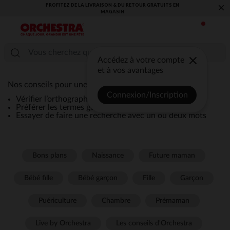
PROFITEZ DE LA LIVRAISON & DU RETOUR GRATUITS EN
×
MAGASIN​
Accédez à votre compte
et à vos avantages
Nos conseils pour une recherche efficace :
Connexion/Inscription
Vérifier l’orthographe de la recherche
Préférer les termes génériques comme “robe”
Essayer de faire une recherche avec un ou deux mots
Bons plans
Naissance
Future maman
Bébé fille
Bébé garçon
Fille
Garçon
Puériculture
Chambre
Prémaman
Live by Orchestra
Les conseils d'Orchestra