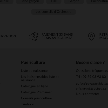
é fille
Bébé garçon
Fille
Garçon
Puéricultur
Les conseils d'Orchestra
PAIEMENT 3X SANS
RETR
SERVATION
FRAIS AVEC ALMA*
MAG
Puériculture
Besoin d'aide ?
Liste de naissance
Questions fréquente
Les indispensables liste de
Tel : 09 39 03 93 80
naissance
u
Du lundi au vendredi de 9h
Catalogue en ligne
et le samedi de 10h à 18h
Catalogue Prémaman
Nous contacter
Conseils puériculture
Tamboor