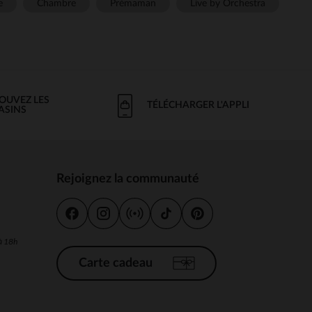
e
Chambre
Prémaman
Live by Orchestra
OUVEZ LES
TÉLÉCHARGER L'APPLI
ASINS
Rejoignez la communauté
s
 à 18h
Carte cadeau