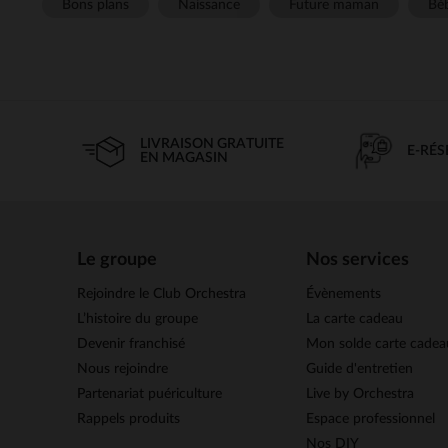
Bons plans
Naissance
Future maman
Béb
LIVRAISON GRATUITE
E-RÉ
EN MAGASIN
Le groupe
Nos services
Rejoindre le Club Orchestra
Évènements
L’histoire du groupe
La carte cadeau
Devenir franchisé
Mon solde carte cadea
Nous rejoindre
Guide d'entretien
Partenariat puériculture
Live by Orchestra
Rappels produits
Espace professionnel
Nos DIY