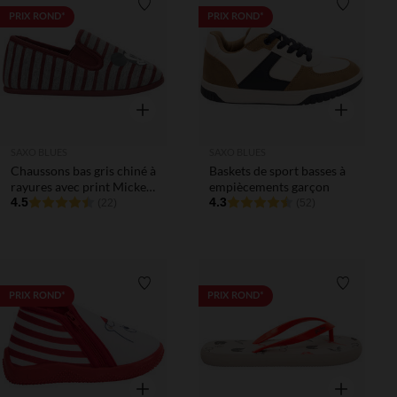
Liste de souhaits
Liste de 
PRIX ROND*
PRIX ROND*
Aperçu rapide
Aperçu rapi
SAXO BLUES
SAXO BLUES
Chaussons bas gris chiné à
Baskets de sport basses à
rayures avec print Mickey
empiècements garçon
Disney garçon
4.5
4.3
(22)
(52)
Liste de souhaits
Liste de 
PRIX ROND*
PRIX ROND*
Aperçu rapide
Aperçu rapi