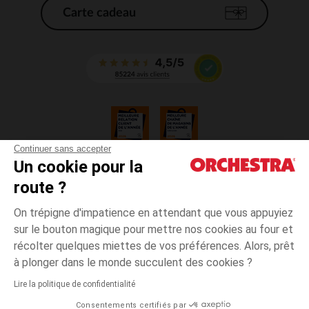
Carte cadeau
Continuer sans accepter
Un cookie pour la
CGV
route ?
CGU
Mentions légales
On trépigne d'impatience en attendant que vous appuyiez
*Conditions des offres en cours
sur le bouton magique pour mettre nos cookies au four et
Données personnelles
récolter quelques miettes de vos préférences. Alors, prêt
Gestion des cookies
à plonger dans le monde succulent des cookies ?
Accessibilité : non conforme
Lire la politique de confidentialité
Orchestra adhère au code déontologique de la Fédération du e-commerce
Consentements certifiés par