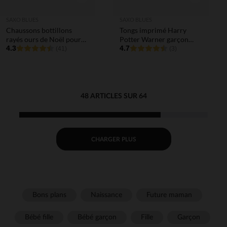
SAXO BLUES
SAXO BLUES
Chaussons bottillons
Tongs imprimé Harry
rayés ours de Noël pour
Potter Warner garçon
bébé
4.3
avec lanière selon l'âge
4.7
(41)
(3)
48 ARTICLES SUR 64
CHARGER PLUS
Bons plans
Naissance
Future maman
Bébé fille
Bébé garçon
Fille
Garçon