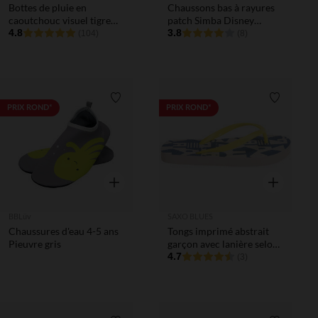
Bottes de pluie en
Chaussons bas à rayures
caoutchouc visuel tigre
patch Simba Disney
avec détails fantaisie
4.8
garçon
3.8
(104)
(8)
garçon
Liste de souhaits
Liste de 
PRIX ROND*
PRIX ROND*
Aperçu rapide
Aperçu rapi
BBLüv
SAXO BLUES
Chaussures d'eau 4-5 ans
Tongs imprimé abstrait
Pieuvre gris
garçon avec lanière selon
l'âge
4.7
(3)