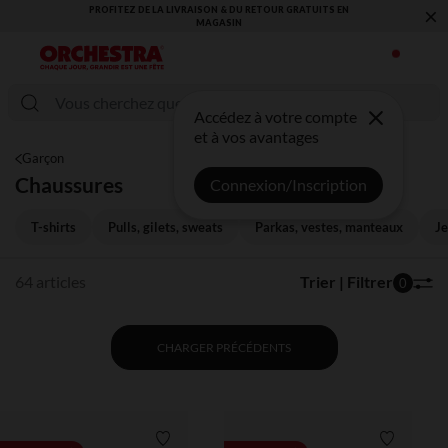
×
VOUS ALLEZ ADORER LA RENTRÉE ! DÉCOUVREZ LA NOUVELLE
COLLECTION !
Accédez à votre compte
et à vos avantages
Garçon
Chaussures
Connexion/Inscription
T-shirts
Pulls, gilets, sweats
Parkas, vestes, manteaux
Je
64 articles
Trier | Filtrer
0
CHARGER PRÉCÉDENTS