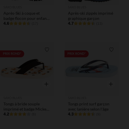
SAXO BLUES
SAXO BLUES
Après-Ski à coque et
Après-ski zippés imprimé
badge flocon pour enfant
graphique garçon
garçon
4.6
4.7
(17)
(13)
Liste de souhaits
Liste de 
PRIX ROND*
PRIX ROND*
Aperçu rapide
Aperçu rapi
SAXO BLUES
SAXO BLUES
Tongs à bride souple
Tongs print surf garçon
imprimé et badge Mickey
avec lanière selon l'âge
Disney garçon
4.2
4.3
(6)
(9)