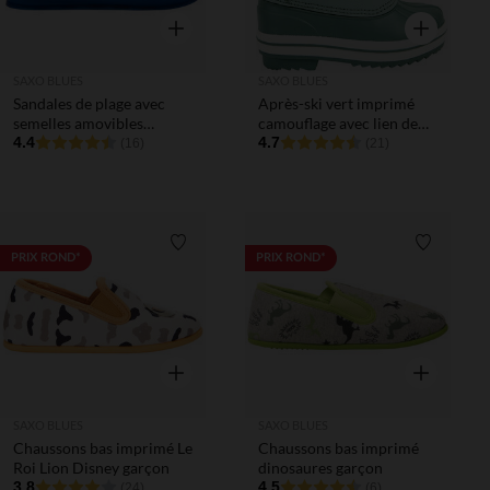
Aperçu rapide
Aperçu rapi
SAXO BLUES
SAXO BLUES
Sandales de plage avec
Après-ski vert imprimé
semelles amovibles
camouflage avec lien de
garçon
4.4
serrage fille
4.7
(16)
(21)
Liste de souhaits
Liste de 
PRIX ROND*
PRIX ROND*
Aperçu rapide
Aperçu rapi
SAXO BLUES
SAXO BLUES
Chaussons bas imprimé Le
Chaussons bas imprimé
Roi Lion Disney garçon
dinosaures garçon
3.8
4.5
(24)
(6)