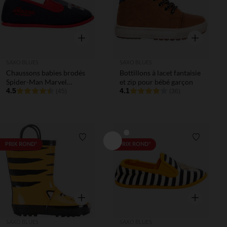
Aperçu rapide
Aperçu rapi
SAXO BLUES
SAXO BLUES
Chaussons babies brodés
Bottillons à lacet fantaisie
Spider-Man Marvel
et zip pour bébé garçon
garçon
4.5
4.1
(45)
(36)
Liste de souhaits
Liste de 
PRIX ROND*
PRIX ROND*
Aperçu rapide
Aperçu rapi
SAXO BLUES
SAXO BLUES