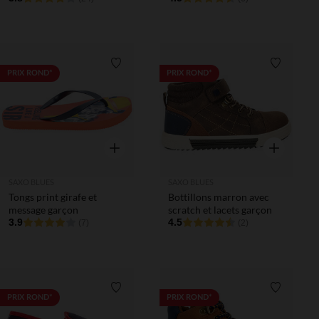
Liste de souhaits
Liste de 
PRIX ROND*
PRIX ROND*
Aperçu rapide
Aperçu rapi
SAXO BLUES
SAXO BLUES
Tongs print girafe et
Bottillons marron avec
message garçon
scratch et lacets garçon
3.9
4.5
(7)
(2)
Liste de souhaits
Liste de 
PRIX ROND*
PRIX ROND*